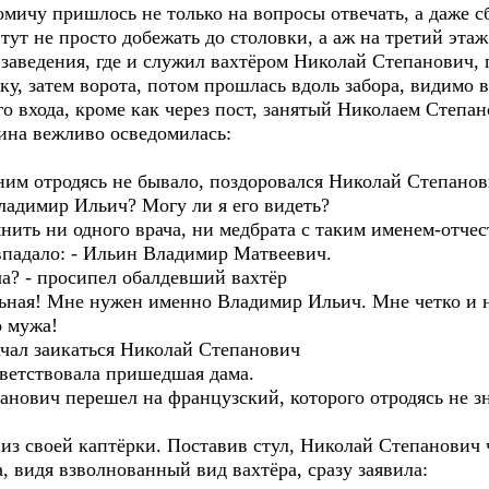
мичу пришлось не только на вопросы отвечать, а даже сб
а тут не просто добежать до столовки, а аж на третий эта
ам заведения, где и служил вахтёром Николай Степанови
ку, затем ворота, потом прошлась вдоль забора, видимо
го входа, кроме как через пост, занятый Николаем Степа
щина вежливо осведомилась:
 с ним отродясь не бывало, поздоровался Николай Степано
ладимир Ильич? Могу ли я его видеть?
ить ни одного врача, ни медбрата с таким именем-отчест
впадало: - Ильин Владимир Матвеевич.
а? - просипел обалдевший вахтёр
ольная! Мне нужен именно Владимир Ильич. Мне четко и 
о мужа!
начал заикаться Николай Степанович
тветствовала пришедшая дама.
панович перешел на французский, которого отродясь не зн
из своей каптёрки. Поставив стул, Николай Степанович 
, видя взволнованный вид вахтёра, сразу заявила: