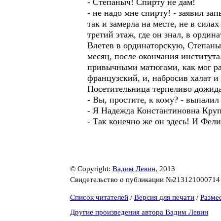
- Степаныч! Спирту не дам!
- не надо мне спирту! - заявил з
так и замерла на месте, не в сил
третий этаж, где он знал, в орди
Влетев в ординаторскую, Степаныч
месяц, после окончания института
привычными матюгами, как мог рас
французский, и, набросив халат и
Посетительница терпеливо дожидал
- Вы, простите, к кому? - выпалил
- Я Надежда Константиновна Круп
- Так конечно же он здесь! И Фе
© Copyright:
Вадим Левин
, 2013
Свидетельство о публикации №21312100071
Список читателей
/
Версия для печати
/
Разме
Другие произведения автора Вадим Левин