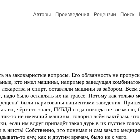
Авторы
Произведения
Рецензии
Поиск
ть на заковыристые вопросы. Его обязанность не пропус
льные, кто имел машины, например заведущая комбинатом
лекарства и спирт, оставляли машины за забором. Всем
, надо было оставлять их на трассе. Потому как только м
прещена" были нарисованы пациентами заведения. Прицеп
к их, чёрт его знает, ГИБДД сюда никогда не заезжало, б
и так-то не имевший машины, говорил всём вахтёрам, чт
тки, если им вдруг припадёт такая дурь в их пустые голов
ни в жисть! Собственно, это понимал и сам зам.по медици
ывать-то ему, как и другим врачам, было не с чего.