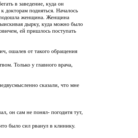
егать в заведение, куда он
ж к докторам подняться. Началось
ч, подошла женщина. Женщина
 выискивая дырку, куда можно было
новичем, ей пришлось поступать
вич, ошалев от такого обращения
вом. Только у главного врача,
недвусмысленно сказали, что мне
ал, он сам не понял- погодитя тут,
что было сил рванул в клинику.