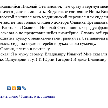
апыхавшийся Николай Степанович, чем сразу ввергнул ме
ах ничего даже вымолвить. Видя такое состояние Нины В
наторской выпивал весь медицинский персонал или сидели
 застал там только спящего доктора Славика Третьякова,
. Растолкав Славика, Николай Степанович, чередуя франц
сказал о не представившейся визитёрше. Славик всё сра
 схватив сумку с медикаментами, рванул за Степанычем 
ась, сидя на стуле и теребя в руках свою сумочку.
 Славик, влетев в вахтёрку
ская! Я к мужу своему, Владимиру Ильичу! Мне сказали
ликс Эдмундович тут! И Юрий Гагарин! И даже Владимир
4
стить анонс
/
Заявить о нарушении