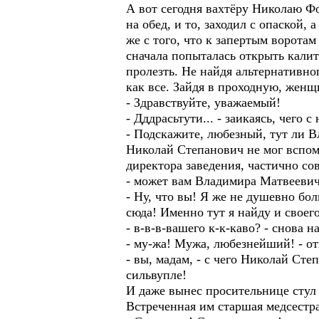
А вот сегодня вахтёру Николаю Фо
на обед, и то, заходил с опаской, 
же с того, что к запертым ворот
сначала попыталась открыть калит
пролезть. Не найдя альтернативно
как все. Зайдя в проходную, жен
- Здравствуйте, уважаемый!
- Дддрасьтути... - заикаясь, чего
- Подскажите, любезный, тут ли В
Николай Степанович не мог вспомн
директора заведения, частично со
- может вам Владимира Матвеевич
- Ну, что вы! Я же не душевно б
сюда! Именно тут я найду и своег
- в-в-в-вашего к-к-каво? - снова 
- му-жа! Мужа, любезнейший! - о
- вы, мадам, - с чего Николай Сте
сильвупле!
И даже вынес просительнице стул 
Встреченная им старшая медсестра