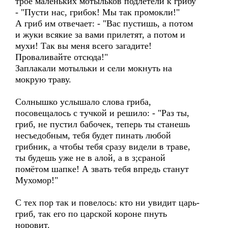
трое маленьких мотыльков подлетели к грибу
- "Пусти нас, грибок! Мы так промокли!"
А гриб им отвечает: - "Вас пустишь, а потом
и жуки всякие за вами прилетят, а потом и
мухи! Так вы меня всего загадите!
Проваливайте отсюда!"
Заплакали мотыльки и сели мокнуть на
мокрую траву.
Солнышко услышало слова гриба,
посовещалось с тучкой и решило: - "Раз ты,
гриб, не пустил бабочек, теперь ты станешь
несъедобным, тебя будет пинать любой
грибник, а чтобы тебя сразу видели в траве,
ты будешь уже не в алой, а в з;сраной
помётом шапке! А звать тебя впредь станут
Мухомор!"
С тех пор так и повелось: кто ни увидит царь-
гриб, так его по царской короне пнуть
норовит.