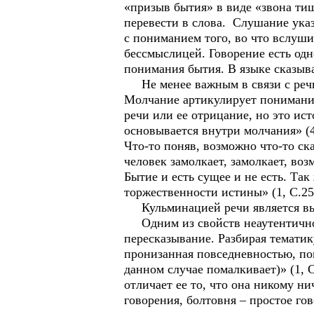
«призыв бытия» в виде «звона тиш
перевести в слова. Слушание указ
с пониманием того, во что вслуши
бессмыслицей. Говорение есть одн
понимания бытия. В языке сказыва
Не менее важным в связи с речью
Молчание артикулирует понимание 
речи или ее отрицание, но это ист
основывается внутри молчания» (4
Что-то поняв, возможно что-то ска
человек замолкает, замолкает, во
Бытие и есть сущее и не есть. Та
торжественности истины» (1, С.25
Кульминацией речи является выс
Одним из свойств неаутентичного
пересказывание. Разбирая тематику
пронизанная повседневностью, погр
данном случае помалкивает)» (1, С
отличает ее то, что она никому ни
говорения, болтовня – простое го