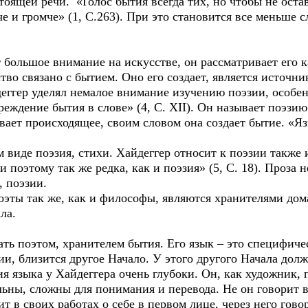
тоящей речи. «Голос бытия всегда тих, но чтобы не ост
че и громче» (1, С.263). При это становится все меньш
льшое внимание на искусстве, он рассматривает его к
тво связано с бытием. Оно его создает, является источн
деггер уделял немалое внимание изучению поэзии, особе
реждение бытия в слове» (4, С. XII). Он называет поэзи
ывает происходящее, своим словом она создает бытие. «Я
виде поэзия, стихи. Хайдеггер относит к поэзии также и
 поэтому так же редка, как и поэзия» (5, С. 18). Проза 
, поэзии.
ты так же, как и философы, являются хранителями дома 
ла.
 поэтом, хранителем бытия. Его язык – это специфичес
и, близится другое Начало. У этого другого Начала долж
я языка у Хайдеггера очень глубоки. Он, как художник
ьны, сложны для понимания и перевода. Не он говорит в
т в своих работах о себе в первом лице, через него гово