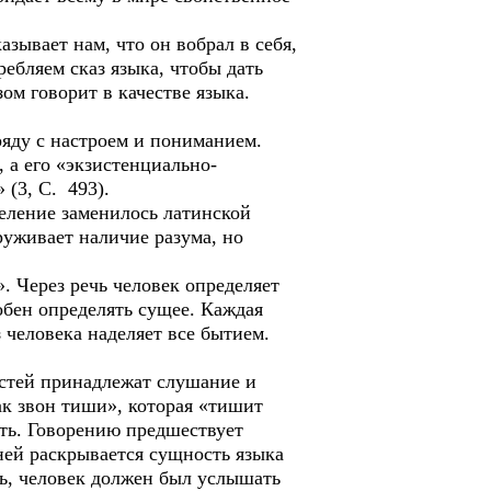
азывает нам, что он вобрал в себя,
ребляем сказ языка, чтобы дать
зом говорит в качестве языка.
яду с настроем и пониманием.
 а его «экзистенциально-
(3, С. 493).
еление заменилось латинской
руживает наличие разума, но
 Через речь человек определяет
собен определять сущее. Каждая
з человека наделяет все бытием.
стей принадлежат слушание и
ак звон тиши», которая «тишит
ать. Говорению предшествует
ней раскрывается сущность языка
ть, человек должен был услышать