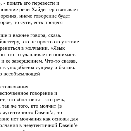
- понять его перевести и
кновение речи Хайдеггер связывает
орения, иначе говорение будет
рое, по сути, есть процесс
е и важнее говора, сказа.
еггеру, это не просто отсутствие
корениться в молчании. «Язык
он что-то улавливает и понимает.
 и ее завершением. Что-то сказав,
быть уподоблены сущему и бытию.
 во всеобъемлющей
столкования.
беспочвенное говорение и
т, что «болтовня – это речь,
 так же того, кто молчит (в
у аутентичного Dasein’a, но
товне нет молчания как основы для
олчания в неаутентичной Dasein’e