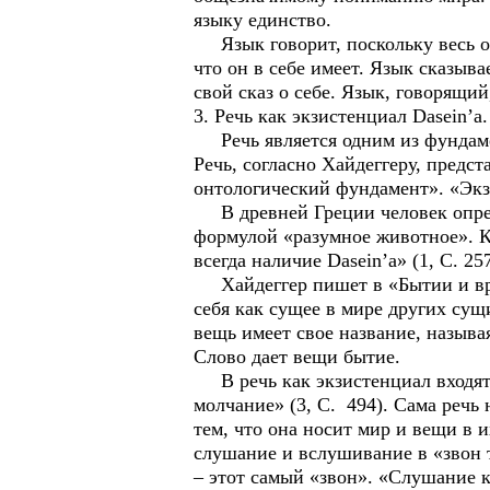
языку единство.
Язык говорит, поскольку весь он –
что он в себе имеет. Язык сказыва
свой сказ о себе. Язык, говорящий
3. Речь как экзистенциал Dasein’a.
Речь является одним из фундаме
Речь, согласно Хайдеггеру, предс
онтологический фундамент». «Экзи
В древней Греции человек опреде
формулой «разумное животное». Ка
всегда наличие Dasein’a» (1, С. 257
Хайдеггер пишет в «Бытии и врем
себя как сущее в мире других сущ
вещь имеет свое название, называя
Слово дает вещи бытие.
В речь как экзистенциал входят
молчание» (3, С. 494). Сама речь
тем, что она носит мир и вещи в 
слушание и вслушивание в «звон 
– этот самый «звон». «Слушание к