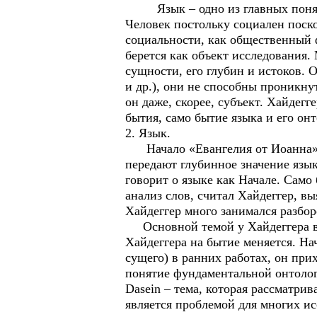
Язык – одно из главных понятий
Человек постольку социален поск
социальности, как общественный 
берется как объект исследования.
сущности, его глубин и истоков. 
и др.), они не способны проникнут
он даже, скорее, субъект. Хайдегг
бытия, само бытие языка и его он
2. Язык.
Начало «Евангелия от Иоанна» гл
передают глубинное значение язык
говорит о языке как Начале. Само
анализ слов, считал Хайдеггер, в
Хайдеггер много занимался разбор
Основной темой у Хайдеггера в 
Хайдеггера на бытие меняется. На
сущего) в ранних работах, он прих
понятие фундаментальной онтолог
Dasein – тема, которая рассматри
является проблемой для многих ис