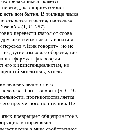
то встречающимся является
 перевод, как «присутствие».
ык есть дом бытия. В жилище языка
ие открытости бытия, настолько
asein’a» (1, С. 257).
овно перевести глагол от слова
ся другие возможные альтернативы
ем перевод «Язык говорит», но не
гие другие языковые обороты, где
одна из «формул» философии
т его к экзистенциалистам, но
ноценный мыслитель, мысль
е человек является его
человека. Язык говорит»(5, С. 9).
ятельности, противопоставляется
е его предметного понимания. Не
о язык превращает общепринятое в
ворящих, которая ведет к
идает всему в мире свойственное