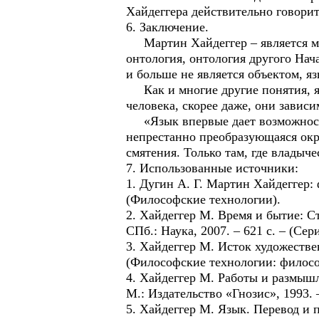
Хайдеггера действительно говорит
6. Заключение.
Мартин Хайдеггер – является мы
онтология, онтология другого Нач
и больше не является объектом, я
Как и многие другие понятия, яз
человека, скорее даже, они зависи
«Язык впервые дает возможность с
непрестанно преобразующаяся окру
смятения. Только там, где владыче
7. Использованные источники:
1. Дугин А. Г. Мартин Хайдеггер:
(Философские технологии).
2. Хайдеггер М. Время и бытие: Ста
СПб.: Наука, 2007. – 621 с. – (Сер
3. Хайдеггер М. Исток художествен
(Философские технологии: филосо
4. Хайдеггер М. Работы и размышле
М.: Издательство «Гнозис», 1993. –
5. Хайдеггер М. Язык. Перевод и