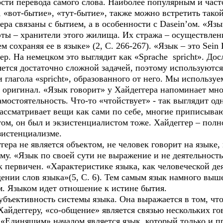
ости перевода самого слова. Наиболее популярным и час
, «вот-бытие», «тут-бытие», также можно встретить такой
ера связаны с бытием, а в особенности с Dasein’ом. «Яз
эты – хранители этого жилища. Их стража – осуществлен
м сохраняя ее в языке» (2, С. 266-267). «Язык – это Sein D
 На немецком это выглядит как «Sprache spricht». Досл
ляется достаточно сложной задачей, поэтому используют
 и глагола «spricht», образованного от него. Мы использу
т оригинал. «Язык говорит» у Хайдеггера напоминает мно
самостоятельность. Что-то «чтойствует» - так выглядит 
 рассматривает вещи как сами по себе, многие приписываю
том, он был и экзистенциалистом тоже. Хайдеггер – пол
кзистенциализме.
а не является объектом, не человек говорит на языке, н
у. «Язык по своей сути не выражение и не деятельность 
к первичен. «Характеристике языка, как человеческой де
ении слов языка»(5, С. 6). Тем самым язык намного выш
ом. Языком идет отношение к истине бытия.
ъективность системы языка. Она выражается в том, чт
айдеггеру, «со-общение» является связью нескольких го
Единящим» началом является язык, который только и пр