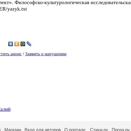
лект». Философско-культурологическая исследовательска
ER/yazyk.txt
8
стить анонс
/
Заявить о нарушении
Салий
к
Магазин
Вход для авторов
О портале
Стихи.ру
Проза.ру