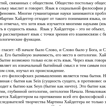
, связанных с обществом. Общество постольку обществ
ольку мыслит и говорит. Язык в социальной философии р
феномен. Многие гуманитарные науки занимаются пробле
 Мартин Хайдеггер отходит от такого понимания языка, он
Он отмечал, что хотя язык изучается многими науками (я
ь в сущность языка. Язык у Хайдеггера – это не объект,
ер рассматривает язык с точки зрения его взаимосвязи с 
тологические функции.
асит: «В начале было Слово, и Слово было у Бога, и С
а. Его бытийную значимость, его место в онтологии. Хай
 бытие возможно только если есть язык. Через язык гово
ыявляет их изначальный бытийный смысл и тем самым поз
ом слов, изучал их происхождение.
его философских размышлениях является тема бытия. На
чиная с бытия как Sein (сущность сущего, в противовес 
одит к бытию как Seyn (бытие как ничто). Это бытие как 
ии, глубинной онтологии, онтологии Начала. Немаловажн
вается Хайдеггером на протяжении всей его философской 
следователей творчества Мартина Хайдеггера не только 