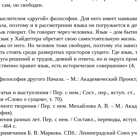
 сам, он свободен.
слителем «другой» философии. Для него имеет наиваж
ала, поэтому и в рассмотрении языка он погружается в де
зык говорит. Он говорит через человека. Язык – дом быти
ык у Хайдеггера обретает свою самостоятельную жизнь. 
мы от него. Но человек тоже свободен, поэтому эта завис
тоять среди разверзтых просторов сущего. Где язык, то
га решений и трудов, деяний и ответа, но и округа прои
ственно правит язык, есть историческое совершение» (4, 
 философия другого Начала. – М.: Академический Проект;
тьи и выступления / Пер. с нем.; Сост., пер., вступ. ст.,
ия «Слово о сущем»; т. 70).
ного творения / Пер. с нем. Михайлова А. В. – М.: Акад
фия).
ния разных лет. Пер. с нем. / Составл., переводы, вступ
 464 с.
 примечания Б. В. Маркова. СПб.: Ленинградский Союз у