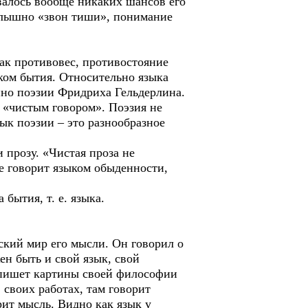
авалось вообще никаких шансов его
е слышно «звон тиши», понимание
ак противовес, противостояние
иком бытия. Относительно языка
нно поэзии Фридриха Гельдерлина.
ю «чистым говором». Поэзия не
зык поэзии – это разнообразное
 прозу. «Чистая проза не
не говорит языком обыденности,
бытия, т. е. языка.
кий мир его мысли. Он говорил о
ен быть и свой язык, свой
, пишет картины своей философии
 своих работах, там говорит
рит мысль. Видно как язык у