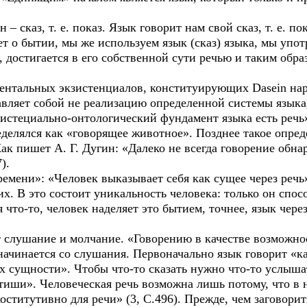
 сказ, т. е. показ. Язык говорит нам свой сказ, т. е. пок
ет о бытии, мы же используем язык (сказ) языка, мы упот
, достигается в его собственной сути речью и таким обра
нтальных экзистенциалов, конституирующих Dasein нар
тавляет собой не реализацию определенной системы языка,
стециально-онтологический фундамент языка есть речь» 
лялся как «говорящее животное». Позднее такое опред
к пишет А. Г. Дугин: «Далеко не всегда говорение обна
).
ени»: «Человек выказывает себя как сущее через речь».
их. В это состоит уникальность человека: только он спо
 что-то, человек наделяет это бытием, точнее, язык чере
 слушание и молчание. «Говорению в качестве возможно
 начинается со слушания. Первоначально язык говорит «к
их сущности». Чтобы что-то сказать нужно что-то услыш
тиши». Человеческая речь возможна лишь потому, что в 
оститутивно для речи» (3, С.496). Прежде, чем заговори