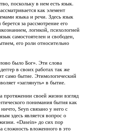
о, поскольку в нем есть язык.
ассматривается как элемент
мами языка и речи. Здесь язык
 берется за рассмотрение его
зыкознанием, логикой, психологией
 язык самостоятелен и свободен,
бытием, его роли относительно
лово было Бог». Эти слова
деггер в своих работах так же
рит само бытие. Этимологический
воляет «заглянуть» в бытие.
 протяжении своей жизни взгляд
онтического понимания бытия как
ничто, Seyn связано у него с
ым здесь является вопрос о
жизни. «Dasein» до сих пор
за сложность вложенного в это