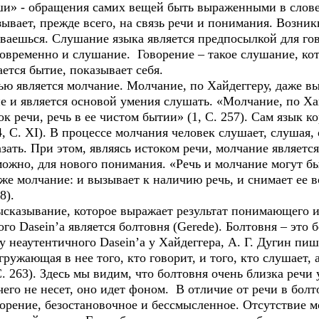
и» - обращения самих вещей быть выраженными в слове, 
ывает, прежде всего, на связь речи и понимания. Возни
ваешься. Слушание языка является предпосылкой для гов
овременно и слушание. Говорение – такое слушание, кото
ется бытие, показывает себя.
 является молчание. Молчание, по Хайдеггеру, даже выш
и является основой умения слушать. «Молчание, по Хайд
ок речи, речь в ее чистом бытии» (1, С. 257). Сам язык 
, С. XI). В процессе молчания человек слушает, слушая, 
зать. При этом, являясь истоком речи, молчание является
зможно, для нового понимания. «Речь и молчание могут 
к же молчание: и вызывает к наличию речь, и снимает ее
8).
казывание, которое выражает результат понимающего и
 Dasein’a является болтовня (Gerede). Болтовня – это 
 неаутентичного Dasein’a у Хайдеггера, А. Г. Дугин пише
ужающая в нее того, кто говорит, и того, кто слушает, а
. 263). Здесь мы видим, что болтовня очень близка речи 
чего не несет, оно идет фоном. В отличие от речи в бол
ворение, безостановочное и бессмысленное. Отсутствие м