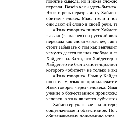
понятие смысла, но и из-за сложн
перевод Dasein как «здесь-бытие»
Язык и речь неразрывно у Хайдегг
обитает человек. Мыслители и по
они дают ей слово в своей речи, те
«Язык говорит» пишет Хайдеггер.
«язык» («sprache») на русский яв
перевода как слова «sprache», так
стоит забывать о том как выгляди
чему-то дается полная свобода и 
Хайдеггера. За то, что Хайдеггер
Хайдеггер не был экзистенциалис
которого «обитает» не только в э
«Язык говорит». Язык у Хайдеггер
носителем, язык не принадлежит ем
Язык говорит через человека. Язы
учение о божественном происхожд
человек, а язык является субъект
Хайдеггер указывает на интерсуб
общезначимое и объективное. По Х
общезначимому пониманию мира. «