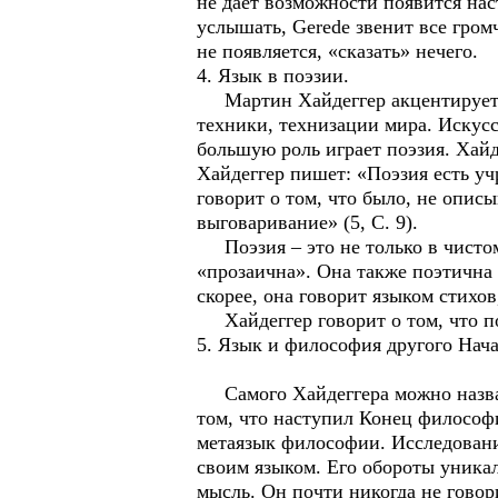
не дает возможности появится нас
услышать, Gerede звенит все гром
не появляется, «сказать» нечего.
4. Язык в поэзии.
Мартин Хайдеггер акцентирует бо
техники, технизации мира. Искусс
большую роль играет поэзия. Хай
Хайдеггер пишет: «Поэзия есть уч
говорит о том, что было, не опис
выговаривание» (5, С. 9).
Поэзия – это не только в чистом 
«прозаична». Она также поэтична и
скорее, она говорит языком стихов
Хайдеггер говорит о том, что поэ
5. Язык и философия другого Нача
Самого Хайдеггера можно назвать
том, что наступил Конец философи
метаязык философии. Исследовани
своим языком. Его обороты уникал
мысль. Он почти никогда не говори