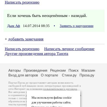
Написать рецензию
Если хочешь быть неоценённым - назидай.
Дым Аф
14.07.2014 08:35
•
Заявить о нарушении
+
добавить замечания
Написать рецензию
Написать личное сообщение
Другие произведения автора Танэта
Авторы
Произведения
Рецензии
Поиск
Магазин
Вход для авторов
О портале
Стихи.ру
Проза.ру
Портал Проза.ру предоставляет авторам возможность
свободной публикации своих литературных произведений в
сети Интернет на основании
пользовательского договора
.
Все авторские права на произведения принадлежат авторам
и охраняются
законом
. Перепечатка произведений возможна
Мы используем файлы cookie
только с согласия его автора, к которому вы можете
обратиться на его авторской странице. Ответственность за
для улучшения работы сайта.
тексты произведений авторы несут самостоятельно на