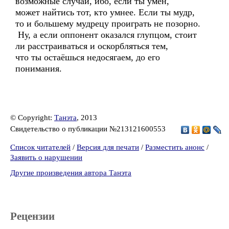
возможные случаи, ибо, если ты умён,
может найтись тот, кто умнее. Если ты мудр,
то и большему мудрецу проиграть не позорно.
Ну, а если оппонент оказался глупцом, стоит
ли расстраиваться и оскорбляться тем,
что ты остаёшься недосягаем, до его
понимания.
© Copyright:
Танэта
, 2013
Свидетельство о публикации №213121600553
Список читателей
/
Версия для печати
/
Разместить анонс
/
Заявить о нарушении
Другие произведения автора Танэта
Рецензии