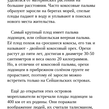
удаляться от материнских растений на
большие расстояния. Часто кокосовые пальмы
образуют заросли на берегах морей, спелые
плоды падают в воду и уплывают в поисках
нового места жительства.
Самый крупный плод имеет пальма
лодоицея, или сейшельская веерная пальма.
Её плод похож на сросшиеся кокосы, его так и
называют - двойной кокосовый орех. Орехи
растут до пяти лет, достигая в диаметре 30-50
сантиметров и веса около 20 килограммов.
Но, в отличии от кокосовой пальмы, орехи
лодоицеи в прибрежном солёном грунте не
прорастают, поэтому её заросли можно
встретить только на Сейшельских островах.
Ещё до открытия этих островов
мореплаватели встречали плоды лодоицеи за
400 км от их родины. Они поражали
воображение людей, их считали талисманом,