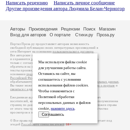
Написать рецензию
Написать личное сообщение
Другие произведения автора Людмила Белан-Черногор
Авторы
Произведения
Рецензии
Поиск
Магазин
Вход для авторов
О портале
Стихи.ру
Проза.ру
Портал Проза.ру предоставляет авторам возможность
свободной публикации своих литературных произведений в
сети Интернет на основании
пользовательского договора
.
Все авторские права на произведения принадлежат авторам
и охраняются
законом
. Перепечатка произведений возможна
Мы используем файлы cookie
только с согласия его автора, к которому вы можете
обратиться на его авторской странице. Ответственность за
для улучшения работы сайта.
тексты произведений авторы несут самостоятельно на
Оставаясь на сайте, вы
основании
правил публикации
и
законодательства
Российской Федерации
. Данные пользователей
соглашаетесь с условиями
обрабатываются на основании
Политики обработки персональных данных
.
использования файлов cookies.
Вы также можете посмотреть более подробную
информацию о портале
и
связаться с администрацией
.
Чтобы ознакомиться с
Политикой обработки
Ежедневная аудитория портала Проза.ру – порядка 100 тысяч
посетителей, которые в общей сумме просматривают более полумиллиона
персональных данных и файлов
страниц по данным счетчика посещаемости, который расположен справа
cookie,
нажмите здесь
.
от этого текста. В каждой графе указано по две цифры: количество
просмотров и количество посетителей.
Соглашаюсь
© Все права принадлежат авторам, 2000-2026. Портал работает под
эгидой
Российского союза писателей
.
18+