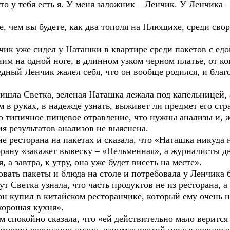
ебя есть я. У меня заложник – Ленчик. У Ленчика – с
 вы будете, как два тополя на Плющихе, среди своры
е сидел у Наташки в квартире среди пакетов с едой
одной ноге, в длинном узком черном платье, от кого
едный Ленчик жалел себя, что он вообще родился, и благ
Светка, зеленая Наташка лежала под капельницей, а
 в руках, в надежде узнать, выживет ли предмет его стр
ичное пищевое отравление, что нужны анализы и, жел
я результатов анализов не выяснена.
орана на пакетах и сказала, что «Наташка никуда не
орану «закажет вывеску – «Пельменная», а журналисты д
 а завтра, к утру, она уже будет висеть на месте».
акеты и блюда на столе и потребовала у Ленчика бла
ка узнала, что часть продуктов не из ресторана, а п
пил в китайском ресторанчике, который ему очень нрав
 хорошая кухня».
ойно сказала, что «ей действительно мало верится в