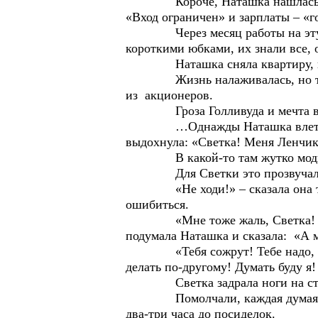
Короче, Наташка нашлась после 
«Вход ограничен» и зарплаты – «г
Через месяц работы на эту кор
короткими юбками, их знали все, 
Наташка сняла квартиру, в ко
Жизнь налаживалась, но тут в к
из акционеров.
Гроза Голливуда и мечта всех 
…Однажды Наташка влетела в ка
выдохнула: «Светка! Меня Ленчик
В какой-то там жутко модный
Для Светки это прозвучало ка
«Не ходи!» – сказала она тут же
ошибиться.
«Мне тоже жаль, Светка! Но мы
подумала Наташка и сказала: «А м
«Тебя сожрут! Тебе надо, чтоб т
делать по-другому! Думать буду я
Светка задрала ноги на стол, и
Помолчали, каждая думая о свое
два-три часа до посиделок.