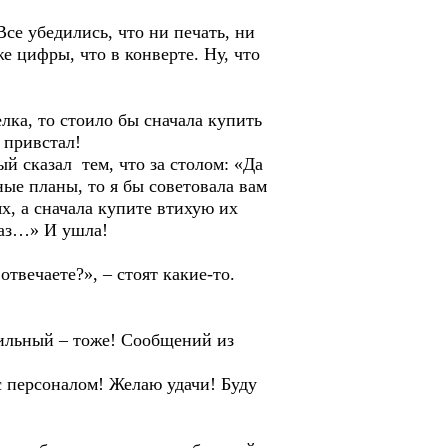
 убедились, что ни печать, ни
 цифры, что в конверте. Ну, что
а, то стоило бы сначала купить
 привстал!
казал тем, что за столом: «Да
ные планы, то я бы советовала вам
х, а сначала купите втихую их
раз…» И ушла!
ечаете?», – стоят какие-то.
льный – тоже! Сообщений из
персоналом! Желаю удачи! Буду