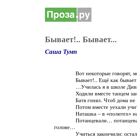
Бывает!.. Бывает...
Саша Тумп
Вот некоторые говорят, мол, чу
Бывает!.. Ещё как бывает
…Училась я в школе Дивногорс
Ходили вместе танцем занима
Батя гонял. Чтоб дома не сиде
Потом вместе уехали учитьс
Наташка – в «политех» на упра
Потанцевали… потанцевали… Бр
голове…
Учиться закончили: остались