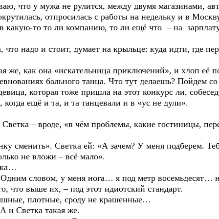
о у мужа не рулится, между двумя магазинами, авто
крутилась, отпросилась с работы на недельку и в Москву 
 в какую-то то ли компанию, то ли ещё что – на зарплат
адо и стоит, думает на крыльце: куда идти, где перен
 как она «искательница приключений», и хлоп её по 
ревнованиях бального танца. Что тут делаешь? Пойдем со
а, которая тоже пришла на этот конкурс ли, собеседо
 когда ещё и та, и та танцевали и в «ус не дули».
 – вроде, «в чём проблемы, какие гостиницы, перено
нить». Светка ей: «А зачем? У меня подберем. Тебе 
олько не вложи – всё мало».
шка…
м словом, у меня нога… я под метр восемьдесят… но
то, что выше их, – под этот идиотский стандарт.
е, плотные, сроду не крашенные…
 Светка такая же.