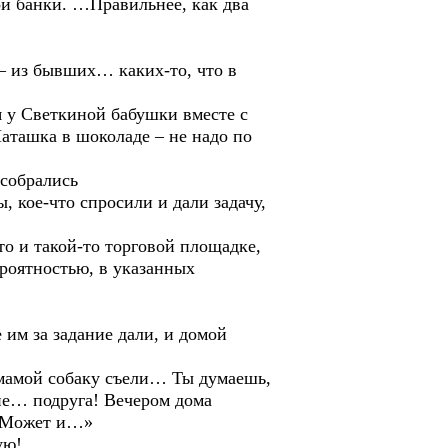
 банки. …Правильнее, как два
 из бывших… каких-то, что в
у Светкиной бабушки вместе с
аташка в шоколаде – не надо по
собрались
ое-что спросили и дали задачу,
 и такой-то торговой площадке,
ероятностью, в указанных
м за задание дали, и домой
амой собаку съели… Ты думаешь,
не… подруга! Вечером дома
т? Может и…»
ую!