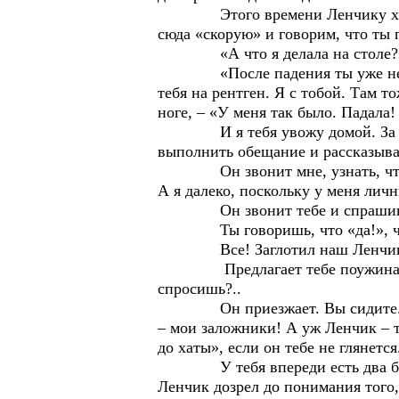
Этого времени Ленчику хватит д
сюда «скорую» и говорим, что ты 
«А что я делала на столе?» –
«После падения ты уже не помни
тебя на рентген. Я с тобой. Там 
ноге, – «У меня так было. Падала!
И я тебя увожу домой. За двад
выполнить обещание и рассказыв
Он звонит мне, узнать, что и к
А я далеко, поскольку у меня личн
Он звонит тебе и спрашивает 
Ты говоришь, что «да!», что т
Все! Заглотил наш Ленчик на
Предлагает тебе поужинать у те
спросишь?..
Он приезжает. Вы сидите. Часо
– мои заложники! А уж Ленчик – то
до хаты», если он тебе не глянется
У тебя впереди есть два больни
Ленчик дозрел до понимания того,