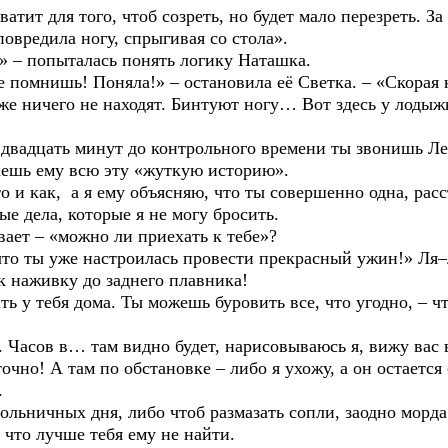
ля того, чтоб созреть, но будет мало перезреть. За 
повредила ногу, спрыгивая со стола».
 попыталась понять логику Наташка.
шь! Поняла!» – остановила её Светка. – «Скорая нич
тоже ничего не находят. Бинтуют ногу… Вот здесь у лоды
цать минут до контрольного времени ты звонишь Лен
аешь ему всю эту «жуткую историю».
ак, а я ему объясняю, что ты совершенно одна, расст
ые дела, которые я не могу бросить.
– «можно ли приехать к тебе»?
ы уже настроилась провести прекрасный ужин!» Ля–л
живку до заднего плавника!
бя дома. Ты можешь буровить все, что угодно, – что
в в… там видно будет, нарисовываюсь я, вижу вас в 
чно! А там по обстановке – либо я ухожу, а он остается 
.
чных дня, либо чтоб размазать сопли, заодно морда о
 что лучше тебя ему не найти.