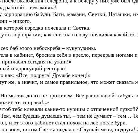
включения телефона, а к вечеру у них уже был один
од работай – век живи»!
порацию бабули, бати, мамани, Светки, Наташки, их 
они – никого.
торой изредка ночевала и Светка.
орпорации, как снег на голову, появился какой-то Л
баб этого небоскреба – кукурузины.
бинет, бросила себя в кресло, перекрыв ногами прох
 пригласил сегодня на ужин!»
 и дорогущий ресторан!
к: «Все, подруга! Дружбе конец!»
, а значит, и самое правильное, что может сказать же
 так долго не проживем. Все равно какой-нибудь коб
ожет, ты и права!..»
ебя клевали какие-то курицы с отпяченной гузкой?» –
! Тем, чем будешь думаешь ты, – тем не думают – тем… Те
 от этого кабинет стал похож на лес после бури.
м, потом Светка выдала: «Слушай меня, подруга! Де