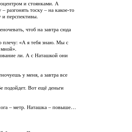
центром и стоянками. А
– разгонять тоску – на какое-то
у и перспективы.
очевать, чтоб на завтра сюда
плечу: «А я тебя знаю. Мы с
 мной».
вание ли. А с Наташкой они
чуешь у меня, а завтра все
подойдет. Вот ещё деньги
га – метр. Наташка – повыше…