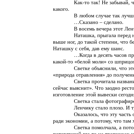
Как-то так! Не забывай, что у т
какого.
В любом случае так лучше, чем
…Сказано – сделано.
В восемь вечера этот Ленчик уж
Наташка, прыгала перед ним на 
выше ног, до такой степени, что б
Наташку с себя, дав ему шанс.
…Когда в десять часов пришла 
какой-то «белой моли» со шприцом
Светке объяснили, что это тип
«природа отравления» до получени
Светка прочитала название рест
сейчас выяснит». Что заодно рест
изготовление этой вывески сегодня,
Светка стала фотографировать п
Ленчику стало плохо. И тут Свет
Оказалось, что эту часть он ку
ради экономии, а потому, что там
Светка помолчала, а потом спок