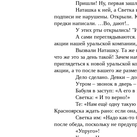
Пришли! Ну, первая зашла Св
Наташка к ней, а Светка и гово
подписи не нарушены. Открыли. К 
предки написали. …Во, дают!..
У этих рты открылись! "Идите
А сами переглядываются. Я, пер
акции нашей уральской компании,
Вызвали Наташку. Та же истори
что же это за день такой! Зачем 
приглядеться к новой уральской к
акции, а то после вашего же разм
Дело сделано. Девки – домой.
Утром – звонок в дверь – Светк
Бабуля в заступ: «А его в к
Светка: « И то верно!»
Те: «Нам ещё одну такую же, и
Красноярска ждать рано: если она,
Светка им: «Надо как-то более
после обеда, поскольку не предуп
«Упруго»!