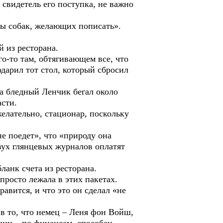
видетель его поступка, не важно
 собак, желающих пописать».
 из ресторана.
-то там, обтягивающем все, что
одарил тот стол, который сбросил
 бледный Ленчик бегал около
асти.
ательно, стационар, поскольку
 поедет», что «природу она
вух глянцевых журналов оплатят
нк счета из ресторана.
росто лежала в этих пакетах.
ится, и что это он сделал «не
 то, что немец – Леня фон Войш,