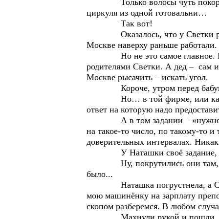
Только волосы чуть покороче и
циркуля из одной готовальни…
Так вот!
Оказалось, что у Светки родите
Москве наверху раньше работали.
Но не это самое главное. Выяс
родителями Светки. А дед – сам 
Москве рысачить – искать угол.
Короче, утром перед бабушкой
Но… в той фирме, или как её та
ответ на которую надо предоставит
А в том задании – «нужно спрог
на такое-то число, по такому-то 
доверительных интервалах. Никаки
У Наташки своё задание, у С
Ну, покрутились они там, в кор
было...
Наташка погрустнела, а Светка
мою машинёнку на зарплату преп
скопом разберемся. В любом случа
Махнули рукой и пошли, куда-т