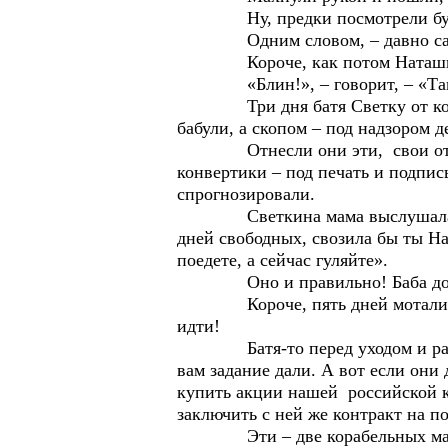
Ну, предки посмотрели бум
Одним словом, – давно сами э
Короче, как потом Наташка ска
«Блин!», – говорит, – «Такая 
Три дня батя Светку от компьют
бабули, а скопом – под надзором д
Отнесли они эти, свои ответы, 
конвертики – под печать и подпись
спрогнозировали.
Светкина мама выслушала расск
дней свободных, свозила бы ты 
поедете, а сейчас гуляйте».
Оно и правильно! Баба должн
Короче, пять дней мотались эти
идти!
Батя-то перед уходом и размыш
вам задание дали. А вот если они
купить акции нашей российской ко
заключить с ней же контракт на 
Эти – две корабельных мачты 