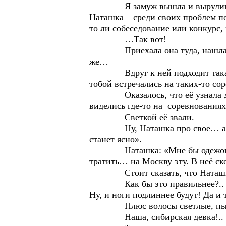
Я замуж вышла и выруливаю, чт
Наташка – среди своих проблем по
то ли собеседование или конкурс,
…Так вот!
Приехала она туда, нашла, что н
же…
Вдруг к ней подходит такая же,
тобой встречались на таких-то со
Оказалось, что её узнала девиц
виделись где-то на соревнованиях,
Светкой её звали.
Ну, Наташка про свое… а Светка
станет ясно».
Наташка: «Мне бы одежонку сме
тратить… на Москву эту. В неё ск
Стоит сказать, что Ната
Как бы это правильнее?.. Одни
Ну, и ноги подлиннее будут! Да и 
Плюс волосы светлые, пышны
Наша, сибирская девка!.. А и