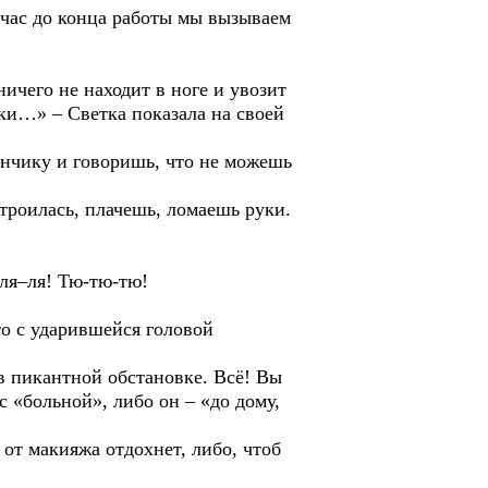
час до конца работы мы вызываем
его не находит в ноге и увозит
жки…» – Светка показала на своей
чику и говоришь, что не можешь
роилась, плачешь, ломаешь руки.
я–ля! Тю-тю-тю!
 с ударившейся головой
пикантной обстановке. Всё! Вы
с «больной», либо он – «до дому,
т макияжа отдохнет, либо, чтоб