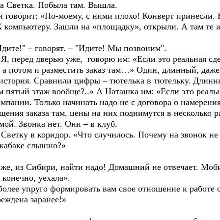
етка. Побыла там. Вышла.
рит: «По-моему, с ними плохо! Конверт принесли. Все
компьютеру. Зашли на «площадку», открыли. А там те же
!" – говорят. – "Идите! Мы позвоним".
ед дверью уже, говорю им: «Если это реальная сделк
 а потом и разместить заказ там…» Один, длинный, даже
я. Сравнили цифры – тютелька в тютельку. Длинный с
нам пятый этаж вообще?..» А Наташка им: «Если это реаль
омпании. Только начинать надо не с договора о намерения
ещения заказа там, цены на них поднимутся в несколько 
 Звонка нет. Они – в клуб.
у в коридор. «Что случилось. Почему на звонок не отв
абаке слышно?»
з Сибири, найти надо! Домашний не отвечает. Моби
 конечно, уехала».
 упруго формировать вам свое отношение к работе с 
реждена заранее!»