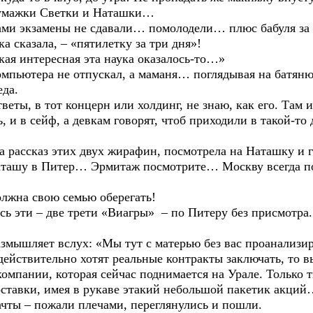
ажки Светки и Наташки…
кзамены не сдавали… помолодели… плюс бабуля за
зала, – «пятилетку за три дня»!
интересная эта наука оказалось-то…»
ера не отпускал, а маманя… поглядывая на батяню, –
еда.
в тот концерн или холдинг, не знаю, как его. Там их
, и в сейф, а девкам говорят, чтоб приходили в такой-то 
аз этих двух жирафин, посмотрела на Наташку и гов
Наташу в Питер… Эрмитаж посмотрите… Москву всегда п
а свою семью оберегать!
 – две трети «Виагры» – по Питеру без присмотра. 
ляет вслух: «Мы тут с матерью без вас проанализир
 действительно хотят реальные контракты заключать, то 
мпании, которая сейчас поднимается на Урале. Только ти
поставки, имея в рукаве этакий небольшой пакетик акци
– пожали плечами, переглянулись и пошли.