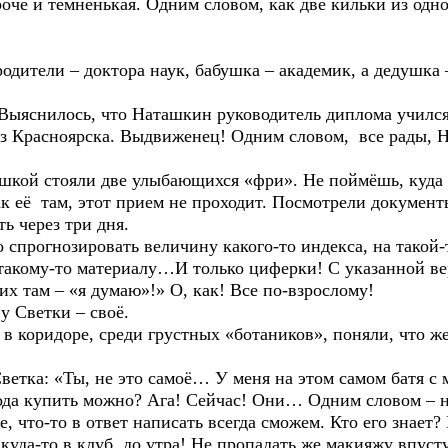
 темненькая. Одним словом, как две кильки из одной
ли – доктора наук, бабушка – академик, а дедушка –
нилось, что Наташкин руководитель диплома учился 
из Красноярска. Выдвиженец! Одним словом, все рады, Н
 стояли две улыбающихся «фри». Не поймёшь, куда 
м, этот прием не проходит. Посмотрели документы, к
ь через три дня.
нозировать величину какого-то индекса, на такой-то
и такому-то материалу…И только циферки! С указанной в
х там – «я думаю»!» О, как! Все по-взрослому!
ветки – своё.
идоре, среди грустных «ботаников», поняли, что же и
: «Ты, не это самоё… У меня на этом самом батя с м
ода купить можно? Ага! Сейчас! Они… Одним словом – 
е, что-то в ответ написать всегда сможем. Кто его знае
о в клуб, до утра! Не пропадать же макияжу впуст