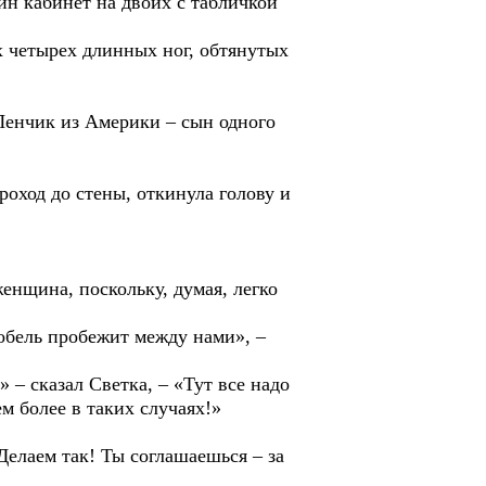
 кабинет на двоих с табличкой
четырех длинных ног, обтянутых
енчик из Америки – сын одного
од до стены, откинула голову и
нщина, поскольку, думая, легко
ель пробежит между нами», –
 сказал Светка, – «Тут все надо
м более в таких случаях!»
лаем так! Ты соглашаешься – за