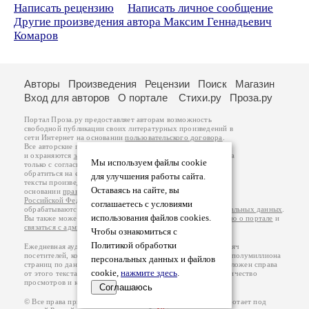
Написать рецензию
Написать личное сообщение
Другие произведения автора Максим Геннадьевич
Комаров
Авторы
Произведения
Рецензии
Поиск
Магазин
Вход для авторов
О портале
Стихи.ру
Проза.ру
Портал Проза.ру предоставляет авторам возможность
свободной публикации своих литературных произведений в
сети Интернет на основании
пользовательского договора
.
Все авторские права на произведения принадлежат авторам
и охраняются
законом
. Перепечатка произведений возможна
Мы используем файлы cookie
только с согласия его автора, к которому вы можете
обратиться на его авторской странице. Ответственность за
для улучшения работы сайта.
тексты произведений авторы несут самостоятельно на
Оставаясь на сайте, вы
основании
правил публикации
и
законодательства
Российской Федерации
. Данные пользователей
соглашаетесь с условиями
обрабатываются на основании
Политики обработки персональных данных
.
использования файлов cookies.
Вы также можете посмотреть более подробную
информацию о портале
и
связаться с администрацией
.
Чтобы ознакомиться с
Политикой обработки
Ежедневная аудитория портала Проза.ру – порядка 100 тысяч
посетителей, которые в общей сумме просматривают более полумиллиона
персональных данных и файлов
страниц по данным счетчика посещаемости, который расположен справа
cookie,
нажмите здесь
.
от этого текста. В каждой графе указано по две цифры: количество
просмотров и количество посетителей.
Соглашаюсь
© Все права принадлежат авторам, 2000-2026. Портал работает под