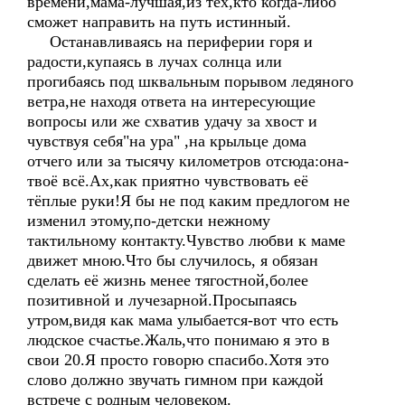
времени,мама-лучшая,из тех,кто когда-либо
сможет направить на путь истинный.
Останавливаясь на периферии горя и
радости,купаясь в лучах солнца или
прогибаясь под шквальным порывом ледяного
ветра,не находя ответа на интересующие
вопросы или же схватив удачу за хвост и
чувствуя себя"на ура" ,на крыльце дома
отчего или за тысячу километров отсюда:она-
твоё всё.Ах,как приятно чувствовать её
тёплые руки!Я бы не под каким предлогом не
изменил этому,по-детски нежному
тактильному контакту.Чувство любви к маме
движет мною.Что бы случилось, я обязан
сделать её жизнь менее тягостной,более
позитивной и лучезарной.Просыпаясь
утром,видя как мама улыбается-вот что есть
людское счастье.Жаль,что понимаю я это в
свои 20.Я просто говорю спасибо.Хотя это
слово должно звучать гимном при каждой
встрече с родным человеком.