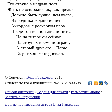
Его струна в надрыв поёт,
Жить невозможно так, как прежде.
Должно быть лучше, чем вчера,
Из родника ж дано испить.
Аккордом с росчерком пера
Прядёт он вечной жизни нить.
Не на гитаре он сейчас –
На струнах времени играет,
А старый друг его – Пегас
Ему тихонько подпевает.
© Copyright:
Влад Гараходец
, 2013
Свидетельство о публикации №213121800598
Список читателей
/
Версия для печати
/
Разместить анонс
/
Заявить о нарушении
Другие произведения автора Влад Гараходец