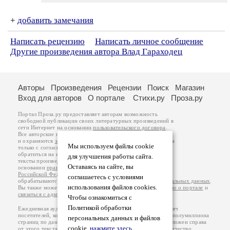
+
добавить замечания
Написать рецензию
Написать личное сообщение
Другие произведения автора Влад Гараходец
Авторы
Произведения
Рецензии
Поиск
Магазин
Вход для авторов
О портале
Стихи.ру
Проза.ру
Портал Проза.ру предоставляет авторам возможность
свободной публикации своих литературных произведений в
сети Интернет на основании
пользовательского договора
.
Все авторские права на произведения принадлежат авторам
и охраняются
законом
. Перепечатка произведений возможна
Мы используем файлы cookie
только с согласия его автора, к которому вы можете
обратиться на его авторской странице. Ответственность за
для улучшения работы сайта.
тексты произведений авторы несут самостоятельно на
Оставаясь на сайте, вы
основании
правил публикации
и
законодательства
Российской Федерации
. Данные пользователей
соглашаетесь с условиями
обрабатываются на основании
Политики обработки персональных данных
.
использования файлов cookies.
Вы также можете посмотреть более подробную
информацию о портале
и
связаться с администрацией
.
Чтобы ознакомиться с
Политикой обработки
Ежедневная аудитория портала Проза.ру – порядка 100 тысяч
посетителей, которые в общей сумме просматривают более полумиллиона
персональных данных и файлов
страниц по данным счетчика посещаемости, который расположен справа
cookie,
нажмите здесь
.
от этого текста. В каждой графе указано по две цифры: количество