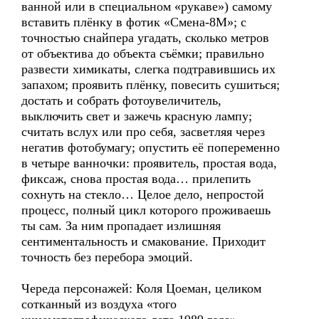
ванной или в специальном «рукаве») самому
вставить плёнку в фотик «Смена-8М»; с
точностью снайпера угадать, сколько метров
от объектива до объекта съёмки; правильно
развести химикаты, слегка подтравившись их
запахом; проявить плёнку, повесить сушиться;
достать и собрать фотоувеличитель,
выключить свет и зажечь красную лампу;
считать вслух или про себя, засветляя через
негатив фотобумагу; опустить её попеременно
в четыре ванночки: проявитель, простая вода,
фиксаж, снова простая вода… прилепить
сохнуть на стекло… Целое дело, непростой
процесс, полный цикл которого проживаешь
ты сам. За ним пропадает излишняя
сентиментальность и смакование. Приходит
точность без перебора эмоций.
Череда персонажей: Коля Цоеман, целиком
сотканный из воздуха «того