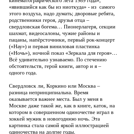
кинематографического лета 1989 года»,
«явившийся как бы из ниоткуда» - из самого
этого воздуха, надо думать; дворовые ребята,
родственники героя, друзья отца –
свердловская богема… Пионерлагеря, секции
шахмат, видеосалоны, чужие районы и
пацаны, напёрсточники, первый рок-концерт
(«Нау») и первая виниловая пластинка
(«Ночь»), ночной показ «Зеркала для героя»…
Всё удивительно узнаваемо. По стечению
обстоятельств, герой книги, автор и я –
одного года.
Свердловск ли, Коркино или Москва –
разница непринципиальна. Время
оказывается важнее места. Был у меня в
Москве даже такой же, как в книге, каток, на
котором в совершенном одиночестве играл в
хоккей мужик в новогоднюю ночь. Эта
картинка стала самой яркой иллюстрацией
одиночества на долгие годы.