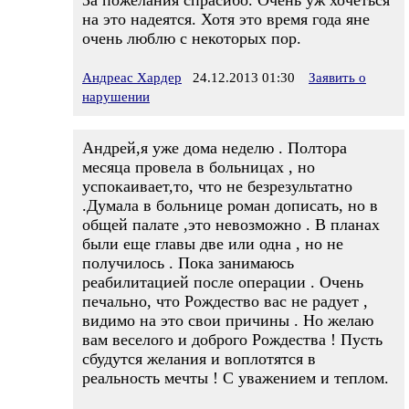
За пожелания спрасибо. Очень уж хочеться
на это надеятся. Хотя это время года яне
очень люблю с некоторых пор.
Андреас Хардер
24.12.2013 01:30
Заявить о
нарушении
Андрей,я уже дома неделю . Полтора
месяца провела в больницах , но
успокаивает,то, что не безрезультатно
.Думала в больнице роман дописать, но в
общей палате ,это невозможно . В планах
были еще главы две или одна , но не
получилось . Пока занимаюсь
реабилитацией после операции . Очень
печально, что Рождество вас не радует ,
видимо на это свои причины . Но желаю
вам веселого и доброго Рождества ! Пусть
сбудутся желания и воплотятся в
реальность мечты ! С уважением и теплом.