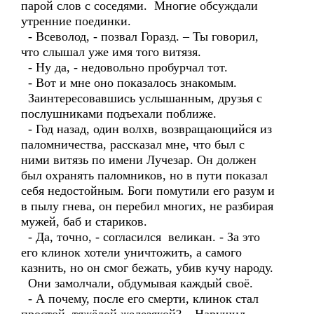
парой слов с соседями. Многие обсуждали
утренние поединки.
- Всеволод, - позвал Горазд. – Ты говорил,
что слышал уже имя того витязя.
- Ну да, - недовольно пробурчал тот.
- Вот и мне оно показалось знакомым.
Заинтересовавшись услышанным, друзья с
послушниками подъехали поближе.
- Год назад, один волхв, возвращающийся из
паломничества, рассказал мне, что был с
ними витязь по имени Лучезар. Он должен
был охранять паломников, но в пути показал
себя недостойным. Боги помутили его разум и
в пылу гнева, он перебил многих, не разбирая
мужей, баб и стариков.
- Да, точно, - согласился великан. - За это
его клинок хотели уничтожить, а самого
казнить, но он смог бежать, убив кучу народу.
Они замолчали, обдумывая каждый своё.
- А почему, после его смерти, клинок стал