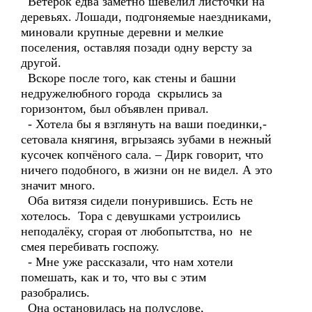
Ветерок едва заметно шевелил листочки на
деревьях. Лошади, подгоняемые наездниками,
миновали крупные деревни и мелкие
поселения, оставляя позади одну версту за
другой.
Вскоре после того, как стены и башни
недружелюбного города скрылись за
горизонтом, был объявлен привал.
- Хотела бы я взглянуть на ваши поединки,-
сетовала княгиня, вгрызаясь зубами в нежный
кусочек копчёного сала. – Дирк говорит, что
ничего подобного, в жизни он не видел. А это
значит много.
Оба витязя сидели понурившись. Есть не
хотелось. Тора с девушками устроились
неподалёку, сгорая от любопытства, но не
смея перебивать госпожу.
- Мне уже рассказали, что нам хотели
помешать, как и то, что вы с этим
разобрались.
Она остановилась на полуслове,