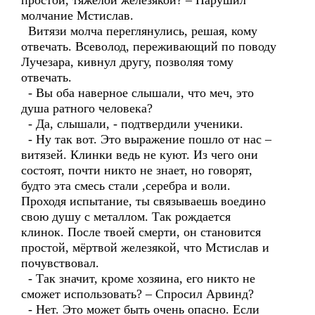
простой, тяжёлой железякой? – Нарушил
молчание Мстислав.
Витязи молча переглянулись, решая, кому
отвечать. Всеволод, переживающий по поводу
Лучезара, кивнул другу, позволяя тому
отвечать.
- Вы оба наверное слышали, что меч, это
душа ратного человека?
- Да, слышали, - подтвердили ученики.
- Ну так вот. Это выражение пошло от нас –
витязей. Клинки ведь не куют. Из чего они
состоят, почти никто не знает, но говорят,
будто эта смесь стали ,серебра и воли.
Проходя испытание, ты связываешь воедино
свою душу с металлом. Так рождается
клинок. После твоей смерти, он становится
простой, мёртвой железякой, что Мстислав и
почувствовал.
- Так значит, кроме хозяина, его никто не
сможет использовать? – Спросил Арвинд?
- Нет. Это может быть очень опасно. Если