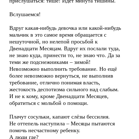
прислушаться: тише! Идёт минута тишины.
Вслушаемся!
Вдруг какая-нибудь девочка или какой-нибудь
мальчик в это самое время обращается с
нешуточной, но нелепой просьбой к
Двенадцати Месяцам. Вдруг их послали туда,
не знаю куда, принести то, не знаю что. Да за
теми же подснежниками – зимой!
Невозможно выполнить требование. Но ещё
более невозможно вернуться, не выполнив
требование, отлично понимая власть,
жестокость деспотизма сильного над слабым.
И не к кому, кроме Двенадцати Месяцев,
обратиться с мольбой о помощи.
Плачут сосульки, капают слёзы бессилия.
Не оттепель наступила – Месяцы пытаются
помочь несчастному ребенку.
А люди где?