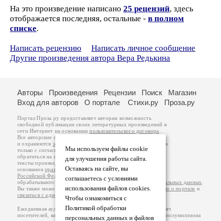
На это произведение написано
25 рецензий
, здесь
отображается последняя, остальные -
в полном
списке
.
Написать рецензию
Написать личное сообщение
Другие произведения автора Вера Редькина
Авторы
Произведения
Рецензии
Поиск
Магазин
Вход для авторов
О портале
Стихи.ру
Проза.ру
Портал Проза.ру предоставляет авторам возможность
свободной публикации своих литературных произведений в
сети Интернет на основании
пользовательского договора
.
Все авторские права на произведения принадлежат авторам
и охраняются
законом
. Перепечатка произведений возможна
Мы используем файлы cookie
только с согласия его автора, к которому вы можете
обратиться на его авторской странице. Ответственность за
для улучшения работы сайта.
тексты произведений авторы несут самостоятельно на
Оставаясь на сайте, вы
основании
правил публикации
и
законодательства
Российской Федерации
. Данные пользователей
соглашаетесь с условиями
обрабатываются на основании
Политики обработки персональных данных
.
использования файлов cookies.
Вы также можете посмотреть более подробную
информацию о портале
и
связаться с администрацией
.
Чтобы ознакомиться с
Политикой обработки
Ежедневная аудитория портала Проза.ру – порядка 100 тысяч
посетителей, которые в общей сумме просматривают более полумиллиона
персональных данных и файлов