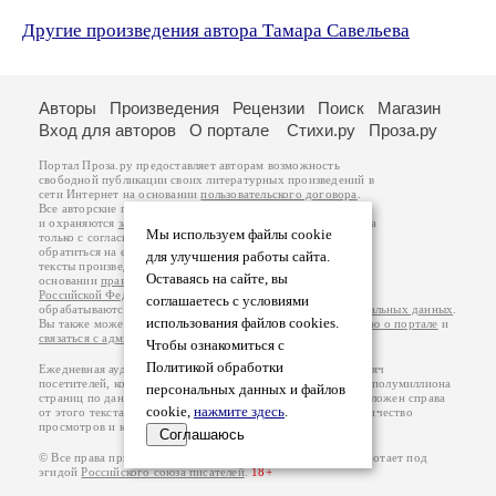
Другие произведения автора Тамара Савельева
Авторы
Произведения
Рецензии
Поиск
Магазин
Вход для авторов
О портале
Стихи.ру
Проза.ру
Портал Проза.ру предоставляет авторам возможность
свободной публикации своих литературных произведений в
сети Интернет на основании
пользовательского договора
.
Все авторские права на произведения принадлежат авторам
и охраняются
законом
. Перепечатка произведений возможна
Мы используем файлы cookie
только с согласия его автора, к которому вы можете
обратиться на его авторской странице. Ответственность за
для улучшения работы сайта.
тексты произведений авторы несут самостоятельно на
Оставаясь на сайте, вы
основании
правил публикации
и
законодательства
Российской Федерации
. Данные пользователей
соглашаетесь с условиями
обрабатываются на основании
Политики обработки персональных данных
.
использования файлов cookies.
Вы также можете посмотреть более подробную
информацию о портале
и
связаться с администрацией
.
Чтобы ознакомиться с
Политикой обработки
Ежедневная аудитория портала Проза.ру – порядка 100 тысяч
посетителей, которые в общей сумме просматривают более полумиллиона
персональных данных и файлов
страниц по данным счетчика посещаемости, который расположен справа
cookie,
нажмите здесь
.
от этого текста. В каждой графе указано по две цифры: количество
просмотров и количество посетителей.
Соглашаюсь
© Все права принадлежат авторам, 2000-2026. Портал работает под
эгидой
Российского союза писателей
.
18+