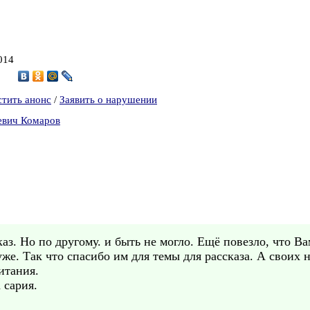
014
стить анонс
/
Заявить о нарушении
евич Комаров
з. Но по другому. и быть не могло. Ещё повезло, что Ва
же. Так что спасибо им для темы для рассказа. А своих н
итания.
 сария.