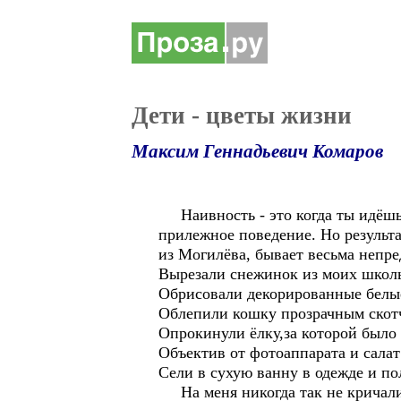
Дети - цветы жизни
Максим Геннадьевич Комаров
Наивность - это когда ты идёшь п
прилежное поведение. Но результа
из Могилёва, бывает весьма непре
Вырезали снежинок из моих школь
Обрисовали декорированные белы
Облепили кошку прозрачным скот
Опрокинули ёлку,за которой было
Объектив от фотоаппарата и салат
Сели в сухую ванну в одежде и п
На меня никогда так не кричали 