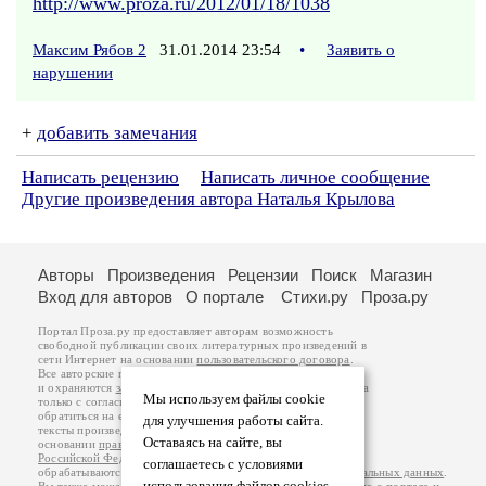
http://www.proza.ru/2012/01/18/1038
Максим Рябов 2
31.01.2014 23:54
•
Заявить о
нарушении
+
добавить замечания
Написать рецензию
Написать личное сообщение
Другие произведения автора Наталья Крылова
Авторы
Произведения
Рецензии
Поиск
Магазин
Вход для авторов
О портале
Стихи.ру
Проза.ру
Портал Проза.ру предоставляет авторам возможность
свободной публикации своих литературных произведений в
сети Интернет на основании
пользовательского договора
.
Все авторские права на произведения принадлежат авторам
и охраняются
законом
. Перепечатка произведений возможна
Мы используем файлы cookie
только с согласия его автора, к которому вы можете
обратиться на его авторской странице. Ответственность за
для улучшения работы сайта.
тексты произведений авторы несут самостоятельно на
Оставаясь на сайте, вы
основании
правил публикации
и
законодательства
Российской Федерации
. Данные пользователей
соглашаетесь с условиями
обрабатываются на основании
Политики обработки персональных данных
.