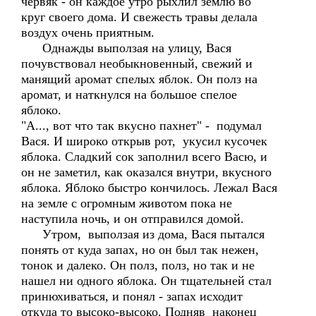
червяк - он каждое утро рыхлил землю во
круг своего дома. И свежесть травы делала
воздух очень приятным.
Однажды выползая на улицу, Вася
почувствовал необыкновенный, свежий и
манящий аромат спелых яблок. Он полз на
аромат, и наткнулся на большое спелое
яблоко.
"А..., вот что так вкусно пахнет" - подумал
Вася. И широко открыв рот, укусил кусочек
яблока. Сладкий сок заполнил всего Васю, и
он не заметил, как оказался внутри, вкусного
яблока. Яблоко быстро кончилось. Лежал Вася
на земле с огромным животом пока не
наступила ночь, и он отправился домой.
Утром, выползая из дома, Вася пытался
понять от куда запах, но он был так нежен,
тонок и далеко. Он полз, полз, но так и не
нашел ни одного яблока. Он тщательней стал
принюхиваться, и понял - запах исходит
откуда то высоко-высоко. Подняв наконец