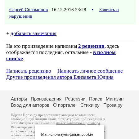
Сергей Соломонов
16.12.2016 23:28
•
Заявить о
нарушении
+
добавить замечания
На это произведение написаны
2 рецензии
, здесь
отображается последняя, остальные -
в полном
списке
.
Написать рецензию
Написать личное сообщение
Другие произведения автора Елизавета Юдина
Авторы
Произведения
Рецензии
Поиск
Магазин
Вход для авторов
О портале
Стихи.ру
Проза.ру
Портал Проза.ру предоставляет авторам возможность
свободной публикации своих литературных произведений в
сети Интернет на основании
пользовательского договора
.
Все авторские права на произведения принадлежат авторам
и охраняются
законом
. Перепечатка произведений возможна
Мы используем файлы cookie
только с согласия его автора, к которому вы можете