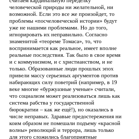
считаем кардинальную переделку
человеческой природы ни желательной, ни
возможной. Если это все же произойдет, то
проблемы «посчеловеческой истории» будут
уже не нашими проблемами. Но до того,
игнорировать их неправильно. Согласно
знаменитой «теореме Томаса», то, что
воспринимается как реальное, имеет вполне
реальные последствия. Так было в свое время
и с коммунизмом, и с христианством, и не
только. Образованные люди прошлых эпох
привели массу серьезных аргументов против
набирающих силу поветрий (например, в 19
веке многие «буржуазные ученые» считали,
что социализм может реализоваться лишь как
система рабства у государственной
бюрократии – как же ещё!), но оказались в
числе неправых. Здравые предостережения ни
коим образом не помешали подъему «красной
волны» революций и террора, лишь только
для этого сложились благоприятные