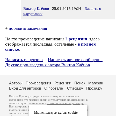
Виктор Клёнов
25.01.2015 19:24
Заявить о
нарушении
+
добавить замечания
На это произведение написаны
2 рецензии
, здесь
отображается последняя, остальные -
в полном
списке
.
Написать рецензию
Написать личное сообщение
Другие произведения автора Виктор Клёнов
Авторы
Произведения
Рецензии
Поиск
Магазин
Вход для авторов
О портале
Стихи.ру
Проза.ру
Портал Проза.ру предоставляет авторам возможность
свободной публикации своих литературных произведений в
сети Интернет на основании
пользовательского договора
.
Все авторские права на произведения принадлежат авторам
и охраняются
законом
. Перепечатка произведений возможна
Мы используем файлы cookie
только с согласия его автора, к которому вы можете