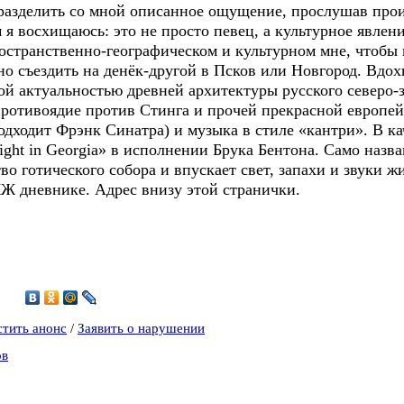
разделить со мной описанное ощущение, прослушав прои
 я восхищаюсь: это не просто певец, а культурное явлени
ространственно-географическом и культурном мне, чтобы
о съездить на денёк-другой в Псков или Новгород. Вдох
ой актуальностью древней архитектуры русского северо-з
ротивоядие против Стинга и прочей прекрасной европей
дходит Фрэнк Синатра) и музыка в стиле «кантри». В ка
ght in Georgia» в исполнении Брука Бентона. Само назв
о готического собора и впускает свет, запахи и звуки ж
Ж дневнике. Адрес внизу этой странички.
7
стить анонс
/
Заявить о нарушении
ов