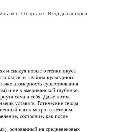
Магазин
О портале
Вход для авторов
яя и смакуя новые оттенки вкуса
ого бытия и глубина культурного
пятачке атомарность существования
ом) и не в американской глубинке,
ёрнута сама в себя. Даже поток
наешь уставать. Готические своды
ненный вагон метро, в котором
авление, состояние, как после
ом»), основанный на средневековых