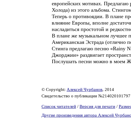
европейских мотивах. Предлагаю 
Холода) из этого альбома. Стингом
Теперь о противоядии. В плане п
влияние Европы, вполне достаточн
насладиться простотой и редкостн
В плане же музыкальном лучшее п
Американская Эстрада (отлично по
Стинга предлагаю песню «Rainy Ni
Джорджии» раздвигает пространств
Послушать песни можно в моем Ж
© Copyright:
Алексей Чурбанов
, 2014
Свидетельство о публикации №21402010179
Список читателей
/
Версия для печати
/
Разме
Другие произведения автора Алексей Чурбан