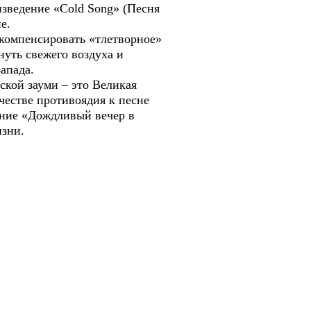
зведение «Cold Song» (Песня
е.
 компенсировать «тлетворное»
нуть свежего воздуха и
апада.
ской зауми – это Великая
честве противоядия к песне
ание «Дождливый вечер в
изни.