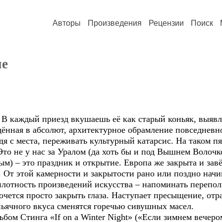
Авторы
Произведения
Рецензии
Поиск
ие
. В каждый приезд вкушаешь её как старый коньяк, выявл
дённая в абсолют, архитектурное обрамление повседневн
одя с места, переживать культурный катарсис. На таком 
то не у нас за Уралом (да хоть бы и под Вышнем Волочк
ым) – это праздник и открытие. Европа же закрыта и зав
. От этой камерности и закрытости рано или поздно начи
плотность произведений искусства – напоминать перепол
хочется просто закрыть глаза. Наступает пресыщение, отр
ньячного вкуса сменятся горечью сивушных масел.
бом Стинга «If on a Winter Night» («Если зимнем вечер