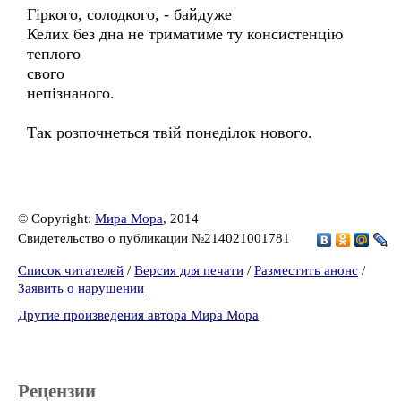
Гіркого, солодкого, - байдуже
Келих без дна не триматиме ту консистенцію
теплого
свого
непізнаного.
Так розпочнеться твій понеділок нового.
© Copyright:
Мира Мора
, 2014
Свидетельство о публикации №214021001781
Список читателей
/
Версия для печати
/
Разместить анонс
/
Заявить о нарушении
Другие произведения автора Мира Мора
Рецензии