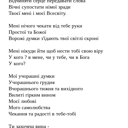
Відчиняти серце передавати слова
Вічні супостати німої зради
Твоєї мені і моєї Всесвіту.
Мені нічого чекати від тебе руки
Простої та Божої
Ворожі думки з'їдають твої світлі скроні
Мені нікуди йти щоб нести тобі свою віру
У кого ? в мене, чи у тебе, чи в Бога
У кого?
Мої учорашні думки
Учорашнього грудня
Вчорашнього тижня та вихідного
Вилиті гірким вином
Моєї любові
Мого самолюбства
Чекання та радості в тебе-тобі
Ти захочеш вина -