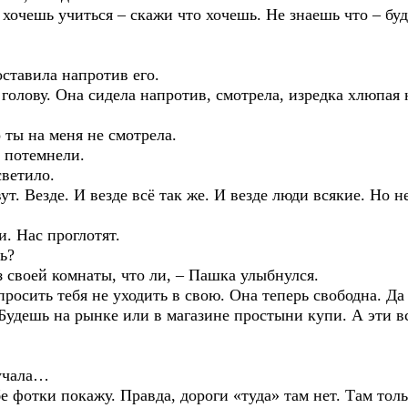
ь учиться – скажи что хочешь. Не знаешь что – буде
авила напротив его.
у. Она сидела напротив, смотрела, изредка хлюпая 
 на меня не смотрела.
потемнели.
етило.
зде. И везде всё так же. И везде люди всякие. Но не
Нас проглотят.
ь?
ей комнаты, что ли, – Пашка улыбнулся.
ть тебя не уходить в свою. Она теперь свободна. Да 
ь на рынке или в магазине простыни купи. А эти все
учала…
ки покажу. Правда, дороги «туда» там нет. Там тольк