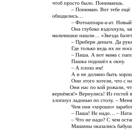
чтоб просто было. Понимаешь.
– Понимаю. Вот тебе ещё подаро
обходились…
– Фотоаппара-а-ат. Новый, – 
Она глубоко вздохнула, закрыла 
мальчишки нашли… «Звезда балет
– Прибери деньги. Да руки по
Где только ведь их не носи
– Паша. А вот мама с папой
Пашка подошёл к окну.
– А плохо им!
А и не должно быть хорошо им
Они этого хотели, что с нам
Они нас по кой рожали, чтоб по
вернёмся!» Вернулись! Из гостей в
хлопнул ладонью по столу. – Меня 
Чем они «хорошо» заработ
– Паша! Не надо… – Наташа 
– Что не надо? С чем остав
Машины оказались бабушкиными. 