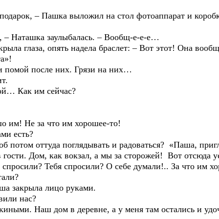
к, – Пашка выложил на стол фотоаппарат и коробку о
Наташка заулыбалась. – Вообщ-е-е-е…
глаза, опять надела браслет: – Вот этот! Она вообще
а»!
мой после них. Грязи на них…
т.
… Как им сейчас?
! Не за что им хорошее-то!
и есть?
том оттуда поглядывать и радоваться? «Паша, пригля
 гости. Дом, как вокзал, а мы за сторожей! Вот отсюда у
спросили? Тебя спросили? О себе думали!.. За что им хо
али?
закрыла лицо руками.
или нас?
Наш дом в деревне, а у меня там остались и удочки