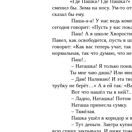
«Где Пашка? Где Пашка?» «В ко
сменил бы. Зима на носу. Ум-то о
сказал бы ему.
Паша-а-а! У нас ведь компьютер
сегодня говорит: «Пусть у вас пок
Паш! А в школе Хворостина-то… 
Павел, как освободится, пусть в ш
говорит: «Как вас теперь учат, т
нормальная, так что думаю, что н
Паш!..
– Наташка! Я только понял, 
Ты мне чаю дашь? Или мне к со
– Дам! Наливаю! И эта твоя – «
трубку не берёт…» А я ей так: «В
Вот что нашёл ты в ней?.. 
– Ладно, Наташка! Потом до
Наташа принесла сумку.
– Тяжёлая.
Пашка ушёл в коридор и вернул
– Тут деньги. Завтра купишь, ч
всю спину закрывала. И ниже тож