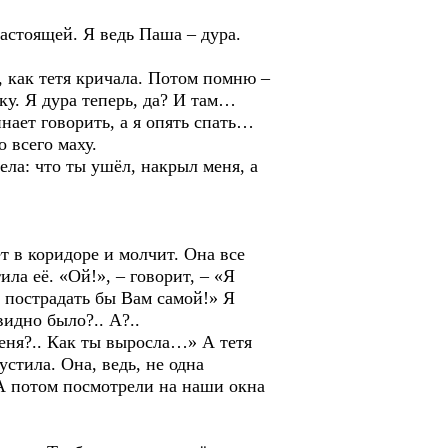
стоящей. Я ведь Паша – дура.
как тетя кричала. Потом помню –
у. Я дура теперь, да? И там…
нает говорить, а я опять спать…
всего маху.
а: что ты ушёл, накрыл меня, а
в коридоре и молчит. Она все
ила её. «Ой!», – говорит, – «Я
е пострадать бы Вам самой!» Я
видно было?.. А?..
ня?.. Как ты выросла…» А тетя
стила. Она, ведь, не одна
 А потом посмотрели на наши окна