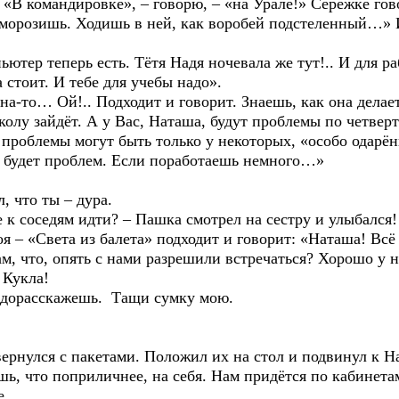
мандировке», – говорю, – «на Урале!» Серёжке гово
тморозишь. Ходишь в ней, как воробей подстеленный…» И
 теперь есть. Тётя Надя ночевала же тут!.. И для ра
а стоит. И тебе для учебы надо».
Ой!.. Подходит и говорит. Знаешь, как она делает 
колу зайдёт. А у Вас, Наташа, будут проблемы по четверт
ак проблемы могут быть только у некоторых, «особо одар
е будет проблем. Если поработаешь немного…»
что ты – дура.
седям идти? – Пашка смотрел на сестру и улыбался!
Света из балета» подходит и говорит: «Наташа! Всё л
ам, что, опять с нами разрешили встречаться? Хорошо у 
Кукла!
расскажешь. Тащи сумку мою.
ся с пакетами. Положил их на стол и подвинул к Н
то поприличнее, на себя. Нам придётся по кабинетам х
е.