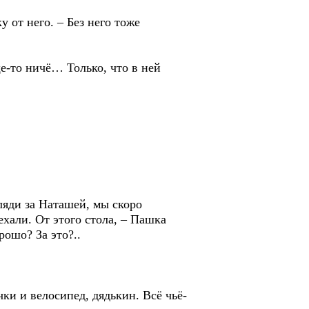
т него. – Без него тоже
-то ничё… Только, что в ней
ди за Наташей, мы скоро
ехали. От этого стола, – Пашка
рошо? За это?..
 и велосипед, дядькин. Всё чьё-