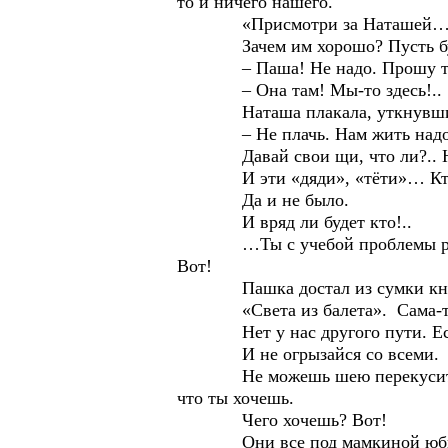
то и ничего нашего.
«Присмотри за Наташей…» Т
Зачем им хорошо? Пусть будет
– Паша! Не надо. Прошу теб
– Она там! Мы-то здесь!..
Наташа плакала, уткнувшись
– Не плачь. Нам жить надо, а
Давай свои щи, что ли?.. Не н
И эти «дяди», «тёти»… Кто мы
Да и не было.
И вряд ли будет кто!..
…Ты с учебой проблемы реши. Я
Вот!
Пашка достал из сумки книгу. 
«Света из балета». Сама-то?.. 
Нет у нас другого пути. Если 
И не огрызайся со всеми.
Не можешь шею перекусить – тер
что ты хочешь.
Чего хочешь? Вот!
Они все под мамкиной юбкой, а