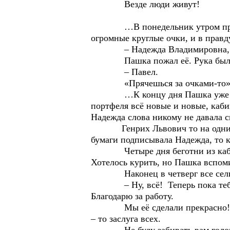
Везде люди живут!
…В понедельник утром приехал
огромные круглые очки, и в правд
– Надежда Владимировна, – она 
Пашка пожал её. Рука была х
– Павел.
«Прячешься за очками-то», – по
…К концу дня Пашка уже не пон
портфеля всё новые и новые, каби
Надежда слова никому не давала с
Генрих Львович то на одних, то
бумаги подписывала Надежда, то к
Четыре дня беготни из кабинета
Хотелось курить, но Пашка вспом
Наконец в четверг все сели з
– Ну, всё! Теперь пока тебе, Па
Благодарю за работу.
Мы её сделали прекрасно! Коман
– то заслуга всех.