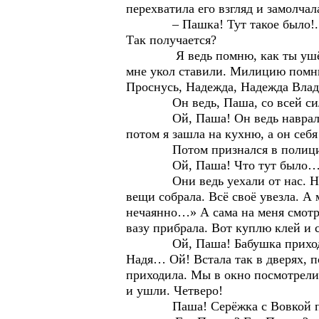
перехватила его взгляд и замолчал
– Пашка! Тут такое было!.. Паш
Так получается?
Я ведь помню, как ты ушёл на р
мне укол ставили. Милицию помню
Проснусь, Надежда, Надежда Влади
Он ведь, Паша, со всей силы се
Ой, Паша! Он ведь наврал, что 
потом я зашла на кухню, а он себ
Потом признался в полиции, ч
Ой, Паша! Что тут было
Они ведь уехали от нас. Насовс
вещи собрала. Всё своё увезла. А 
нечаянно…» А сама на меня смотри
вазу прибрала. Вот куплю клей и с
Ой, Паша! Бабушка приходила. Я
Надя… Ой! Встала так в дверях, по
приходила. Мы в окно посмотрели,
и ушли. Четверо!
Паша! Серёжка с Вовкой прих