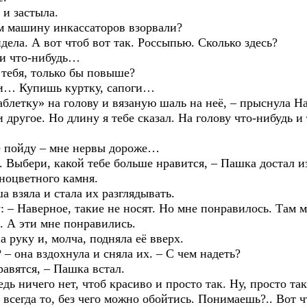
 застыла.
ашину инкассаторов взорвали?
 А вот чтоб вот так. Россыпью. Сколько здесь?
 что-нибудь…
бя, только бы повыше?
 Купишь куртку, сапоги…
ку» на голову и вязаную шаль на неё, – прыснула Н
ое. Но длину я тебе сказал. На голову что-нибудь и 
ойду – мне нервы дороже…
 какой тебе больше нравится, – Пашка достал из с
зноцветного камня.
яла и стала их разглядывать.
ерное, такие не носят. Но мне понравилось. Там мно
ы. А эти мне понравились.
у и, молча, подняла её вверх.
а вздохнула и сняла их. – С чем надеть?
ятся, – Пашка встал.
его нет, чтоб красиво и просто так. Ну, просто так
 всегда то, без чего можно обойтись. Понимаешь?.. Вот 