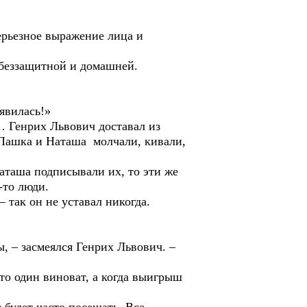
ьезное выражение лица и
беззащитной и домашней.
явилась!»
Генрих Львович доставал из
, Пашка и Наташа молчали, кивали,
таша подписывали их, то эти же
-то люди.
ак он не уставал никогда.
 – засмеялся Генрих Львович. –
 один виноват, а когда выигрыш