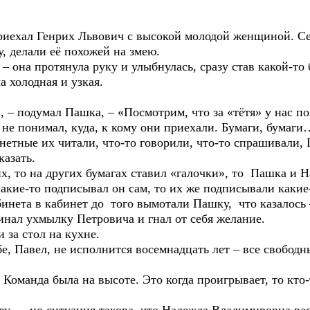
 Генрих Львович с высокой молодой женщиной. Сер
у, делали её похожей на змею.
протянула руку и улыбнулась, сразу став какой-то 
олодная и узкая.
думал Пашка, – «Посмотрим, что за «тётя» у нас по
имал, куда, к кому они приехали. Бумаги, бумаги… 
нетные их читали, что-то говорили, что-то спрашивали
казать.
 на других бумагах ставил «галочки», то Пашка и На
акие-то подписывал он сам, то их же подписывали какие
 в кабинет до того вымотали Пашку, что казалось – т
инал ухмылку Петровича и гнал от себя желание.
а стол на кухне.
вел, не исполнится восемнадцать лет – все свободны,
да была на высоте. Это когда проигрывает, то кто-то