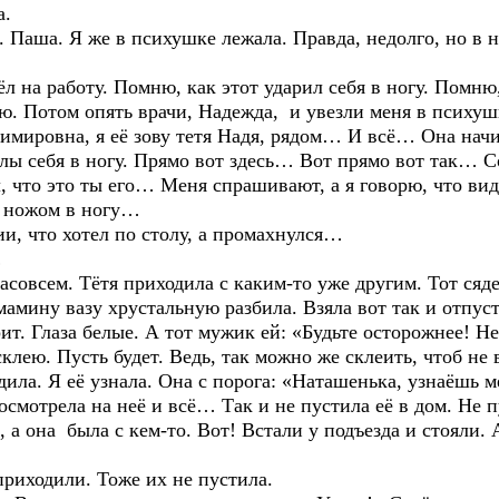
а.
а. Я же в психушке лежала. Правда, недолго, но в на
аботу. Помню, как этот ударил себя в ногу. Помню, 
. Потом опять врачи, Надежда, и увезли меня в психушк
мировна, я её зову тетя Надя, рядом… И всё… Она начи
бя в ногу. Прямо вот здесь… Вот прямо вот так… Со 
это ты его… Меня спрашивают, а я говорю, что видел
я ножом в ногу…
то хотел по столу, а промахнулся…
…
ем. Тётя приходила с каким-то уже другим. Тот сядет 
мамину вазу хрустальную разбила. Взяла вот так и отпуст
т. Глаза белые. А тот мужик ей: «Будьте осторожнее! Н
клею. Пусть будет. Ведь, так можно же склеить, чтоб не 
 её узнала. Она с порога: «Наташенька, узнаёшь ме
смотрела на неё и всё… Так и не пустила её в дом. Не пу
 а она была с кем-то. Вот! Встали у подъезда и стояли.
одили. Тоже их не пустила.