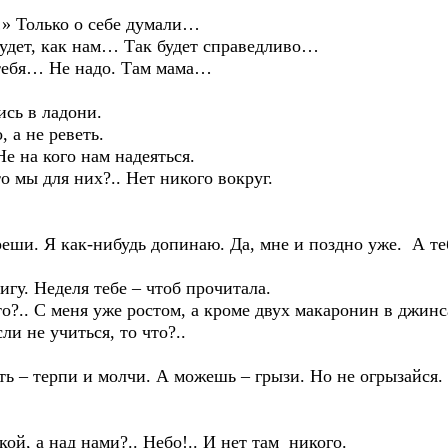
олько о себе думали…
, как нам… Так будет справедливо…
я… Не надо. Там мама…
 в ладони.
 не реветь.
а кого нам надеяться.
 для них?.. Нет никого вокруг.
 как-нибудь допинаю. Да, мне и поздно уже. А тебе 
Неделя тебе – чтоб прочитала.
С меня уже ростом, а кроме двух макаронин в джинс
не учиться, то что?..
пи и молчи. А можешь – грызи. Но не огрызайся. Не
 над нами?.. Небо!.. И нет там никого.