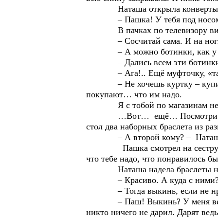
Наташа открыла конверты и
– Пашка! У тебя под носом м
В пачках по телевизору видела.
– Сосчитай сама. И на ноги
– А можно ботинки, как у те
– Дались всем эти ботинки…
– Ага!.. Ещё муфточку, «таблет
– Не хочешь куртку – купи друг
покупают… что им надо.
Я с тобой по магазинам не п
…Вот… ещё… Посмотри. Выбери,
стол два наборных браслета из ра
– А второй кому? – Наташа вз
Пашка смотрел на сестру: – Нав
что тебе надо, что понравилось б
Наташа надела браслеты на рук
– Красиво. А куда с ними? – он
– Тогда выкинь, если не нрав
– Паш! Выкинь? У меня ведь нич
никто ничего не дарил. Дарят ведь