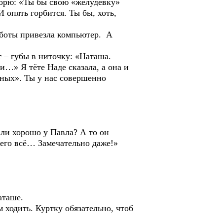
рю: «Ты бы свою «желудёвку»
 опять горбится. Ты бы, хоть,
боты привезла компьютер. А
– губы в ниточку: «Наташа.
и…» Я тёте Наде сказала, а она и
ённых». Ты у нас совершенно
и хорошо у Павла? А то он
него всё… Замечательно даже!»
аташе.
одить. Куртку обязательно, чтоб