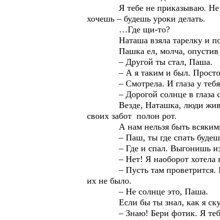
Я тебе не приказываю. Не хочеш
хочешь – будешь уроки делать.
…Где щи-то?
Наташа взяла тарелку и пост
Пашка ел, молча, опустив голов
– Другой ты стал, Паша.
– А я таким и был. Просто ты
– Смотрела. И глаза у тебя 
– Дорогой солнце в глаза св
Везде, Наташка, люди живут. Ве
своих забот полон рот.
А нам нельзя быть всякими. 
– Паш, ты где спать будеш
– Где и спал. Выгонишь из сво
– Нет! Я наоборот хотела проси
– Пусть там проветрится. Будеш
их не было.
– Не солнце это, Паша.
Если бы ты знал, как я ск
– Знаю! Бери фотик. Я тебе фот