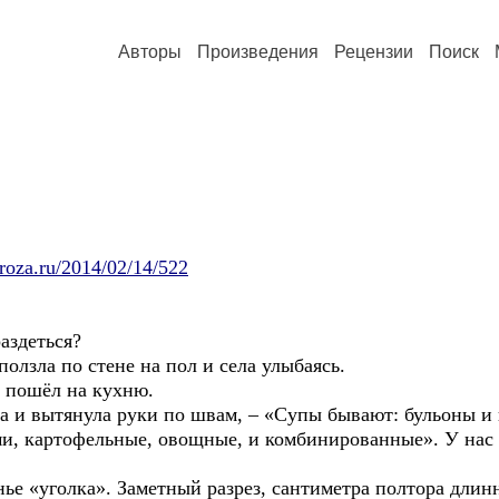
Авторы
Произведения
Рецензии
Поиск
roza.ru/2014/02/14/522
здеться?
ла по стене на пол и села улыбаясь.
ошёл на кухню.
ытянула руки по швам, – «Супы бывают: бульоны и пю
и, картофельные, овощные, и комбинированные». У нас
голка». Заметный разрез, сантиметра полтора длинн