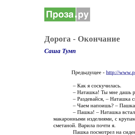
Дорога - Окончание
Саша Тумп
Предыдущее -
http://www.p
– Как я соскучилась.
– Наташка! Ты мне дашь ра
– Раздевайся, – Наташка сполз
– Чаем напоишь? – Пашка п
– Пашка! – Наташка встала и в
макаронными изделиями, с крупам
сметаной. Варила почти я.
Пашка посмотрел на сиденье «у