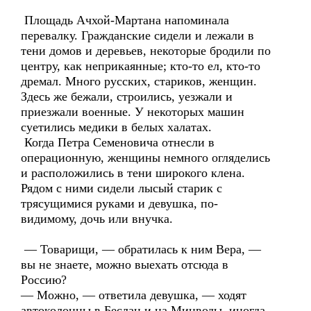
Площадь Ачхой-Мартана напоминала
перевалку. Гражданские сидели и лежали в
тени домов и деревьев, некоторые бродили по
центру, как неприкаянные; кто-то ел, кто-то
дремал. Много русских, стариков, женщин.
Здесь же бежали, строились, уезжали и
приезжали военные. У некоторых машин
суетились медики в белых халатах.
Когда Петра Семеновича отнесли в
операционную, женщины немного огляделись
и расположились в тени широкого клена.
Рядом с ними сидели лысый старик с
трясущимися руками и девушка, по-
видимому, дочь или внучка.
— Товарищи, — обратилась к ним Вера, —
вы не знаете, можно выехать отсюда в
Россию?
— Можно, — ответила девушка, — ходят
автоколонны в Беслан и на Минводы, иногда