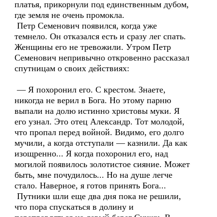
платья, прикорнули под единственным дубом,
где земля не очень промокла.
Петр Семенович появился, когда уже
темнело. Он отказался есть и сразу лег спать.
Женщины его не тревожили. Утром Петр
Семенович непривычно откровенно рассказал
спутницам о своих действиях:
— Я похоронил его. С крестом. Знаете,
никогда не верил в Бога. Но этому парню
выпали на долю истинно христовы муки. Я
его узнал. Это отец Александр. Тот молодой,
что пропал перед войной. Видимо, его долго
мучили, а когда отступали — казнили. Да как
изощренно... Я когда похоронил его, над
могилой появилось золотистое сияние. Может
быть, мне почудилось... Но на душе легче
стало. Наверное, я готов принять Бога...
Путники шли еще два дня пока не решили,
что пора спускаться в долину и