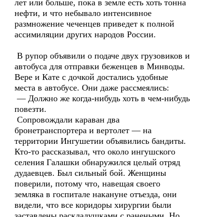
лет или больше, пока в земле есть хоть тонна
нефти, и что небывало интенсивное
размножение чеченцев приведет к полной
ассимиляции других народов России.
В рупор объявили о подаче двух грузовиков и
автобуса для отправки беженцев в Минводы.
Вере и Кате с дочкой достались удобные
места в автобусе. Они даже рассмеялись:
— Должно же когда-нибудь хоть в чем-нибудь
повезти.
Сопровождали караван два
бронетранспортера и вертолет — на
территории Ингушетии объявились бандиты.
Кто-то рассказывал, что около ингушского
селения Галашки обнаружился целый отряд
дудаевцев. Был сильный бой. Женщины
поверили, потому что, навещая своего
земляка в госпитале накануне отъезда, они
видели, что все коридоры хирургии были
заставлены раскладушками с ранеными. Но