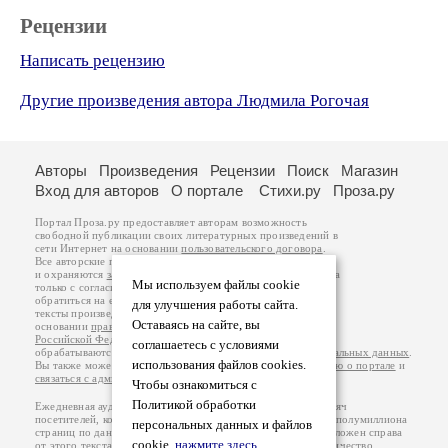
Рецензии
Написать рецензию
Другие произведения автора Людмила Рогочая
Авторы
Произведения
Рецензии
Поиск
Магазин
Вход для авторов
О портале
Стихи.ру
Проза.ру
Портал Проза.ру предоставляет авторам возможность
свободной публикации своих литературных произведений в
сети Интернет на основании
пользовательского договора
.
Все авторские права на произведения принадлежат авторам
и охраняются
законом
. Перепечатка произведений возможна
Мы используем файлы cookie
только с согласия его автора, к которому вы можете
обратиться на его авторской странице. Ответственность за
для улучшения работы сайта.
тексты произведений авторы несут самостоятельно на
Оставаясь на сайте, вы
основании
правил публикации
и
законодательства
Российской Федерации
. Данные пользователей
соглашаетесь с условиями
обрабатываются на основании
Политики обработки персональных данных
.
использования файлов cookies.
Вы также можете посмотреть более подробную
информацию о портале
и
связаться с администрацией
.
Чтобы ознакомиться с
Политикой обработки
Ежедневная аудитория портала Проза.ру – порядка 100 тысяч
посетителей, которые в общей сумме просматривают более полумиллиона
персональных данных и файлов
страниц по данным счетчика посещаемости, который расположен справа
cookie,
нажмите здесь
.
от этого текста. В каждой графе указано по две цифры: количество