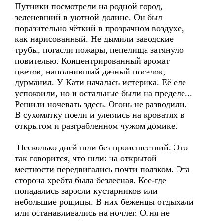
Путники посмотрели на родной город,
зеленевший в уютной долине. Он был
поразительно чёткий в прозрачном воздухе,
как нарисованный. Не дымили заводские
трубы, погасли пожары, пепелища затянуло
повителью. Концентрированный аромат
цветов, наполнивший дачный поселок,
дурманил. У Кати началась истерика. Её еле
успокоили, но и остальные были на пределе...
Решили ночевать здесь. Огонь не разводили.
В сухомятку поели и улеглись на кроватях в
открытом и разграбленном чужом домике.
Несколько дней шли без происшествий. Это
так говорится, что шли: на открытой
местности передвигались почти ползком. Эта
сторона хребта была безлесная. Кое-где
попадались заросли кустарников или
небольшие рощицы. В них беженцы отдыхали
или останавливались на ночлег. Огня не