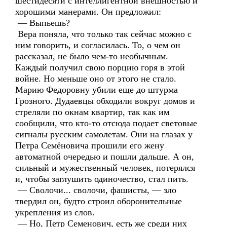
шестидесяти с интеллигентной внешностью и
хорошими манерами. Он предложил:
— Выпьешь?
Вера поняла, что только так сейчас можно с
ним говорить, и согласилась. То, о чем он
рассказал, не было чем-то необычным.
Каждый получил свою порцию горя в этой
войне. Но меньше оно от этого не стало.
Марию Федоровну убили еще до штурма
Грозного. Дудаевцы обходили вокруг домов и
стреляли по окнам квартир, так как им
сообщили, что кто-то отсюда подает световые
сигналы русским самолетам. Они на глазах у
Петра Семёновича прошили его жену
автоматной очередью и пошли дальше. А он,
сильный и мужественный человек, потерялся
и, чтобы заглушить одиночество, стал пить.
— Сволочи... сволочи, фашисты, — зло
твердил он, будто строил оборонительные
укрепления из слов.
— Но, Петр Семенович, есть же среди них