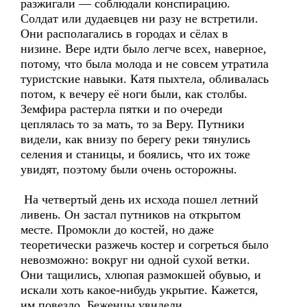
разжигали — соблюдали конспирацию.
Солдат или дудаевцев ни разу не встретили.
Они располагались в городах и сёлах в
низине. Вере идти было легче всех, наверное,
потому, что была молода и не совсем утратила
туристские навыки. Катя пыхтела, обливалась
потом, к вечеру её ноги были, как столбы.
Земфира растерла пятки и по очереди
цеплялась то за мать, то за Веру. Путники
видели, как внизу по берегу реки тянулись
селения и станицы, и боялись, что их тоже
увидят, поэтому были очень осторожны.
На четвертый день их исхода пошел летний
ливень. Он застал путников на открытом
месте. Промокли до костей, но даже
теоретически разжечь костер и согреться было
невозможно: вокруг ни одной сухой ветки.
Они тащились, хлюпая размокшей обувью, и
искали хоть какое-нибудь укрытие. Кажется,
им повезло. Беженцы увидели