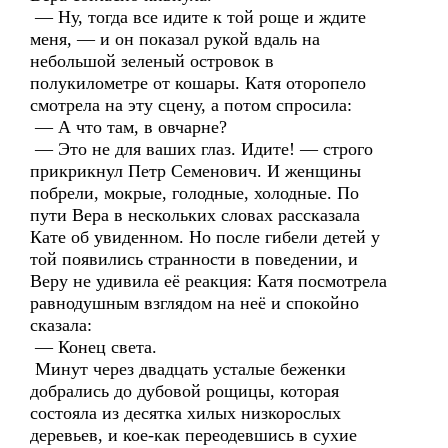
— Ну, тогда все идите к той роще и ждите
меня, — и он показал рукой вдаль на
небольшой зеленый островок в
полукилометре от кошары. Катя оторопело
смотрела на эту сцену, а потом спросила:
— А что там, в овчарне?
— Это не для ваших глаз. Идите! — строго
прикрикнул Петр Семенович. И женщины
побрели, мокрые, голодные, холодные. По
пути Вера в нескольких словах рассказала
Кате об увиденном. Но после гибели детей у
той появились странности в поведении, и
Веру не удивила её реакция: Катя посмотрела
равнодушным взглядом на неё и спокойно
сказала:
— Конец света.
Минут через двадцать усталые беженки
добрались до дубовой рощицы, которая
состояла из десятка хилых низкорослых
деревьев, и кое-как переодевшись в сухие