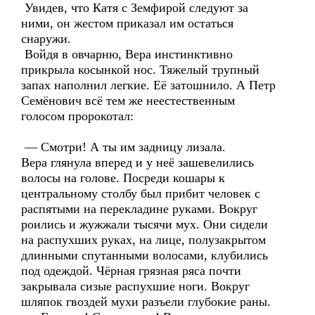
Увидев, что Катя с Земфирой следуют за
ними, он жестом приказал им остаться
снаружи.
Войдя в овчарню, Вера инстинктивно
прикрыла косынкой нос. Тяжелый трупный
запах наполнил легкие. Её затошнило. А Петр
Семёнович всё тем же неестественным
голосом пророкотал:
— Смотри! А ты им задницу лизала.
Вера глянула вперед и у неё зашевелились
волосы на голове. Посреди кошары к
центральному столбу был прибит человек с
распятыми на перекладине руками. Вокруг
роились и жужжали тысячи мух. Они сидели
на распухших руках, на лице, полузакрытом
длинными спутанными волосами, клубились
под одеждой. Чёрная грязная ряса почти
закрывала сизые распухшие ноги. Вокруг
шляпок гвоздей мухи разъели глубокие раны.