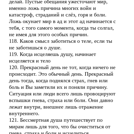
делай. Пустые обещания ужесточают мир,
именно ложь причина многих войн и
катастроф, страданий и слёз, горя и боли.
Ложь окунает мир в ад и этот ад начинается с
тебя, с того самого момента, когда ты солгал,
не имея для этого особых причин.
118. Каков смысл заботиться о теле, если ты
не заботишься о душе.
119. Когда исцеляешь душу, начинает
исцеляется и тело
120. Прекрасный день не тот, когда ничего не
происходит. Это обычный день. Прекрасный
день тогда, когда поднялся страх, гнев или
боль и Вы заметили их и поняли причину.
Ситуация или люди всего лишь провоцируют
вспышки гнева, страха или боли. Они давно
лежат внутри, внешнее лишь отражение
внутреннего.
121. Бессмертная душа путешествует по
мирам лишь для того, что бы очиститься от
гнева, страха и боли и исцелиться,