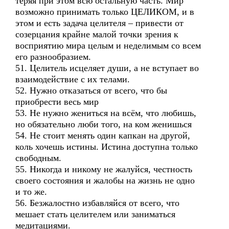
теряя при этом всю остальную часть. Мир
возможно принимать только ЦЕЛИКОМ, и в
этом и есть задача целителя – привести от
созерцания крайне малой точки зрения к
восприятию мира целым и неделимым со всем
его разнообразием.
51. Целитель исцеляет души, а не вступает во
взаимодействие с их телами.
52. Нужно отказаться от всего, что бы
приобрести весь мир
53. Не нужно жениться на всём, что любишь,
но обязательно люби того, на ком женишься
54. Не стоит менять один капкан на другой,
коль хочешь истины. Истина доступна только
свободным.
55. Никогда и никому не жалуйся, честность
своего состояния и жалобы на жизнь не одно
и то же.
56. Безжалостно избавляйся от всего, что
мешает стать целителем или заниматься
медитациями.