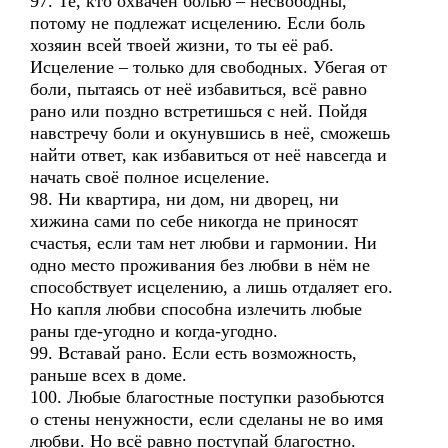
97. Те, кто охвачен болью – несвободны,
потому не подлежат исцелению. Если боль
хозяин всей твоей жизни, то ты её раб.
Исцеление – только для свободных. Убегая от
боли, пытаясь от неё избавиться, всё равно
рано или поздно встретишься с ней. Пойдя
навстречу боли и окунувшись в неё, сможешь
найти ответ, как избавиться от неё навсегда и
начать своё полное исцеление.
98. Ни квартира, ни дом, ни дворец, ни
хижина сами по себе никогда не приносят
счастья, если там нет любви и гармонии. Ни
одно место проживания без любви в нём не
способствует исцелению, а лишь отдаляет его.
Но капля любви способна излечить любые
раны где-угодно и когда-угодно.
99. Вставай рано. Если есть возможность,
раньше всех в доме.
100. Любые благостные поступки разобьются
о стены ненужности, если сделаны не во имя
любви. Но всё равно поступай благостно.