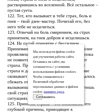
растворившись во вселенной. Всё остальное –
пустая суета.
122. Тот, кто вызывает в тебе страх, боль и
гнев – твой дзен–мастер. Почитай его, без
него тебе не исцелиться.
123. Отвечай на боль смирением, на страх
принятием, на гнев добром и исцелишься.
124. Не путай принятие с бессилием.
Принимаешь внутри и навсегда, а бессилие
Мы используем файлы cookie
проявляешь лишь снаружи и на время, пока
для улучшения работы сайта.
не появиться возможность избавиться от
Оставаясь на сайте, вы
страха. Принятие навсегда избавляет от
соглашаетесь с условиями
страха и даёт силы действовать. Бессилие
использования файлов cookies.
сковывает окончательно и если даже удалось
Чтобы ознакомиться с
сбежать от человека или ситуации
Политикой обработки
вызывающих страх, ты всё равно встретишь
персональных данных и файлов
cookie,
нажмите здесь
.
свой страх с другими людьми в других
Соглашаюсь
ситуациях, пока не примешь его.
125. Принятие страха – это понимание его
глубокой причины, приводящее к