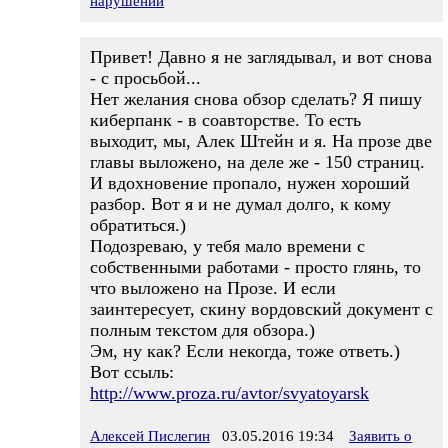
нарушении
Привет! Давно я не заглядывал, и вот снова
- с просьбой...
Нет желания снова обзор сделать? Я пишу
киберпанк - в соавторстве. То есть
выходит, мы, Алек Штейн и я. На прозе две
главы выложено, на деле же - 150 страниц.
И вдохновение пропало, нужен хороший
разбор. Вот я и не думал долго, к кому
обратиться.)
Подозреваю, у тебя мало времени с
собственными работами - просто глянь, то
что выложено на Прозе. И если
заинтересует, скину вордовский документ с
полным текстом для обзора.)
Эм, ну как? Если некогда, тоже ответь.)
Вот ссыль:
http://www.proza.ru/avtor/svyatoyarsk
Алексей Пислегин
03.05.2016 19:34
Заявить о