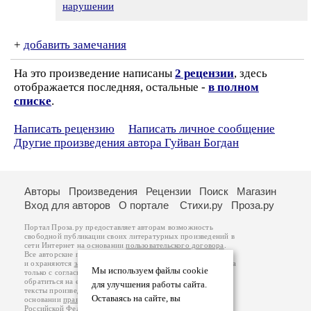
нарушении
+
добавить замечания
На это произведение написаны
2 рецензии
, здесь
отображается последняя, остальные -
в полном
списке
.
Написать рецензию
Написать личное сообщение
Другие произведения автора Гуйван Богдан
Авторы
Произведения
Рецензии
Поиск
Магазин
Вход для авторов
О портале
Стихи.ру
Проза.ру
Портал Проза.ру предоставляет авторам возможность
свободной публикации своих литературных произведений в
сети Интернет на основании
пользовательского договора
.
Все авторские права на произведения принадлежат авторам
и охраняются
законом
. Перепечатка произведений возможна
Мы используем файлы cookie
только с согласия его автора, к которому вы можете
обратиться на его авторской странице. Ответственность за
для улучшения работы сайта.
тексты произведений авторы несут самостоятельно на
Оставаясь на сайте, вы
основании
правил публикации
и
законодательства
Российской Федерации
. Данные пользователей