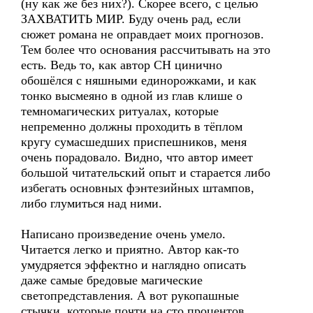
(ну как же без них?). Скорее всего, с целью
ЗАХВАТИТЬ МИР. Буду очень рад, если
сюжет романа не оправдает моих прогнозов.
Тем более что основания рассчитывать на это
есть. Ведь то, как автор СН цинично
обошёлся с няшными единорожками, и как
тонко высмеяно в одной из глав клише о
темномагических ритуалах, которые
непременно должны проходить в тёплом
кругу сумасшедших приспешников, меня
очень порадовало. Видно, что автор имеет
большой читательский опыт и старается либо
избегать основных фэнтезийных штампов,
либо глумиться над ними.
Написано произведение очень умело.
Читается легко и приятно. Автор как-то
умудряется эффектно и наглядно описать
даже самые бредовые магические
светопредставления. А вот рукопашные
стычки, которые почти на сто процентов