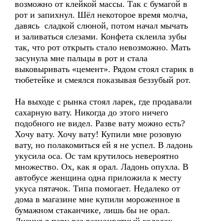
возможно от клейкой массы. Так с бумагой в
рот и запихнул. Шёл некоторое время молча,
давясь сладкой слюной, потом начал мычать
и заливаться слезами. Конфета склеила зубы
так, что рот открыть стало невозможно. Мать
засунула мне пальцы в рот и стала
выковыривать «цемент». Рядом стоял старик в
тюбетейке и смеялся показывая беззубый рот.
На выходе с рынка стоял ларек, где продавали
сахарную вату. Никогда до этого ничего
подобного не видел. Разве вату можно есть?
Хочу вату. Хочу вату! Купили мне розовую
вату, но полакомиться ей я не успел. В ладонь
укусила оса. Ос там крутилось невероятно
множество. Ох, как я орал. Ладонь опухла. В
автобусе женщина одна приложила к месту
укуса пятачок. Типа помогает. Недалеко от
дома в магазине мне купили мороженное в
бумажном стаканчике, лишь бы не орал.