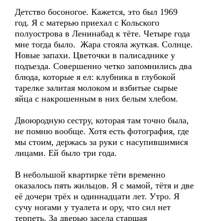
Детство босоногое. Кажется, это был 1969
год. Я с матерью приехал с Кольского
полуострова в Ленинабад к тёте. Четыре года
мне тогда было. Жара стояла жуткая. Солнце.
Новые запахи. Цветочки в палисаднике у
подъезда. Совершенно четко запомнились два
блюда, которые я ел: клубника в глубокой
тарелке залитая молоком и взбитые сырые
яйца с накрошенным в них белым хлебом.
Двоюродную сестру, которая там точно была,
не помню вообще. Хотя есть фотография, где
мы стоим, держась за руки с насупившимися
лицами. Ей было три года.
В небольшой квартирке тёти временно
оказалось пять жильцов. Я с мамой, тётя и две
её дочери трёх и одиннадцати лет. Утро. Я
сучу ногами у туалета и ору, что сил нет
терпеть. За дверью засела старшая