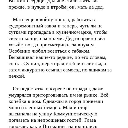
Виткино сердце. Дальше стали жить как
прежде, в нужде и втроём; он, мать да дед.
Мать еще в войну пошла, работать в
судоремонтный завод и теперь, чуть ли не
сутками пропадала в кузнечном цехе, чтобы
свести концы с концами. Дед исправно вёл
хозяйство, да присматривал за внуком.
Особенно любил возиться с табаком.
Выращивал какие-то редкие, по его словам,
сорта. Сушил, перетирал стебли и листья, а
затем аккуратно ссыпал самосад по ящикам за
печкой.
От недостатка в куреве не страдал, даже
умудрялся приторговывать им на рынке. Всё
копейка в дом. Однажды в город привезли
много пленных немцев. Мал и стар,
высыпали на улицу Коммунистическую
поглазеть на непрошеных гостей. Глаза
горожан, как и Витькины, наполнились