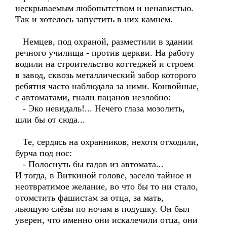
нескрываемым любопытством и ненавистью.
Так и хотелось запустить в них камнем.
Немцев, под охраной, разместили в здании
речного училища - против церкви. На работу
водили на строительство коттеджей и строем
в завод, сквозь металлический забор которого
ребятня часто наблюдала за ними. Конвойные,
с автоматами, гнали пацанов незлобно:
- Эко невидаль!... Нечего глаза мозолить,
шли бы от сюда...
Те, сердясь на охранников, нехотя отходили,
бурча под нос:
- Полоснуть бы гадов из автомата...
И тогда, в Виткиной голове, засело тайное и
неотвратимое желание, во что бы то ни стало,
отомстить фашистам за отца, за мать,
льющую слёзы по ночам в подушку. Он был
уверен, что именно они искалечили отца, они