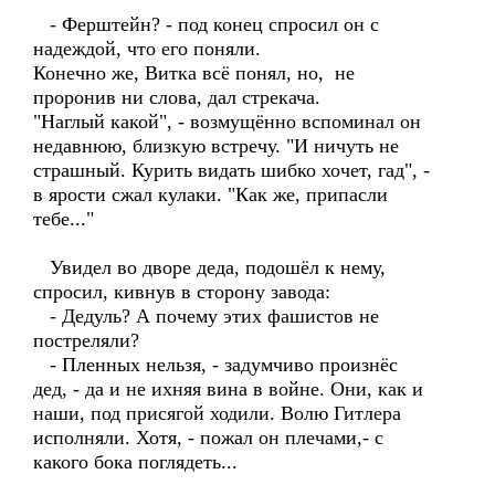
- Ферштейн? - под конец спросил он с
надеждой, что его поняли.
Конечно же, Витка всё понял, но, не
проронив ни слова, дал стрекача.
"Наглый какой", - возмущённо вспоминал он
недавнюю, близкую встречу. "И ничуть не
страшный. Курить видать шибко хочет, гад", -
в ярости сжал кулаки. "Как же, припасли
тебе..."
Увидел во дворе деда, подошёл к нему,
спросил, кивнув в сторону завода:
- Дедуль? А почему этих фашистов не
постреляли?
- Пленных нельзя, - задумчиво произнёс
дед, - да и не ихняя вина в войне. Они, как и
наши, под присягой ходили. Волю Гитлера
исполняли. Хотя, - пожал он плечами,- с
какого бока поглядеть...