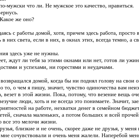
мужски что ли. Не мужское это качество, нравиться.
ернусь.
Какое же оно?
 с работы домой, хотя, причем здесь работа, просто в
 в них света, если в них, в окнах этих, всегда темно, а 
 здесь уже не нужны.
дут ли тебя за этими окнами или нет, готов ли ужин, к
достями и успехами, ни горестями и неудачами.
ращался домой, когда бы ни поднял голову на свои окн
о чем я пишу, значит, чувство одиночества вам неизве
, везет в этой жизни. Пока, потому, что везение вещь оче
 везучие люди, хоть и не всегда это понимаете. Значит, за
иятностей на работе, нехватки денег в семейном бюджет
етей, сначала маленьких, а потом больших и всей прочей
се это мелочи жизни.
, близкие и не очень, скорее даже не друзья, у меня и
ь мне сочувствовали и очень меня жалели. Наперебой мен