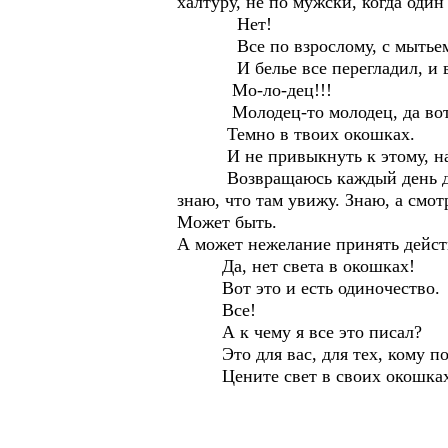
халтуру, не по мужски, когда оди
Нет!
Все по взрослому, с мытьем п
И белье все перегладил, и в шк
Мо-ло-дец!!!
Молодец-то молодец, да вот одн
Темно в твоих окошках.
И не привыкнуть к этому, нав
Возвращаюсь каждый день домой,
знаю, что там увижу. Знаю, а см
Может быть.
А может нежелание принять дейст
Да, нет света в окошках!
Вот это и есть одиночество.
Все!
А к чему я все это писал?
Это для вас, для тех, кому пок
Цените свет в своих окошках