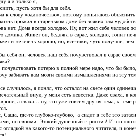
 я и только я,
ть, пусть хотя бы для себя.
слову «одиночество», поэтому попытаюсь объяснить 
 прожил в стареньком доме без всяких там «удобств», 
ова нет. Дома всегда холодно. Ну, вот жил себе человек 
мика. Живет он, бедняга в сарае, холодно, топит печк
жет и не очень хорошо, но, все-таки, чуть получше, чем 
бы себя он, человек наш себя почувствовал в сарае своем
яка?
увствовать потерю в полной мере надо, что бы было, 
забивать вам мозги своими измышлениями на эту тему, 
случилось, я понял, что остался на свете один одинешен
ечательный внук, у меня есть невестка. Даже сваха, в ко
ропе, а сваха… ну, это уже совсем другая тема, к теме р
ся.
а, где-то глубоко-глубоко, а сидит в тебе это затаен
ми, но своими. Этакий душевный стриптиз! И это плохо, 
 с оглядкой на какого-то потенциального читателя, и кон
ся!