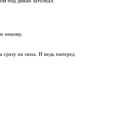
ом под диван затолкал.
е некому.
разу на окна. И ведь наперед