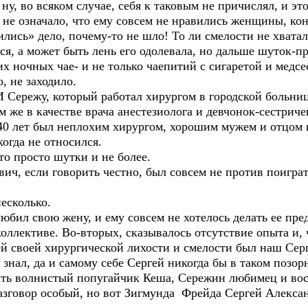
ну, во всяком случае, себя к таковым не причислял, и эт
ачало, что ему совсем не нравились женщины, конеч
ились» дело, почему-то не шло! То ли смелости не хвата
я, а может быть лень его одолевала, но дальше шуток-пр
х ночных чае- и не только чаепитий с сигаретой и медс
, не заходило.
жу, который работал хирургом в городской больнице
м же в качестве врача анестезиолога и девчонок-сестриче
 лет был неплохим хирургом, хорошим мужем и отцом и в
огда не относился.
росто шутки и не более.
ли говорить честно, был совсем не против поиграть
колько.
вою жену, и ему совсем не хотелось делать ее пред
оллективе. Во-вторых, сказывалось отсутствие опыта и, 
сей своей хирургической лихости и смелости был наш Сер
да и самому себе Сергей никогда бы в таком позорно
ать волнистый попугайчик Кеша, Сережин любимец и во
азговор особый, но вот Зигмунда Фрейда Сергей Алексан