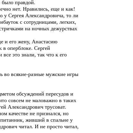
о было правдой.
но нет. Нравились, еще и как!
ло у Сергея Александровича, то ли
ибауток с сотрудницами, легких,
естричками на ночных дежурствах
 и его жену, Анастасию
к в оперблоке. Сергей
се это знали, так что к его
 во всякие-разные мужские игры
метом обсуждений пересудов и
что совсем не маловажно в таких
гей Александрович трусоват.
м качестве не признался, но
спитанник, живший в спальне у
дрович читал. И не просто читал,