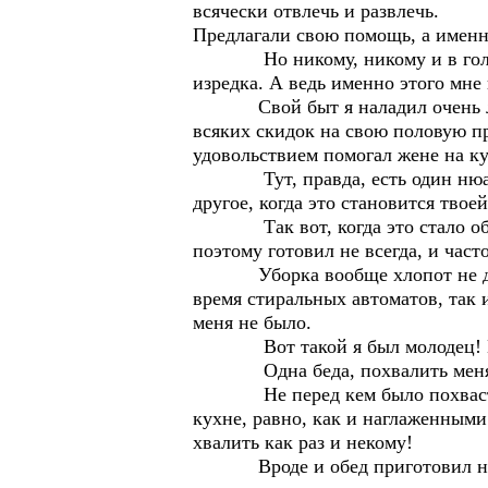
всячески отвлечь и развлечь.
Предлагали свою помощь, а именно 
Но никому, никому и в голову н
изредка. А ведь именно этого мне 
Свой быт я наладил очень легко
всяких скидок на свою половую пр
удовольствием помогал жене на ку
Тут, правда, есть один нюанс, п
другое, когда это становится тво
Так вот, когда это стало обяза
поэтому готовил не всегда, и част
Уборка вообще хлопот не доставл
время стиральных автоматов, так 
меня не было.
Вот такой я был молодец! Или
Одна беда, похвалить меня до
Не перед кем было похвастаться
кухне, равно, как и наглаженными
хвалить как раз и некому!
Вроде и обед приготовил не хуже