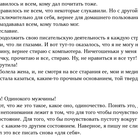
сь и всем, кому дал почитать тоже.
равилось не всем, что некоторые слукавили. Но с другой
сключительно для себя, вернее для домашнего пользован
ававал всем, кому только мог.
славие.
ить свою писательскую деятельность я каждую строчк
и, что ли глазами. И вот тут-то оказалось, что я не могу
ину, вернее стираю с компьютера. Ничегошеньки у меня
ку, прочитаю и все, стираю. Ну, не нравиться и все тут!
утила!
а жена, и, не смотря на все старания ее, мои и меди
 казаться, каким-то прочным основанием, той твердью
Одинокого мужчины!
 же это такое, какое оно, одиночество. Понять это, 
о непонимания лежит в том, что для того чтобы почувств
тояние. Для того, что бы почувствовать пустоту вокруг 
 с каким-то другим состоянием. Наверное, я пишу не сл
л это все писать снова «для себя».