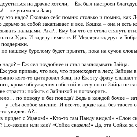
дсуетиться на драчке хотели, – Ёж был настроен благоду
 – не унимался Заяц.
то надо? Сколько себя помню столько и помню, как Ле
ерьмо за собой закапывает и все. Кошка – она и есть ко
ывать пальцами. Ага?.. Ему бы что со стола стянуть вти
 Удав. И задерут вместе. И Медведя задерут и Бобра з
 поддержки.
нашему бурелому будет прыгать, пока на сучок еловый
до? – Ёж сел поудобнее и стал разглядывать Зайца.
е привык, что все, что происходит в лесу, Зайцем во
оянно кого-то цитировал Заяц, но Ёж эту фразу слышал т
 кроме обсуждения событий в лесу он от Зайца не слы
ве страсти: побыть с Зайчихой и поговорить.
о… по поводу и без повода? Ведь в каждой бочке – зат
 – у тебя особое мнение. И все-то, вроде как, без твоего 
-то увидев. А?..
идет с Удавом!» «Кто-то там Панду видел!» «Слон ск
 По-заяцки или как? «Сойка сказала!» Да, эта Сойка за 