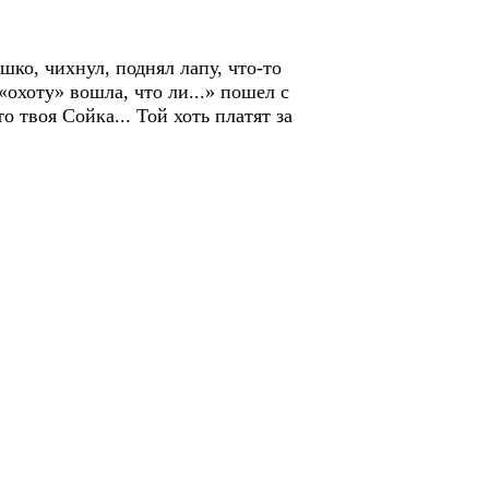
ко, чихнул, поднял лапу, что-то
«охоту» вошла, что ли...» пошел с
 твоя Сойка... Той хоть платят за