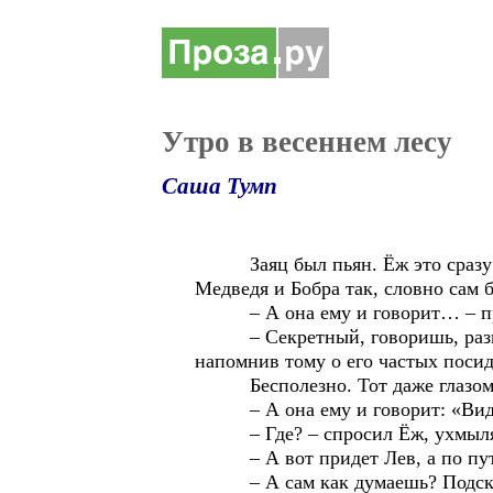
Утро в весеннем лесу
Саша Тумп
Заяц был пьян. Ёж это сразу пон
Медведя и Бобра так, словно сам 
– А она ему и говорит… – продо
– Секретный, говоришь, разгово
напомнив тому о его частых посид
Бесполезно. Тот даже глазом не 
– А она ему и говорит: «Видела
– Где? – спросил Ёж, ухмыляясь
– А вот придет Лев, а по пути з
– А сам как думаешь? Подскочит 