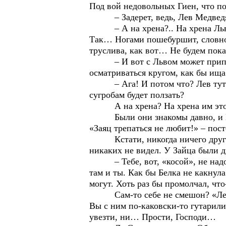
Под вой недовольных Гиен, что по
– Задерет, ведь, Лев Медведя!
– А на хрена?.. На хрена Льву э
Так… Ногами пошебуршит, словно д
труслива, как вот… Не будем показ
– И вот с Львом может приползти
осматриваться кругом, как бы ища
– Ага! И потом что? Лев тут по 
сугробам будет ползать?
А на хрена? На хрена им это на
Были они знакомы давно, и Ёж уж
«Заяц трепаться не любит!» – пост
Кстати, никогда ничего другого,
никаких не видел. У Зайца были д
– Тебе, вот, «косой», не надоел
там и ты. Как бы Белка не какнула
могут. Хоть раз бы промолчал, что
Сам-то себе не смешон? «Лев пр
Вы с ним по-каковски-то гутарили?
увезти, ни… Прости, Господи…