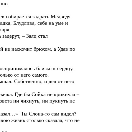
шно.
в собирается задрать Медведя.
шка. Блудлива, себе на уме и
харя.
адерут, – Заяц стал
 не наскочит брюхом, а Удав по
спринималось близко к сердцу.
олько от него самого.
шал. Собственно, и дел от него
ычка. Где бы Сойка не крикнула –
совета ни чихнуть, ни пукнуть не
азал…» Ты Слона-то сам видел?
свою жизнь столько сказала, что не