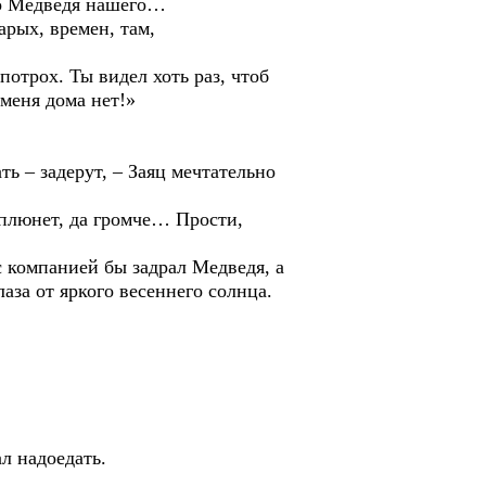
до Медведя нашего…
рых, времен, там,
трох. Ты видел хоть раз, чтоб
 меня дома нет!»
 – задерут, – Заяц мечтательно
плюнет, да громче… Прости,
компанией бы задрал Медведя, а
аза от яркого весеннего солнца.
л надоедать.