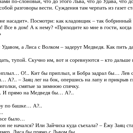
по-слоновьи, что до этого Льва, что до Удава, что 
 разговоры вести. Суждения там черпать из газет ста
асадит». Посмотри: как кладовщик – так бобринный по
м! Все в дом! А к нему? «Приходите ко мне в гости, когда
»
.
ом, а Лиса с Волком – задерут Медведя. Как пить дать
, тупой. Скучно им, вот и соревнуются – кто дальше 
л… О!.. Кит бы приплыл, и Бобра задрал бы… Лев с 
 А?.. – Заяц лег на бок, опершись на лапу и прикрыв гл
олки, смятые за зимнюю спячку.
И прямо на Медведя бы… А?..
 по башке… А?..
..
все было…
не начался? Или Зайчиха куда съехала? – Ёжу Заяц ста
ер, Лиса бы прямо с Львом бы…