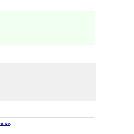
иске
.