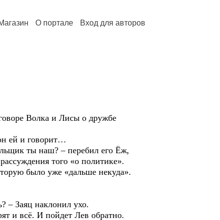
Магазин
О портале
Вход для авторов
говоре Волка и Лисы о дружбе
он ей и говорит…
ьщик ты наш? – перебил его Ёж,
 рассуждения того «о политике».
оторую было уже «дальше некуда».
? – Заяц наклонил ухо.
т и всё. И пойдет Лев обратно.