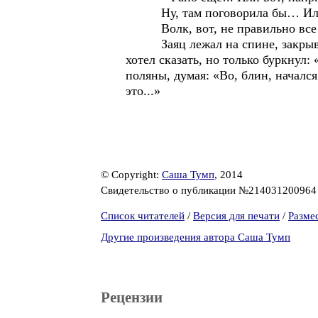
Ну, там поговорила бы… Ил
Волк, вот, не правильно все 
Заяц лежал на спине, закрыв гла
хотел сказать, но только буркнул:
поляны, думая: «Во, блин, началс
это...»
© Copyright:
Саша Тумп
, 2014
Свидетельство о публикации №21403120096
Список читателей
/
Версия для печати
/
Разме
Другие произведения автора Саша Тумп
Рецензии