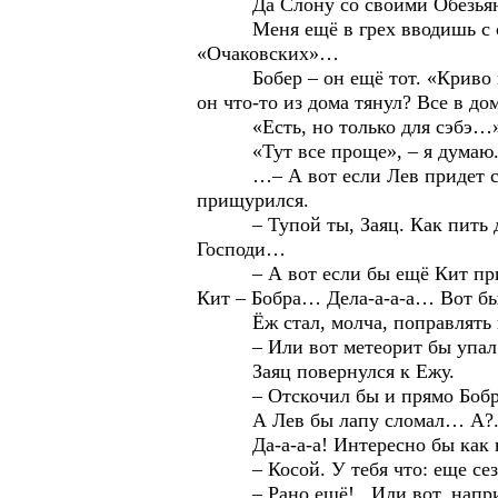
Да Слону со своими Обезьянами 
Меня ещё в грех вводишь с собой
«Очаковских»…
Бобер – он ещё тот. «Криво не н
он что-то из дома тянул? Все в до
«Есть, но только для сэбэ…
«Тут все проще», – я думаю
…– А вот если Лев придет с Удав
прищурился.
– Тупой ты, Заяц. Как пить дать
Господи…
– А вот если бы ещё Кит приплы
Кит – Бобра… Дела-а-а-а… Вот бы…
Ёж стал, молча, поправлять иг
– Или вот метеорит бы упал. 
Заяц повернулся к Ежу.
– Отскочил бы и прямо Бобру
А Лев бы лапу сломал… А?.
Да-а-а-а! Интересно бы как 
– Косой. У тебя что: еще сезон 
– Рано ещё!.. Или вот, наприм