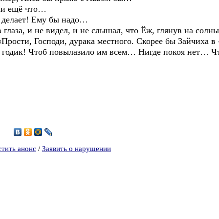
и ещё что…
делает! Ему бы надо…
за, и не видел, и не слышал, что Ёж, глянув на солныш
 «Прости, Господи, дурака местного. Скорее бы Зайчиха в 
я годик! Чтоб повылазило им всем… Нигде покоя нет… Что
4
стить анонс
/
Заявить о нарушении