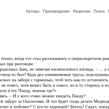
Авторы
Произведения
Рецензии
Поиск
ял, когда тот стал рассказывать о сверхсекретном раз
был при разговоре.
лжал Заяц, не замечая насмешливого взгляда, – … а 
р-то был? Куда дел алюминиевые трусы, подслушивал
елках на заборе с гармонью, чтоб хоть как-то остановить
повел, хотя может быть и повел, но в ту сторону, в к
 я эту Панду, знаешь где?»
. – И у кого «там» можно увидеть Панду?
айдет за Оцелотами. И что будет тогда делать Медведь
и побежит? С его-то задницей? Бегать? Сядут, покуря