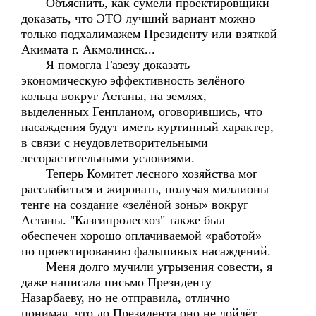
Объяснить, как сумели проектировщики
доказать, что ЭТО лучший вариант можно
только подхалимажем Президенту или взяткой
Акимата г. Акмолинск...
Я помогла Газезу доказать
экономическую эффективность зелёного
кольца вокруг Астаны, на землях,
выделенных Генпланом, оговорившись, что
насаждения будут иметь куртинный характер,
в связи с неудовлетворительными
лесорастительными условиями.
Теперь Комитет лесного хозяйства мог
расслабиться и жировать, получая миллионы
тенге на создание «зелёной зоны» вокруг
Астаны. "Казгипролесхоз" также был
обеспечен хорошо оплачиваемой «работой»
по проектированию фальшивых насаждений.
Меня долго мучили угрызения совести, я
даже написала письмо Президенту
Назарбаеву, но не отправила, отлично
понимая, что до Президента оно не дойдёт.