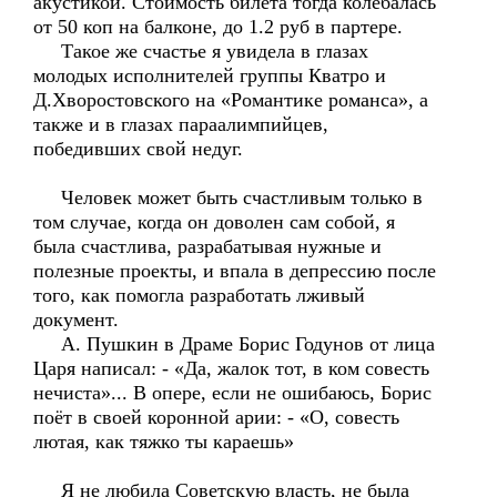
акустикой. Стоимость билета тогда колебалась
от 50 коп на балконе, до 1.2 руб в партере.
Такое же счастье я увидела в глазах
молодых исполнителей группы Кватро и
Д.Хворостовского на «Романтике романса», а
также и в глазах параалимпийцев,
победивших свой недуг.
Человек может быть счастливым только в
том случае, когда он доволен сам собой, я
была счастлива, разрабатывая нужные и
полезные проекты, и впала в депрессию после
того, как помогла разработать лживый
документ.
А. Пушкин в Драме Борис Годунов от лица
Царя написал: - «Да, жалок тот, в ком совесть
нечиста»... В опере, если не ошибаюсь, Борис
поёт в своей коронной арии: - «О, совесть
лютая, как тяжко ты караешь»
Я не любила Советскую власть, не была