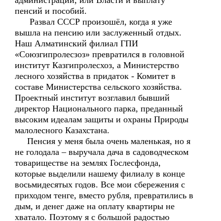
администрации, или Власти и выплату
пенсий и пособий.
Развал СССР произошёл, когда я уже
вышла на пенсию или заслуженный отдых.
Наш Алматинский филиал ГПИ
«Союзгипролесзоз» превратился в головной
институт Казгипролесхоз, а Министерство
лесного хозяйства в придаток - Комитет в
составе Министерства сельского хозяйства.
Проектный институт возглавил бывший
директор Национального парка, преданный
высоким идеалам защиты и охраны Природы
малолесного Казахстана.
Пенсия у меня была очень маленькая, но я
не голодала – выручала дача в садоводческом
товариществе на землях Гослесфонда,
которые выделили нашему филиалу в конце
восьмидесятых годов. Все мои сбережения с
приходом тенге, вместо рубля, превратились в
дым, и денег даже на оплату квартиры не
хватало. Поэтому я с большой радостью