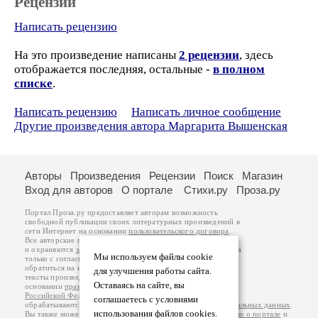
Рецензии
Написать рецензию
На это произведение написаны
2 рецензии
, здесь
отображается последняя, остальные -
в полном
списке
.
Написать рецензию
Написать личное сообщение
Другие произведения автора Маргарита Вышенская
Авторы
Произведения
Рецензии
Поиск
Магазин
Вход для авторов
О портале
Стихи.ру
Проза.ру
Портал Проза.ру предоставляет авторам возможность
свободной публикации своих литературных произведений в
сети Интернет на основании
пользовательского договора
.
Все авторские права на произведения принадлежат авторам
и охраняются
законом
. Перепечатка произведений возможна
Мы используем файлы cookie
только с согласия его автора, к которому вы можете
обратиться на его авторской странице. Ответственность за
для улучшения работы сайта.
тексты произведений авторы несут самостоятельно на
Оставаясь на сайте, вы
основании
правил публикации
и
законодательства
Российской Федерации
. Данные пользователей
соглашаетесь с условиями
обрабатываются на основании
Политики обработки персональных данных
.
использования файлов cookies.
Вы также можете посмотреть более подробную
информацию о портале
и