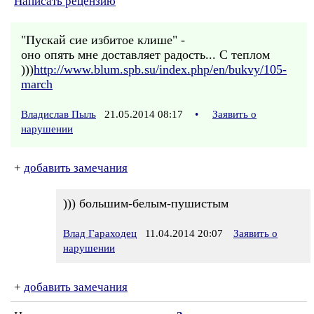
Написать рецензию
"Пускай сие избитое клише" -
оно опять мне доставляет радость... С теплом
)))
http://www.blum.spb.su/index.php/en/bukvy/105-
march
Владислав Пыль
21.05.2014 08:17
•
Заявить о
нарушении
+
добавить замечания
))) большим-белым-пушистым
Влад Гараходец
11.04.2014 20:07
Заявить о
нарушении
+
добавить замечания