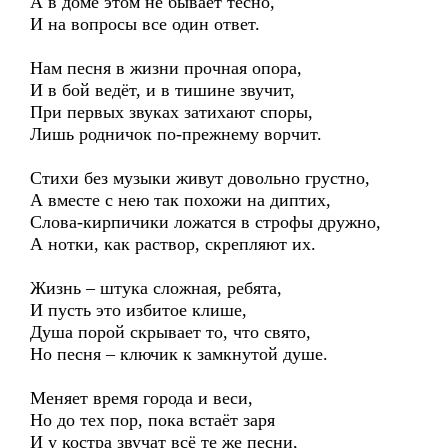
А в доме этом не бывает тесно,
И на вопросы все один ответ.
Нам песня в жизни прочная опора,
И в бой ведёт, и в тишине звучит,
При первых звуках затихают споры,
Лишь родничок по-прежнему ворчит.
Стихи без музыки живут довольно грустно,
А вместе с нею так похожи на диптих,
Слова-кирпичики ложатся в строфы дружно,
А нотки, как раствор, скрепляют их.
Жизнь – штука сложная, ребята,
И пусть это избитое клише,
Душа порой скрывает то, что свято,
Но песня – ключик к замкнутой душе.
Меняет время города и веси,
Но до тех пор, пока встаёт заря
И у костра звучат всё те же песни,