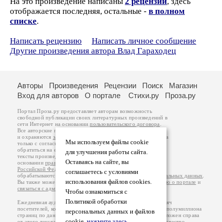
На это произведение написаны
2 рецензии
, здесь
отображается последняя, остальные -
в полном
списке
.
Написать рецензию
Написать личное сообщение
Другие произведения автора Влад Гараходец
Авторы
Произведения
Рецензии
Поиск
Магазин
Вход для авторов
О портале
Стихи.ру
Проза.ру
Портал Проза.ру предоставляет авторам возможность
свободной публикации своих литературных произведений в
сети Интернет на основании
пользовательского договора
.
Все авторские права на произведения принадлежат авторам
и охраняются
законом
. Перепечатка произведений возможна
Мы используем файлы cookie
только с согласия его автора, к которому вы можете
обратиться на его авторской странице. Ответственность за
для улучшения работы сайта.
тексты произведений авторы несут самостоятельно на
Оставаясь на сайте, вы
основании
правил публикации
и
законодательства
Российской Федерации
. Данные пользователей
соглашаетесь с условиями
обрабатываются на основании
Политики обработки персональных данных
.
использования файлов cookies.
Вы также можете посмотреть более подробную
информацию о портале
и
связаться с администрацией
.
Чтобы ознакомиться с
Политикой обработки
Ежедневная аудитория портала Проза.ру – порядка 100 тысяч
посетителей, которые в общей сумме просматривают более полумиллиона
персональных данных и файлов
страниц по данным счетчика посещаемости, который расположен справа
cookie,
нажмите здесь
.
от этого текста. В каждой графе указано по две цифры: количество