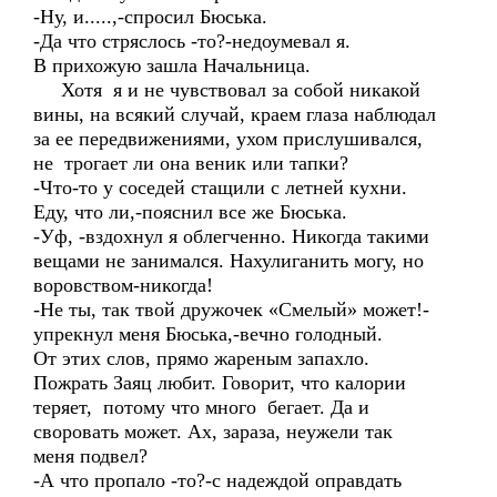
-Ну, и.....,-спросил Бюська.
-Да что стряслось -то?-недоумевал я.
В прихожую зашла Начальница.
Хотя я и не чувствовал за собой никакой
вины, на всякий случай, краем глаза наблюдал
за ее передвижениями, ухом прислушивался,
не трогает ли она веник или тапки?
-Что-то у соседей стащили с летней кухни.
Еду, что ли,-пояснил все же Бюська.
-Уф, -вздохнул я облегченно. Никогда такими
вещами не занимался. Нахулиганить могу, но
воровством-никогда!
-Не ты, так твой дружочек «Смелый» может!-
упрекнул меня Бюська,-вечно голодный.
От этих слов, прямо жареным запахло.
Пожрать Заяц любит. Говорит, что калории
теряет, потому что много бегает. Да и
своровать может. Ах, зараза, неужели так
меня подвел?
-А что пропало -то?-с надеждой оправдать