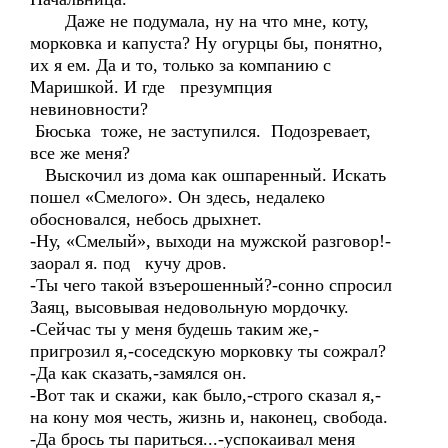
Даже не подумала, ну на что мне, коту,
морковка и капуста? Ну огурцы бы, понятно,
их я ем. Да и то, только за компанию с
Маришкой. И где презумпция
невиновности?
Бюська тоже, не заступился. Подозревает,
все же меня?
Выскочил из дома как ошпаренный. Искать
пошел «Смелого». Он здесь, недалеко
обосновался, небось дрыхнет.
-Ну, «Смелый», выходи на мужской разговор!-
заорал я. под кучу дров.
-Ты чего такой взъерошенный?-сонно спросил
Заяц, высовывая недовольную мордочку.
-Сейчас ты у меня будешь таким же,-
пригрозил я,-соседскую морковку ты сожрал?
-Да как сказать,-замялся он.
-Вот так и скажи, как было,-строго сказал я,-
на кону моя честь, жизнь и, наконец, свобода.
-Да брось ты париться...-успокаивал меня