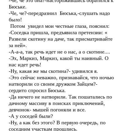
-Че, че это она?-насторожившись обратился к
Бюське.
-Че, че?-передразнил Бюська,-слушать надо
было!
Потом увидел мои честные глаза, пояснил:
-Соседка пришла, предъявила претензии: «
Развели скотину на даче, так присматривайте
за ней».
-А-а-а, так речь идет не о нас, а о скотине....
-Эх, Маркиз, Маркиз, какой ты наивный. О
нас идет речь!
-Ну, какая же мы скотина?- удивился я.
-Это сейчас неважно, признавайся, что ночью
натворили со своим дружком Зайцем?-
сердито спросил Бюська.
-Да ничего не натворили. Так пошатались по
дачному массиву в поисках приключений,
девчонок- мышей погоняли и все.
-А у соседей были?
-Ну, а как без этого? В первую очередь, по
соседним участкам прошлись.