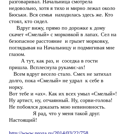
разговаривал. Начальница смотрела
недовольно, хотя я тихо и мирно лежал около
Бюськи. Вся семья находилась здесь же. Кто
стоял, кто сидел.
Вдруг вижу, прямо по дорожке к дому
скачет «Смелый» с морковкой в лапах. Сел на
безопасное расстояние и грызет морковку,
поглядывая на Начальницу и подмигивая мне
глазом.
А тут, как раз, и соседка в гости
пришла. Всплеснула руками:-ах!
Всем вдруг весело стало. Смех не затихал
долго, пока «Смелый» не удрал к себе в
норку.
Вот тебе и «ах». Как их всех умыл «Смелый»!
Ну артист, ну, отчаянный. Ну, сорви-голова!
Не побоялся доказать мою невиновность.
Я рад, что у меня такой друг.
Настоящий!
http://www.proza.ru/2014/03/22/758