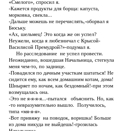
«Смелого», спросил я.
-Кажется продукты для борща: капуста,
морковка, свекла...
-Дальше можешь не перечислять,-оборвал я
Бюську.
«Ах, шельмец! Это когда же он успел?
Неужели, когда я любезничал с Крысой-
Василисой Премудрой?»-подумал я.
Но расследование не успел провести.
Неожиданно, вошедшая Начальница, стегнула
меня чем-то, по заднице.
-Повадился по дачным участкам шататься! Не
сидится ему, как всем домашним котам, дома!
Шныряет по ночам, как бездомный!-при этом
возмущалась она.
-Это не я-я-я-я...-пытался объяснить. Но, как
-то невразумительно вышло. Получилось,
типа «мя-я-я».
-Вот привяжу на поводок, воришка! Больше
из дома никуда не выйдешь!-грозилась
Начальница.