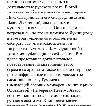
полно познакомиться с жизнью и
деятельностью русского поэта. В этой
увлекательной книге два основных героя -
Николай Гумилев и его биограф, писатель
Павел Лукницкий, два цельных и
мужественных человека. Они никогда не
встречались, но это не помешало Лукницкому
в 20-е годы увлеченно и обстоятельно
собирать все, что касалось жизни и
творчества Гумилева. П. Н. Лукницкий не
дожил до публикации своей работы. Его
вдова представила документальное
повествование по материалам этого
огромного архива, а также недавно открытые
и расшифрованные их сыном документы
следствия по делу Гумилева.
Следующий сборник мемуаров - книга Ирины
Одоевцевой «На берегах Невы» . Автор
воспоминаний - поэт и свидетель заката
русского акмеизма. Книга охватывает
примерно 3 года (с ноября 1918) и посвящена