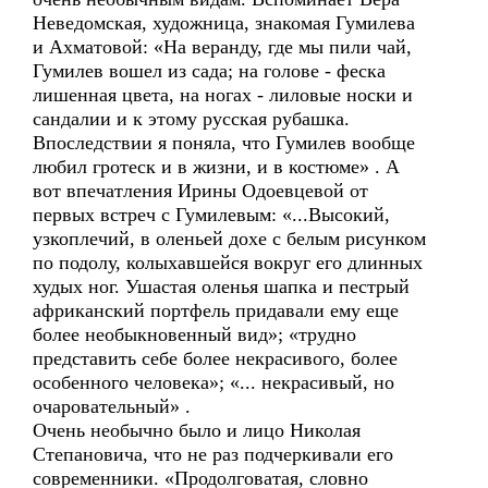
Неведомская, художница, знакомая Гумилева
и Ахматовой: «На веранду, где мы пили чай,
Гумилев вошел из сада; на голове - феска
лишенная цвета, на ногах - лиловые носки и
сандалии и к этому русская рубашка.
Впоследствии я поняла, что Гумилев вообще
любил гротеск и в жизни, и в костюме» . А
вот впечатления Ирины Одоевцевой от
первых встреч с Гумилевым: «...Высокий,
узкоплечий, в оленьей дохе с белым рисунком
по подолу, колыхавшейся вокруг его длинных
худых ног. Ушастая оленья шапка и пестрый
африканский портфель придавали ему еще
более необыкновенный вид»; «трудно
представить себе более некрасивого, более
особенного человека»; «... некрасивый, но
очаровательный» .
Очень необычно было и лицо Николая
Степановича, что не раз подчеркивали его
современники. «Продолговатая, словно