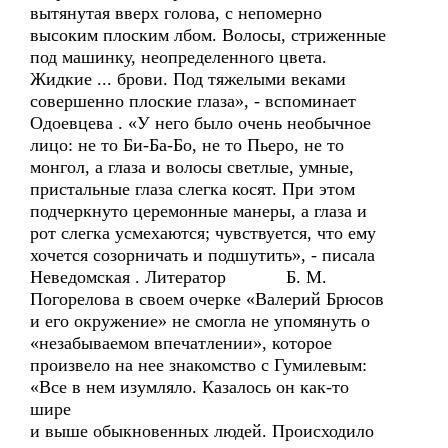
вытянутая вверх голова, с непомерно
высоким плоским лбом. Волосы, стриженные
под машинку, неопределенного цвета.
Жидкие ... брови. Под тяжелыми веками
совершенно плоские глаза», - вспоминает
Одоевцева . «У него было очень необычное
лицо: не то Би-Ба-Бо, не то Пьеро, не то
монгол, а глаза и волосы светлые, умные,
пристальные глаза слегка косят. При этом
подчеркнуто церемонные манеры, а глаза и
рот слегка усмехаются; чувствуется, что ему
хочется созорничать и подшутить», - писала
Неведомская . Литератор Б. М.
Погорелова в своем очерке «Валерий Брюсов
и его окружение» не смогла не упомянуть о
«незабываемом впечатлении», которое
произвело на нее знакомство с Гумилевым:
«Все в нем изумляло. Казалось он как-то
шире
и выше обыкновенных людей. Происходило