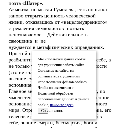
поэта «Шатер».
Акмеизм, по мысли Гумилева, есть попытка
заново открыть ценность человеческой
жизни, отказавшись от «нецеломудренного»
стремления символистов познать
непознаваемое. Действительность
самоценна и не
нуждается в метафизических оправданиях.
Простой предметный мир должен быть
реабилитирован, он значителен сам по себе, а
Мы используем файлы cookie
для улучшения работы сайта.
не только тем, что являет высшие сущности
Оставаясь на сайте, вы
(это не значит, что акмеисты отрицали
соглашаетесь с условиями
высшие сущности, просто-напросто их
использования файлов cookies.
вспоминание всуе предосудительно).
Чтобы ознакомиться с
Главное значение в поэзии приобретает, по
Политикой обработки
мысли теоретиков акмеизма, художественное
персональных данных и файлов
основание многообразного и яркого земного
cookie,
нажмите здесь
.
мира. Отразить внутренний мир человека, его
Соглашаюсь
телесные радости, отсутствие сомнений в
себе, знание смерти, бессмертия, Бога и