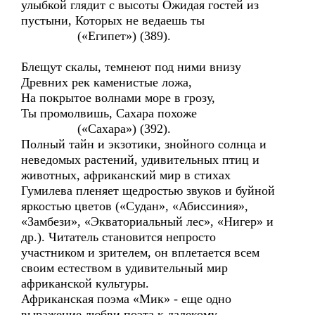
улыбкой глядит с высоты Ожидая гостей из
пустыни, Которых не ведаешь ты
(«Египет») (389).
Блещут скалы, темнеют под ними внизу
Древних рек каменистые ложа,
На покрытое волнами море в грозу,
Ты промолвишь, Сахара похоже
(«Сахара») (392).
Полный тайн и экзотики, знойного солнца и
неведомых растений, удивительных птиц и
животных, африканский мир в стихах
Гумилева пленяет щедростью звуков и буйной
яркостью цветов («Судан», «Абиссиния»,
«Замбези», «Экваториальный лес», «Нигер» и
др.). Читатель становится непросто
участником и зрителем, он вплетается всем
своим естеством в удивительный мир
африканской культуры.
Африканская поэма «Мик» - еще одно
выражение любви поэта к далекому