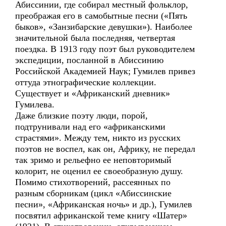
Абиссинии, где собирал местный фольклор,
преображая его в самобытные песни («Пять
быков», «Занзибарские девушки»). Наиболее
значительной была последняя, четвертая
поездка. В 1913 году поэт был руководителем
экспедиции, посланной в Абиссинию
Российской Академией Наук; Гумилев привез
оттуда этнографические коллекции.
Существует и «Африканский дневник»
Гумилева.
Даже близкие поэту люди, порой,
подтрунивали над его «африканскими
страстями». Между тем, никто из русских
поэтов не воспел, как он, Африку, не передал
так зримо и рельефно ее неповторимый
колорит, не оценил ее своеобразную душу.
Помимо стихотворений, рассеянных по
разным сборникам (цикл «Абиссинские
песни», «Африканская ночь» и др.), Гумилев
посвятил африканской теме книгу «Шатер»