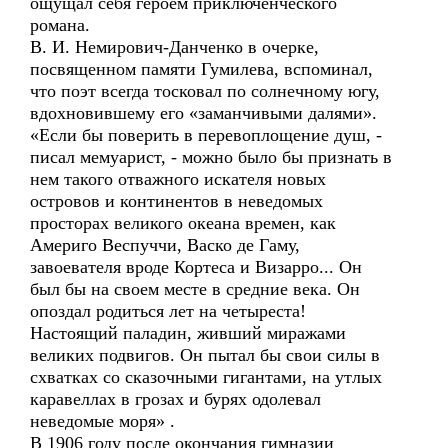
ощущал себя героем приключенческого
романа.
В. И. Немирович-Данченко в очерке,
посвященном памяти Гумилева, вспоминал,
что поэт всегда тосковал по солнечному югу,
вдохновившему его «заманчивыми далями».
«Если бы поверить в перевоплощение душ, -
писал мемуарист, - можно было бы признать в
нем такого отважного искателя новых
островов и континентов в неведомых
просторах великого океана времен, как
Америго Веспуччи, Васко де Гаму,
завоевателя вроде Кортеса и Визарро... Он
был бы на своем месте в средние века. Он
опоздал родиться лет на четыреста!
Настоящий паладин, живший миражами
великих подвигов. Он пытал бы свои силы в
схватках со сказочными гигантами, на утлых
каравеллах в грозах и бурях одолевал
неведомые моря» .
В 1906 году после окончания гимназии