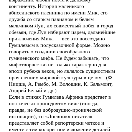
континенту. История маленького
абиссинского пленника по имени Мик, его
дружба со старым павианом и белым
мальчиком Луи, их совместный побег в город
обезьян, где Луи избирают царем, дальнейшие
приключения Мика — все это воссоздано
Гумилевым в полусказочной форме. Можно
говорить о создании своеобразного
гумилевского мифа. Не будем забывать, что
мифотворчество не только характерно для
эпохи рубежа веков, но являлось сущностным
проявлением мировой культуры в целом (Ф.
Ницше, А. Рембо, М. Волошин, К. Бальмонт,
Андрей Белый и др.)
Если в стихах Гумилева Африка предстает в
поэтически приподнятом виде (иногда,
правда, не без добродушно-иронической
интонации), то «Дневник» писателя
представляет собой репортерски четкое и
вместе с тем колоритное изложение деталей