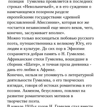
позиция Гумилева проявляется в последних
строках «Невольничьей», и в его суждении о
намечающемся позорном разделе
европейскими государствами «древней
прославленной Абиссинии», которая все же
«остается независимой еще много веков, чего,
конечно, заслуживает вполне».
Можно только восхищаться любовью русского
поэта, путешественника к великому Югу, его
людям и культуре. До сих пор в Эфиопии
сохраняется добрая память о Н. Гумилеве.
Африканские стихи Гумилева, вошедшие в
сборник «Шатер», и точная проза дневника -
дань его любви к Африке.
Конечно, нельзя не упомянуть о литературной
деятельности Гумилева, о его творческих
взглядах, говоря об истоках романтизма в его
поэзии. Акмеизм, безусловно, повлиял на
развитие романтических мотивов в
творчестве поэта.
В начале 1910-х годов Н. Гумилев стал вместе