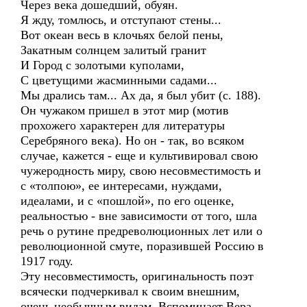
Через века дошедший, обуян.
Я жду, томлюсь, и отступают стены...
Вот океан весь в клочьях белой пены,
Закатным солнцем залитый гранит
И Город с золотыми куполами,
С цветущими жасминными садами...
Мы дрались там... Ах да, я был убит (с. 188).
Он чужаком пришел в этот мир (мотив
прохожего характерен для литературы
Серебряного века). Но он - так, во всяком
случае, кажется - еще и культивировал свою
чужеродность миру, свою несовместимость и
с «толпою», ее интересами, нуждами,
идеалами, и с «пошлой», по его оценке,
реальностью - вне зависимости от того, шла
речь о рутине предреволюционных лет или о
революционной смуте, поразившей Россию в
1917 году.
Эту несовместимость, оригинальность поэт
всячески подчеркивал к своим внешним,
очень необычным видам. Вспоминает Вера