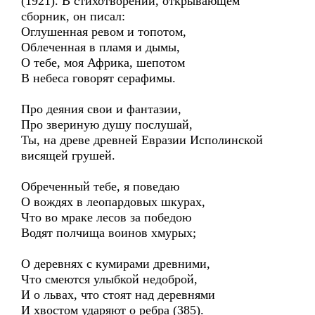
(1921). В стихотворении, открывающем
сборник, он писал:
Оглушенная ревом и топотом,
Облеченная в пламя и дымы,
О тебе, моя Африка, шепотом
В небеса говорят серафимы.
Про деяния свои и фантазии,
Про звериную душу послушай,
Ты, на древе древней Евразии Исполинской
висящей грушей.
Обреченный тебе, я поведаю
О вождях в леопардовых шкурах,
Что во мраке лесов за победою
Водят полчища воинов хмурых;
О деревнях с кумирами древними,
Что смеются улыбкой недоброй,
И о львах, что стоят над деревнями
И хвостом ударяют о ребра (385).