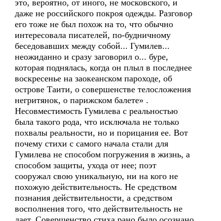
это, вероятно, от иного, не московского, и
даже не российского покроя одежды. Разговор
его тоже не был похож на то, что обычно
интересовала писателей, по-будничному
беседовавших между собой... Гумилев...
неожиданно и сразу заговорил о... буре,
которая поднялась, когда он плыл в последнее
воскресенье на заокеанском пароходе, об
острове Таити, о совершенстве телосложения
негритянок, о парижском балете» .
Несовместимость Гумилева с реальностью
была такого рода, что исключала не только
похвалы реальности, но и порицания ее. Вот
почему стихи с самого начала стали для
Гумилева не способом погружения в жизнь, а
способом защиты, ухода от нее; поэт
сооружал свою уникальную, ни на кого не
похожую действительность. Не средством
познания действительности, а средством
восполнения того, что действительность не
дает. Совершенство стиха рано было осознано