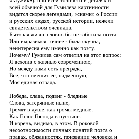
«Мужик»), при всей точности в деталях и
всей обычной для Гумилева картинности
видятся скорее легендами, «снами» о России
и русских людях, русской истории, нежели
свидетельством очевидца.
Бытовая жизнь словно бы не заботила поэта.
Или выразимся точнее - была скучна,
неинтересна ему именно как поэту.
Почему? Гумилев сам ответил на этот вопрос:
Я вежлив с жизнью современною,
Но между нами есть преграда,
Все, что смешит ее, надменную,
Моя единая отрада.
Победа, слава, подвиг - бледные
Слова, затерянные ныне,
Гремят в душе, как громы медные,
Как Голос Господа в пустыне.
И корень, видимо, в этом. В роковой
несоотносимости личных понятий поэта о
правах, обязанностях, призвании человека и