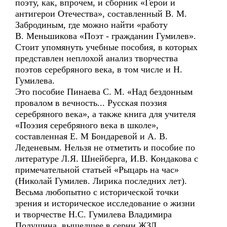
поэту, как, впрочем, и сборник «Герои и
антигерои Отечества», составленный В. М.
Забродиным, где можно найти «работу
В. Меньшикова «Поэт - гражданин Гумилев».
Стоит упомянуть учебные пособия, в которых
представлен неплохой анализ творчества
поэтов серебряного века, в том числе и Н.
Гумилева.
Это пособие Пинаева С. М. «Над бездонным
провалом в вечность... Русская поэзия
серебряного века», а также книга для учителя
«Поэзия серебряного века в школе»,
составленная Е. М Бондаревой и А. В.
Леденевым. Нельзя не отметить и пособие по
литературе Л.Я. Шнейберга, И.В. Кондакова с
примечательной статьей «Рыцарь на час»
(Николай Гумилев. Лирика последних лет).
Весьма любопытно с исторической точки
зрения и историческое исследование о жизни
и творчестве Н.С. Гумилева Владимира
Полушина, вышедшее в серии ЖЗЛ.