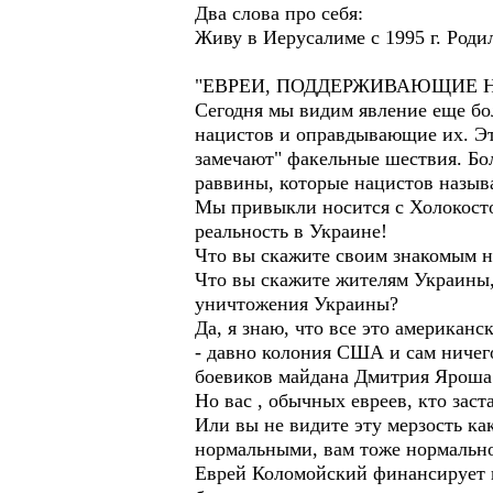
Два слова про себя:
Живу в Иерусалиме с 1995 г. Род
"ЕВРЕИ, ПОДДЕРЖИВАЮЩИЕ Н
Сегодня мы видим явление еще бо
нацистов и оправдывающие их. Эт
замечают" факельные шествия. Бол
раввины, которые нацистов называ
Мы привыкли носится с Холокостом
реальность в Украине!
Что вы скажите своим знакомым н
Что вы скажите жителям Украины, 
уничтожения Украины?
Да, я знаю, что все это американ
- давно колония США и сам ничег
боевиков майдана Дмитрия Яроша 
Но вас , обычных евреев, кто заст
Или вы не видите эту мерзость к
нормальными, вам тоже нормальн
Еврей Коломойский финансирует 