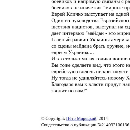
боевиков и напрямую связаны с р
боевиков не иначе как "мирные п
Еврей Кличко выступает на одной
Один из руководства Евразийског
шествия нацистов, выступал на с
дает интервью "майдан - это мирн
Главный раввин Украины американ
со сцены майдана брать оружие, н
евреям Украины....
И это только малая толика вопию
Вы тоже сделаете вид, что этого н
еврейскую сволочь не критикуете 
Ну тогда не удивляйтесь новому Х
Благодаря вам к власти придут на
звонит по вам!"
© Copyright:
Пётр Мирецкий
, 2014
Свидетельство о публикации №21403210013