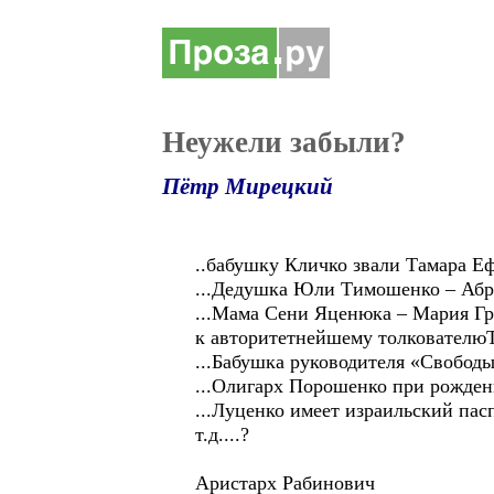
Неужели забыли?
Пётр Мирецкий
..бабушку Кличко звали Тамара Е
...Дедушка Юли Тимошенко – Абр
...Мама Сени Яценюка – Мария Гр
к авторитетнейшему толкователюТ
...Бабушка руководителя «Свобо
...Олигарх Порошенко при рожден
...Луценко имеет израильский пас
т.д....?
Аристарх Рабинович