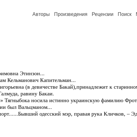
Авторы
Произведения
Рецензии
Поиск
фимовна Этинзон...
ам Кельманович Капительман...
игорьевна (в девичестве Бакай),принадлежит к старинно
алмуда, равину Бакаи.
ды» Тягныбока носила истинно украинскую фамилию Фрот
ии был Вальцманом...
порт......Бывший одесский мэр, правая рука Кличков, – Э