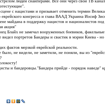
астрелом людей снайперами. Все они через свои ТВ кан
ротестующие".
 сцене с нацистами и призывает отменить термин Велика
о еврейского конгресса и глава ВААД Украина Иосиф Зис
цене майдана в поддержку нацистов и националистов под
ая акция"
ец Блайх не замечал вооруженных боевиков, факельные
е видел портретов Бандеры и свастик в мэрии Киева - но
щих фактов мерзкой еврейской реальности.
е было, не видели, не заметили, не поняли, вы из "евре
?
олокосту!
цисты и бандеровцы."Бандера прийде - порядок наведе" к
6