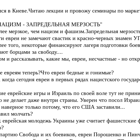
ился в Киеве.Читаю лекции и провожу семинары по марке
АЦИЗМ - ЗАПРЕДЕЛЬНАЯ МЕРЗОСТЬ"
лее мерзкое, чем нацизм и фашизм.Запредельная мерзост
и евреи не замечают свастик и красно-черных знамен У
ее того, некоторые финансируют лагеря подготовки боев
ют борцами за свободу....
 и рассказывать, какие мы, евреи, несчастные - но откр
е евреям теперь?Что евреи бедные и гонимые?
когда сегодня евреи в первых рядах нацистского государ
ские еврейские игры и Израиль по своей воле тут не прин
о не делает даже внутри страны. Уверен что посол Изра
наверное только потому, что его США заставили...
авил молчать?
ак еврейская молодежь Украины уже считает фашистские
о?
партию Свобода и их боевиков, евреи Порошенко и Пин