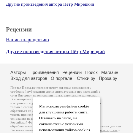
Другие произведения автора Пётр Мирецкий
Рецензии
Написать рецензию
Другие произведения автора Пётр Мирецкий
Авторы
Произведения
Рецензии
Поиск
Магазин
Вход для авторов
О портале
Стихи.ру
Проза.ру
Портал Проза.ру предоставляет авторам возможность
свободной публикации своих литературных произведений в
сети Интернет на основании
пользовательского договора
.
Все авторские права на произведения принадлежат авторам
и охраняются
законом
. Перепечатка произведений возможна
Мы используем файлы cookie
только с согласия его автора, к которому вы можете
обратиться на его авторской странице. Ответственность за
для улучшения работы сайта.
тексты произведений авторы несут самостоятельно на
Оставаясь на сайте, вы
основании
правил публикации
и
законодательства
Российской Федерации
. Данные пользователей
соглашаетесь с условиями
обрабатываются на основании
Политики обработки персональных данных
.
использования файлов cookies.
Вы также можете посмотреть более подробную
информацию о портале
и