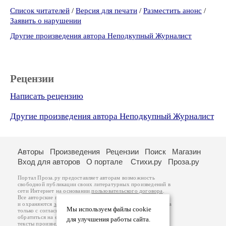
Список читателей
/
Версия для печати
/
Разместить анонс
/
Заявить о нарушении
Другие произведения автора Неподкупный Журналист
Рецензии
Написать рецензию
Другие произведения автора Неподкупный Журналист
Авторы
Произведения
Рецензии
Поиск
Магазин
Вход для авторов
О портале
Стихи.ру
Проза.ру
Портал Проза.ру предоставляет авторам возможность
свободной публикации своих литературных произведений в
сети Интернет на основании
пользовательского договора
.
Все авторские права на произведения принадлежат авторам
и охраняются
законом
. Перепечатка произведений возможна
Мы используем файлы cookie
только с согласия его автора, к которому вы можете
обратиться на его авторской странице. Ответственность за
для улучшения работы сайта.
тексты произведений авторы несут самостоятельно на