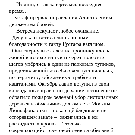
– Извини, я так завертелась последнее
время…
Густаф прервал оправдания Алисы лёгким
движением бровей.
– Встреча искупает любое ожидание.
Девушка ответила лишь полным
благодарности к такту Густафа взглядом.
Они свернули с аллеи на тропинку вдоль
живой изгороди из туи и через полсотни
шагов упёрлись в один из парковых тупиков,
представлявший из себя овальную площадь,
по периметру обсаженную грабами и
каштанами. Октябрь давно вступил в свои
календарные права, но дыхание осени ещё не
обратило пожаром зелёный убор листопадных
деревьев в обманчиво долгом лете Москвы.
Лишь фонарики – пока ещё бледные в не
отгоревшем закате – зажигались в их
раскидистых кронах. И только
сокращающийся световой день да обильный