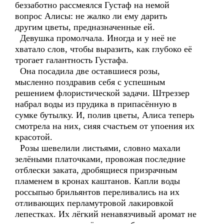
беззаботно рассмеялся Густаф на немой
вопрос Алисы: не жалко ли ему дарить
другим цветы, предназначенные ей.
Девушка промолчала. Иногда и у неё не
хватало слов, чтобы выразить, как глубоко её
трогает галантность Густафа.
Она посадила две оставшиеся розы,
мысленно поздравив себя с успешным
решением флористической задачи. Штреззер
набрал воды из прудика в припасённую в
сумке бутылку. И, полив цветы, Алиса теперь
смотрела на них, сияя счастьем от упоения их
красотой.
Розы шевелили листьями, словно махали
зелёными платочками, провожая последние
отблески заката, дробящиеся призрачным
пламенем в кронах каштанов. Капли воды
россыпью брильянтов переливались на их
отливающих перламутровой лакировкой
лепестках. Их лёгкий ненавязчивый аромат не