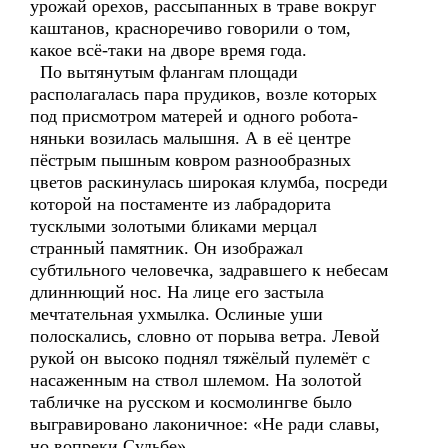
урожай орехов, рассыпанных в траве вокруг
каштанов, красноречиво говорили о том,
какое всё-таки на дворе время года.
По вытянутым флангам площади
располагалась пара прудиков, возле которых
под присмотром матерей и одного робота-
няньки возилась малышня. А в её центре
пёстрым пышным ковром разнообразных
цветов раскинулась широкая клумба, посреди
которой на постаменте из лабрадорита
тусклыми золотыми бликами мерцал
странный памятник. Он изображал
субтильного человечка, задравшего к небесам
длиннющий нос. На лице его застыла
мечтательная ухмылка. Ослиные уши
полоскались, словно от порыва ветра. Левой
рукой он высоко поднял тяжёлый пулемёт с
насаженным на ствол шлемом. На золотой
табличке на русском и космолингве было
выгравировано лаконичное: «Не ради славы,
но вопреки Судьбе».