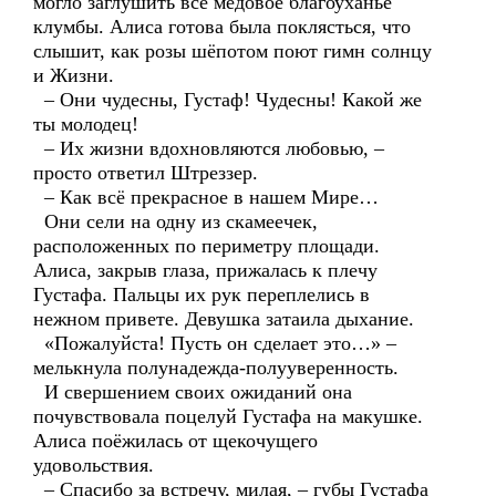
могло заглушить всё медовое благоуханье
клумбы. Алиса готова была поклясться, что
слышит, как розы шёпотом поют гимн солнцу
и Жизни.
– Они чудесны, Густаф! Чудесны! Какой же
ты молодец!
– Их жизни вдохновляются любовью, –
просто ответил Штреззер.
– Как всё прекрасное в нашем Мире…
Они сели на одну из скамеечек,
расположенных по периметру площади.
Алиса, закрыв глаза, прижалась к плечу
Густафа. Пальцы их рук переплелись в
нежном привете. Девушка затаила дыхание.
«Пожалуйста! Пусть он сделает это…» –
мелькнула полунадежда-полууверенность.
И свершением своих ожиданий она
почувствовала поцелуй Густафа на макушке.
Алиса поёжилась от щекочущего
удовольствия.
– Спасибо за встречу, милая, – губы Густафа