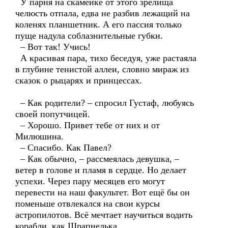
У парня на скамейке от этого зрелища
челюсть отпала, едва не разбив лежащий на
коленях планшетник. А его пассия только
пуще надула соблазнительные губки.
– Вот так! Учись!
А красивая пара, тихо беседуя, уже растаяла
в глубине тенистой аллеи, словно мираж из
сказок о рыцарях и принцессах.
– Как родители? – спросил Густаф, любуясь
своей попутчицей.
– Хорошо. Привет тебе от них и от
Милюшина.
– Спасибо. Как Павел?
– Как обычно, – рассмеялась девушка, –
ветер в голове и пламя в сердце. Но делает
успехи. Через пару месяцев его могут
перевести на наш факультет. Вот ещё бы он
поменьше отвлекался на свои курсы
астропилотов. Всё мечтает научиться водить
корабли, как Шрапнелька.