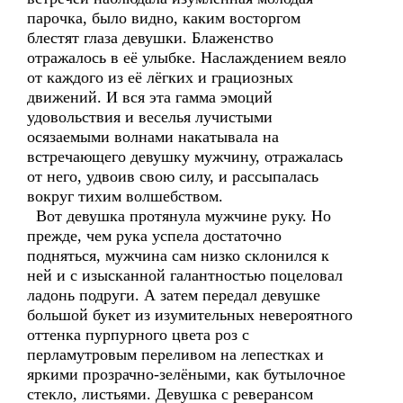
парочка, было видно, каким восторгом
блестят глаза девушки. Блаженство
отражалось в её улыбке. Наслаждением веяло
от каждого из её лёгких и грациозных
движений. И вся эта гамма эмоций
удовольствия и веселья лучистыми
осязаемыми волнами накатывала на
встречающего девушку мужчину, отражалась
от него, удвоив свою силу, и рассыпалась
вокруг тихим волшебством.
Вот девушка протянула мужчине руку. Но
прежде, чем рука успела достаточно
подняться, мужчина сам низко склонился к
ней и с изысканной галантностью поцеловал
ладонь подруги. А затем передал девушке
большой букет из изумительных невероятного
оттенка пурпурного цвета роз с
перламутровым переливом на лепестках и
яркими прозрачно-зелёными, как бутылочное
стекло, листьями. Девушка с реверансом