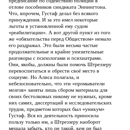
предписание по содействию полиции в
отлове пособников синдиката Эннингтона.
Что, впрочем, Густаф делал без всякого
принуждения. И за это имел некоторые
льготы в установленной ему судом
«реабилитации». А вот другой пункт из того
же «обязательства перед Обществом» немало
его раздражал. Это были весьма частые
продолжительные и крайне унизительные
разговоры с психологами и психиатрами.
Они, якобы, должны были помочь Штреззеру
перевоспитаться и обрести своё место в
социуме. Но Алиса полагала, и
небезосновательно, что эти «промыватели
мозгов» заняты лишь сбором материала для
своих бестолковых никому не нужных, кроме
них самих, диссертаций и исследовательских
трудов, предметом которых был «уникум»
Густаф. Вся их деятельность приносила
пользу только им, а Штреззеру наоборот
мешала забыть, кто он такой, кем он был