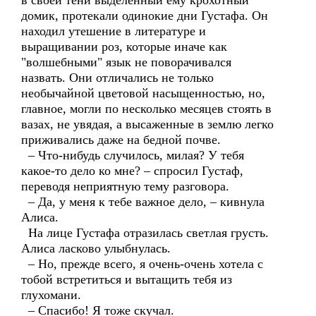
в своей тени выделенный ему крохотный
домик, протекали одинокие дни Густафа. Он
находил утешение в литературе и
выращивании роз, которые иначе как
"волшебными" язык не поворачивался
назвать. Они отличались не только
необычайной цветовой насыщенностью, но,
главное, могли по несколько месяцев стоять в
вазах, не увядая, а высаженные в землю легко
приживались даже на бедной почве.
– Что-нибудь случилось, милая? У тебя
какое-то дело ко мне? – спросил Густаф,
переводя неприятную тему разговора.
– Да, у меня к тебе важное дело, – кивнула
Алиса.
На лице Густафа отразилась светлая грусть.
Алиса ласково улыбнулась.
– Но, прежде всего, я очень-очень хотела с
тобой встретиться и вытащить тебя из
глухомани.
– Спасибо! Я тоже скучал.