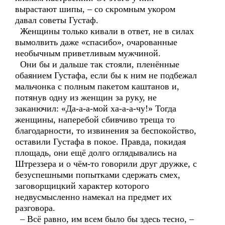
вырастают шипы, – со скромным укором
давал советы Густаф.
Женщины только кивали в ответ, не в силах
вымолвить даже «спасибо», очарованные
необычным приветливым мужчиной.
Они бы и дальше так стояли, пленённые
обаянием Густафа, если бы к ним не подбежал
мальчонка с полным пакетом каштанов и,
потянув одну из женщин за руку, не
заканючил: «Да-а-а-мой ха-а-а-чу!» Тогда
женщины, наперебой сбивчиво треща то
благодарности, то извинения за беспокойство,
оставили Густафа в покое. Правда, покидая
площадь, они ещё долго оглядывались на
Штреззера и о чём-то говорили друг дружке, с
безуспешными попытками сдержать смех,
заговорщицкий характер которого
недвусмысленно намекал на предмет их
разговора.
– Всё равно, им всем было бы здесь тесно, –