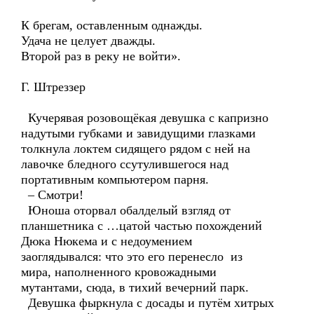
К брегам, оставленным однажды.
Удача не целует дважды.
Второй раз в реку не войти».
Г. Штреззер
Кучерявая розовощёкая девушка с капризно
надутыми губками и завидущими глазками
толкнула локтем сидящего рядом с ней на
лавочке бледного ссутулившегося над
портативным компьютером парня.
– Смотри!
Юноша оторвал обалделый взгляд от
планшетника с …цатой частью похождений
Дюка Нюкема и с недоумением
заоглядывался: что это его перенесло из
мира, наполненного кровожадными
мутантами, сюда, в тихий вечерний парк.
Девушка фыркнула с досады и путём хитрых