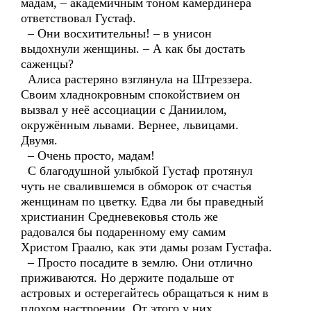
мадам, – академичным тоном камердинера
ответствовал Густаф.
– Они восхитительны! – в унисон
выдохнули женщины. – А как бы достать
саженцы?
Алиса растеряно взглянула на Штреззера.
Своим хладнокровным спокойствием он
вызвал у неё ассоциации с Даниилом,
окружённым львами. Вернее, львицами.
Двумя.
– Очень просто, мадам!
С благодушной улыбкой Густаф протянул
чуть не свалившемся в обморок от счастья
женщинам по цветку. Едва ли бы праведный
христианин Средневековья столь же
радовался бы подаренному ему самим
Христом Граалю, как эти дамы розам Густафа.
– Просто посадите в землю. Они отлично
приживаются. Но держите подальше от
астровых и остерегайтесь обращаться к ним в
плохом настроении. От этого у них