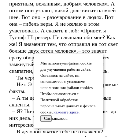
приятным, вежливым, добрым человеком. А
потом они узнают, какой долг висит на моей
шее. Вот оно - разочарование в людях. Вот
она – гибель веры. Я не желаю в этом
участвовать. А сказать в лоб: «Привет, я
Густаф Штреззер. Не слышали обо мне? Как
же! Я знаменит тем, что отправил на тот свет
больше двух сотен человек»,– это значит
сразу оборвать нить контакта. Получается
замкнутый круг: и правдой не добиться
Мы используем файлы cookie
для улучшения работы сайта.
симпатии, и ложью её недолго удержишь.
Оставаясь на сайте, вы
– Ты чересчур самокритичен!
соглашаетесь с условиями
– Нет. Это просто факты. Упрямые-упрямые
использования файлов cookies.
факты.
Чтобы ознакомиться с
– А ты делаешь на них упрямые-упрямые
Политикой обработки
акценты.
персональных данных и файлов
– Я? Ничего я с ними не делаю. Мне нет до
cookie,
нажмите здесь
.
них дела. У меня есть дела поважнее и
Соглашаюсь
интереснее. Это ты, милая!
– В деловой хватке тебе не откажешь! –