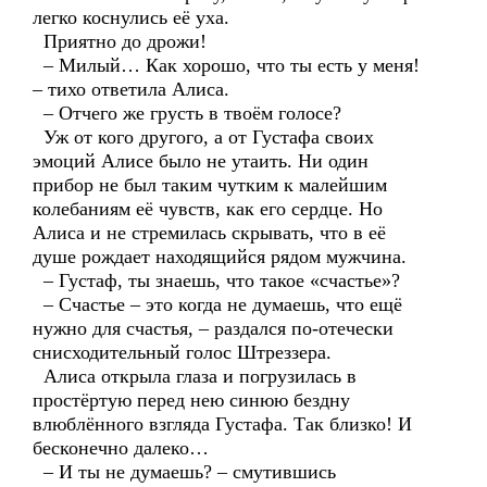
легко коснулись её уха.
Приятно до дрожи!
– Милый… Как хорошо, что ты есть у меня!
– тихо ответила Алиса.
– Отчего же грусть в твоём голосе?
Уж от кого другого, а от Густафа своих
эмоций Алисе было не утаить. Ни один
прибор не был таким чутким к малейшим
колебаниям её чувств, как его сердце. Но
Алиса и не стремилась скрывать, что в её
душе рождает находящийся рядом мужчина.
– Густаф, ты знаешь, что такое «счастье»?
– Счастье – это когда не думаешь, что ещё
нужно для счастья, – раздался по-отечески
снисходительный голос Штреззера.
Алиса открыла глаза и погрузилась в
простёртую перед нею синюю бездну
влюблённого взгляда Густафа. Так близко! И
бесконечно далеко…
– И ты не думаешь? – смутившись