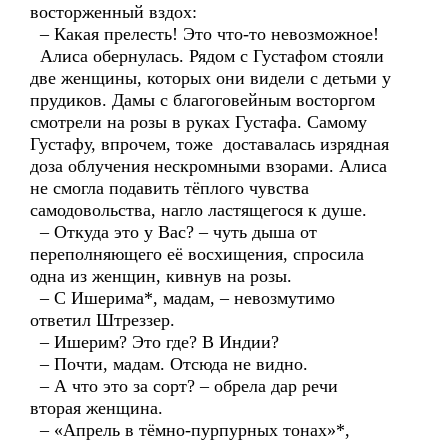
восторженный вздох:
– Какая прелесть! Это что-то невозможное!
Алиса обернулась. Рядом с Густафом стояли
две женщины, которых они видели с детьми у
прудиков. Дамы с благоговейным восторгом
смотрели на розы в руках Густафа. Самому
Густафу, впрочем, тоже доставалась изрядная
доза облучения нескромными взорами. Алиса
не смогла подавить тёплого чувства
самодовольства, нагло ластящегося к душе.
– Откуда это у Вас? – чуть дыша от
переполняющего её восхищения, спросила
одна из женщин, кивнув на розы.
– С Ишерима*, мадам, – невозмутимо
ответил Штреззер.
– Ишерим? Это где? В Индии?
– Почти, мадам. Отсюда не видно.
– А что это за сорт? – обрела дар речи
вторая женщина.
– «Апрель в тёмно-пурпурных тонах»*,