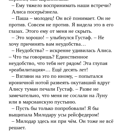
– Ему тяжело воспринимать наши встречи?
Алиса посерьёзнела.
– Паша – молодец! Он всё понимает. Он не
против. Совсем не против. Я видела это в его
глазах. Этого ему от меня не скрыть.
– Это хорошо! – улыбнулся Густаф. – Не
хочу причинять вам неудобства…
– Неудобства? – искренне удивилась Алиса.
– Что ты говоришь? Единственное
неудобство, что тебя нет рядом! Эта глупая
«реабилитация»… Ещё десять лет!
– Взгляни на это по иному, – попытался
ироничной нотой развеять окутавший вдруг
Алису туман печали Густаф. – Разве не
замечательно, что меня не сослали на Луну
или в марсианскую пустыню.
– Пусть бы только попробовали! Я бы
выщипала Милодару усы рейсфедером!
– Милодар здесь ни при чём. Он тоже не всё
решает.