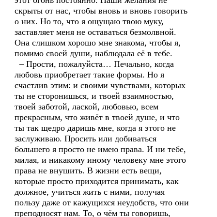
этот огонь постоянно. Наши желания не
скрыты от нас, чтобы вновь и вновь говорить
о них. Но то, что я ощущаю твою муку,
заставляет меня не оставаться безмолвной.
Она слишком хорошо мне знакома, чтобы я,
помимо своей души, наблюдала её в тебе.
– Прости, пожалуйста… Печально, когда
любовь приобретает такие формы. Но я
счастлив этим: и своими чувствами, которых
ты не сторонишься, и твоей взаимностью,
твоей заботой, лаской, любовью, всем
прекрасным, что живёт в твоей душе, и что
ты так щедро даришь мне, когда я этого не
заслуживаю. Просить или добиваться
большего я просто не имею права. И ни тебе,
милая, и никакому иному человеку мне этого
права не внушить. В жизни есть вещи,
которые просто приходится принимать, как
должное, учиться жить с ними, получая
пользу даже от кажущихся неудобств, что они
преподносят нам. То, о чём ты говоришь,