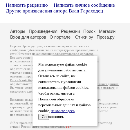
Написать рецензию
Написать личное сообщение
Другие произведения автора Влад Гараходец
Авторы
Произведения
Рецензии
Поиск
Магазин
Вход для авторов
О портале
Стихи.ру
Проза.ру
Портал Проза.ру предоставляет авторам возможность
свободной публикации своих литературных произведений в
сети Интернет на основании
пользовательского договора
.
Все авторские права на произведения принадлежат авторам
и охраняются
законом
. Перепечатка произведений возможна
Мы используем файлы cookie
только с согласия его автора, к которому вы можете
обратиться на его авторской странице. Ответственность за
для улучшения работы сайта.
тексты произведений авторы несут самостоятельно на
Оставаясь на сайте, вы
основании
правил публикации
и
законодательства
Российской Федерации
. Данные пользователей
соглашаетесь с условиями
обрабатываются на основании
Политики обработки персональных данных
.
использования файлов cookies.
Вы также можете посмотреть более подробную
информацию о портале
и
связаться с администрацией
.
Чтобы ознакомиться с
Политикой обработки
Ежедневная аудитория портала Проза.ру – порядка 100 тысяч
посетителей, которые в общей сумме просматривают более полумиллиона
персональных данных и файлов
страниц по данным счетчика посещаемости, который расположен справа
cookie,
нажмите здесь
.
от этого текста. В каждой графе указано по две цифры: количество
просмотров и количество посетителей.
Соглашаюсь
© Все права принадлежат авторам, 2000-2026. Портал работает под
эгидой
Российского союза писателей
.
18+