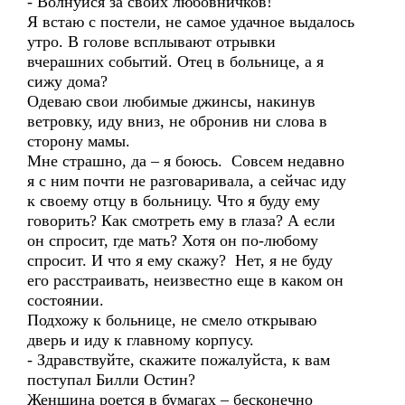
- Волнуйся за своих любовничков!
Я встаю с постели, не самое удачное выдалось
утро. В голове всплывают отрывки
вчерашних событий. Отец в больнице, а я
сижу дома?
Одеваю свои любимые джинсы, накинув
ветровку, иду вниз, не обронив ни слова в
сторону мамы.
Мне страшно, да – я боюсь. Совсем недавно
я с ним почти не разговаривала, а сейчас иду
к своему отцу в больницу. Что я буду ему
говорить? Как смотреть ему в глаза? А если
он спросит, где мать? Хотя он по-любому
спросит. И что я ему скажу? Нет, я не буду
его расстраивать, неизвестно еще в каком он
состоянии.
Подхожу к больнице, не смело открываю
дверь и иду к главному корпусу.
- Здравствуйте, скажите пожалуйста, к вам
поступал Билли Остин?
Женщина роется в бумагах – бесконечно