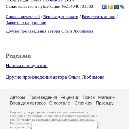
© Copyright:
Ольга Любимова
, 2014
Свидетельство о публикации №214040701503
Список читателей
/
Версия для печати
/
Разместить анонс
/
Заявить о нарушении
Другие произведения автора Ольга Любимова
Рецензии
Написать рецензию
Другие произведения автора Ольга Любимова
Авторы
Произведения
Рецензии
Поиск
Магазин
Вход для авторов
О портале
Стихи.ру
Проза.ру
Портал Проза.ру предоставляет авторам возможность
свободной публикации своих литературных произведений в
сети Интернет на основании
пользовательского договора
.
Все авторские права на произведения принадлежат авторам
и охраняются
законом
. Перепечатка произведений возможна