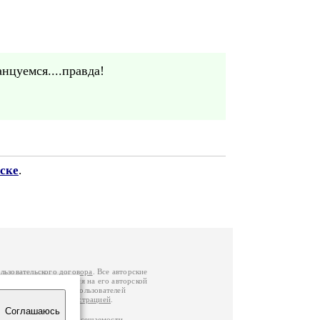
цуемся....правда!
ске
.
льзовательского договора
. Все авторские
у вы можете обратиться на его авторской
й Федерации
. Данные пользователей
е
и
связаться с администрацией
.
Соглашаюсь
по данным счетчика посещаемости,