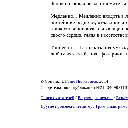
Звонко отбивая ритм, стремительно
Медленно... Медленно входить в л
чистейшие родники, отдающие до 
прикосновение воды с дышащей во
своего сердца, глядя в неестествен
Танцевать... Танцевать под музы
любимых людей, под "фонарики" не
© Copyright:
Грим Пилигрима
, 2014
Свидетельство о публикации №21404090211
Список читателей
/
Версия для печати
/
Разме
Другие произведения автора Грим Пилигрима