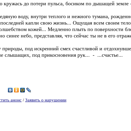
 кружась до потери пульса, босиком по дышащей земле - т
едяную воду, внутри теплого и нежного тумана, рожденн
последней капли свою жизнь... Ощущая всем своим тело
лшебством кожей... Медленно плыть по поверхности бл
но синее небо, представляя, что сейчас ты не в его отраже
ку природы, под искренний смех счастливой и отдохнувш
 слышащих, под прикосновения рук... - ...счастье...
8
стить анонс
/
Заявить о нарушении