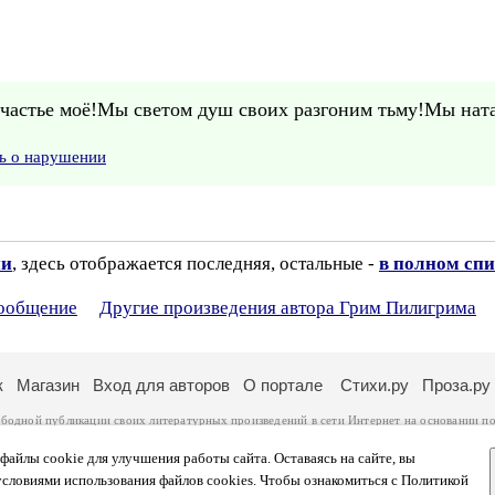
астье моё!Мы светом душ своих разгоним тьму!Мы натан
ь о нарушении
ии
, здесь отображается последняя, остальные -
в полном спи
сообщение
Другие произведения автора Грим Пилигрима
к
Магазин
Вход для авторов
О портале
Стихи.ру
Проза.ру
ободной публикации своих литературных произведений в сети Интернет на основании
по
ся
законом
. Перепечатка произведений возможна только с согласия его автора, к котором
ры несут самостоятельно на основании
правил публикации
и
законодательства Российско
айлы cookie для улучшения работы сайта. Оставаясь на сайте, вы
ональных данных
. Вы также можете посмотреть более подробную
информацию о портал
условиями использования файлов cookies. Чтобы ознакомиться с Политикой
тысяч посетителей, которые в общей сумме просматривают более полумиллиона страниц 