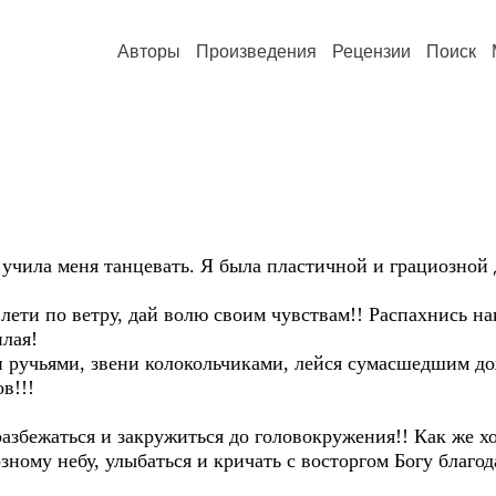
Авторы
Произведения
Рецензии
Поиск
 учила меня танцевать. Я была пластичной и грациозно
 лети по ветру, дай волю своим чувствам!! Распахнись н
лая!
ручьями, звени колокольчиками, лейся сумасшедшим дож
в!!!
 разбежаться и закружиться до головокружения!! Как же х
зному небу, улыбаться и кричать с восторгом Богу благо