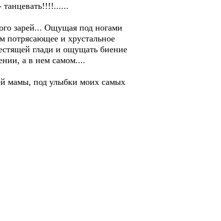
анцевать!!!!......
ого зарей... Ощущая под ногами
м потрясающее и хрустальное
естящей глади и ощущать биение
нии, а в нем самом....
ей мамы, под улыбки моих самых