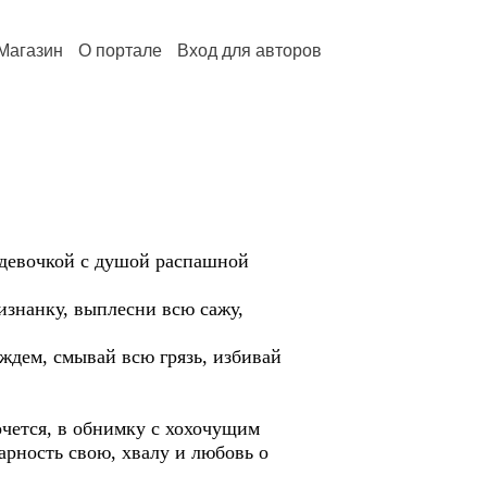
Магазин
О портале
Вход для авторов
й девочкой с душой распашной
аизнанку, выплесни всю сажу,
дем, смывай всю грязь, избивай
очется, в обнимку с хохочущим
дарность свою, хвалу и любовь о