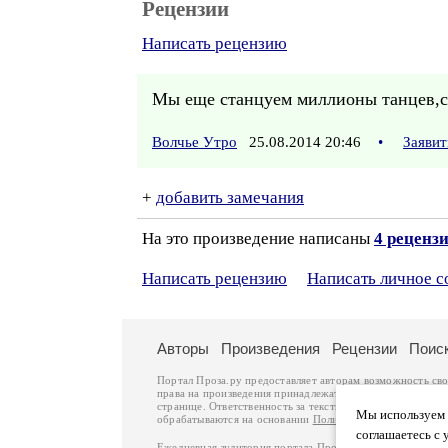
Рецензии
Написать рецензию
Мы еще станцуем миллионы танцев,сч
Волчье Утро
25.08.2014 20:46
•
Заявит
+
добавить замечания
На это произведение написаны
4 реценз
Написать рецензию
Написать личное 
Авторы
Произведения
Рецензии
Поис
Портал Проза.ру предоставляет авторам возможность св
права на произведения принадлежат авторам и охраняют
странице. Ответственность за тексты произведений авто
Мы используем ф
обрабатываются на основании
Политики обработки перс
соглашаетесь с 
Ежедневная аудитория портала Проза.ру – порядка 100 