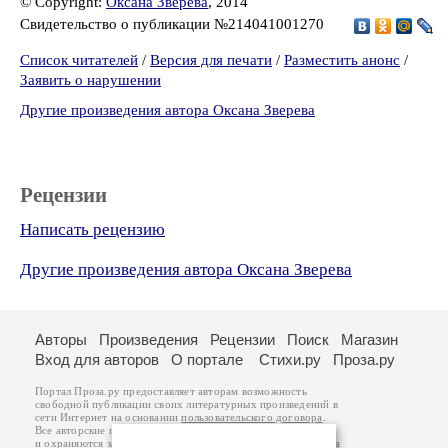
© Copyright:
Оксана Зверева
, 2014
Свидетельство о публикации №214041001270
Список читателей
/
Версия для печати
/
Разместить анонс
/
Заявить о нарушении
Другие произведения автора Оксана Зверева
Рецензии
Написать рецензию
Другие произведения автора Оксана Зверева
Авторы
Произведения
Рецензии
Поиск
Магазин
Вход для авторов
О портале
Стихи.ру
Проза.ру
Портал Проза.ру предоставляет авторам возможность
свободной публикации своих литературных произведений в
сети Интернет на основании
пользовательского договора
.
Все авторские права на произведения принадлежат авторам
и охраняются
законом
. Перепечатка произведений возможна