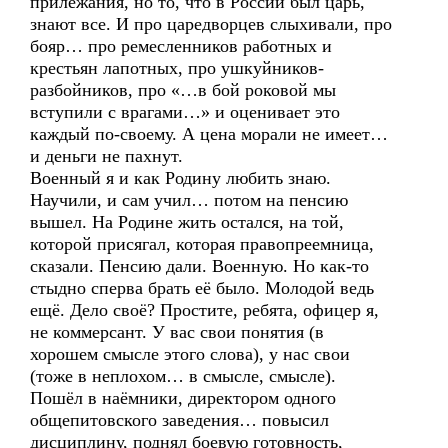
прилежания, но то, что в России был царь,
знают все. И про царедворцев слыхивали, про
бояр… про ремесленников работных и
крестьян лапотных, про ушкуйников-
разбойников, про «…в бой роковой мы
вступили с врагами…» и оценивает это
каждый по-своему. А цена морали не имеет…
и деньги не пахнут.
Военный я и как Родину любить знаю.
Научили, и сам учил… потом на пенсию
вышел. На Родине жить остался, на той,
которой присягал, которая правопреемница,
сказали. Пенсию дали. Военную. Но как-то
стыдно сперва брать её было. Молодой ведь
ещё. Дело своё? Простите, ребята, офицер я,
не коммерсант. У вас свои понятия (в
хорошем смысле этого слова), у нас свои
(тоже в неплохом… в смысле, смысле).
Пошёл в наёмники, директором одного
общепитовского заведения… повысил
дисциплину, поднял боевую готовность,