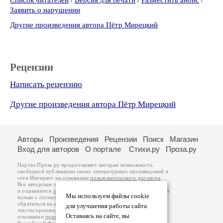
Список читателей
/
Версия для печати
/
Разместить анонс
/
Заявить о нарушении
Другие произведения автора Пётр Мирецкий
Рецензии
Написать рецензию
Другие произведения автора Пётр Мирецкий
Авторы
Произведения
Рецензии
Поиск
Магазин
Вход для авторов
О портале
Стихи.ру
Проза.ру
Портал Проза.ру предоставляет авторам возможность
свободной публикации своих литературных произведений в
сети Интернет на основании
пользовательского договора
.
Все авторские права на произведения принадлежат авторам
и охраняются
законом
. Перепечатка произведений возможна
Мы используем файлы cookie
только с согласия его автора, к которому вы можете
обратиться на его авторской странице. Ответственность за
для улучшения работы сайта.
тексты произведений авторы несут самостоятельно на
Оставаясь на сайте, вы
основании
правил публикации
и
законодательства