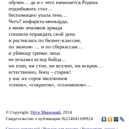
обучен… да и с чего начинается Родина
подзабывать стал…
беспомощно упала тень…
Чего? инфаркта-миокарда,
а мимо земляков армада
спешила оправдать свой день
и растеклась по бизнес-классам,
по эконом- … и по сберкассам…
и уймищу гримас лица
не исказил исход бойца…
ни плач, ни стон, ни всхлип, ни вскрик…
естественно, боец – старик!
у нас их сорок миллионов
«сенек», «сократов», «соломонов»…
© Copyright:
Пётр Мирецкий
, 2014
Свидетельство о публикации №214041100924