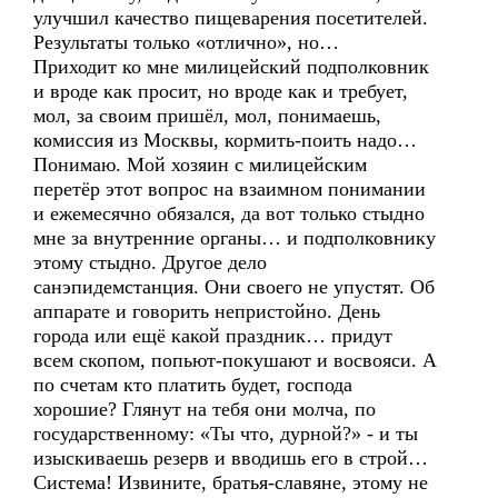
улучшил качество пищеварения посетителей.
Результаты только «отлично», но…
Приходит ко мне милицейский подполковник
и вроде как просит, но вроде как и требует,
мол, за своим пришёл, мол, понимаешь,
комиссия из Москвы, кормить-поить надо…
Понимаю. Мой хозяин с милицейским
перетёр этот вопрос на взаимном понимании
и ежемесячно обязался, да вот только стыдно
мне за внутренние органы… и подполковнику
этому стыдно. Другое дело
санэпидемстанция. Они своего не упустят. Об
аппарате и говорить непристойно. День
города или ещё какой праздник… придут
всем скопом, попьют-покушают и восвояси. А
по счетам кто платить будет, господа
хорошие? Глянут на тебя они молча, по
государственному: «Ты что, дурной?» - и ты
изыскиваешь резерв и вводишь его в строй…
Система! Извините, братья-славяне, этому не