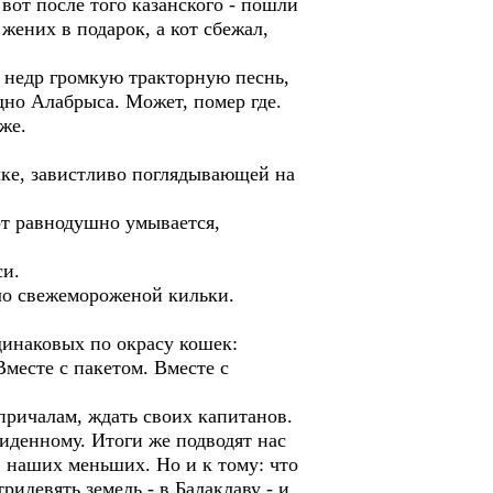
 вот после того казанского - пошли
 жених в подарок, а кот сбежал,
е недр громкую тракторную песнь,
идно Алабрыса. Может, помер где.
же.
шке, завистливо поглядывающей на
от равнодушно умывается,
си.
о свежемороженой кильки.
динаковых по окрасу кошек:
месте с пакетом. Вместе с
причалам, ждать своих капитанов.
виденному. Итоги же подводят нас
в наших меньших. Но и к тому: что
идевять земель - в Балаклаву - и