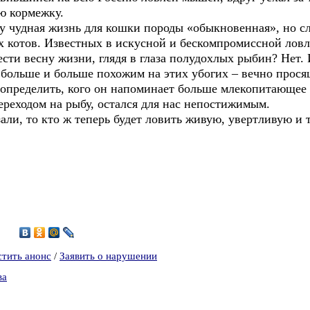
ю кормежку.
ту чудная жизнь для кошки породы «обыкновенная», но с
х котов. Известных в искусной и бескомпромиссной ловл
ести весну жизни, глядя в глаза полудохлых рыбин? Нет.
 больше и больше похожим на этих убогих – вечно прос
ы определить, кого он напоминает больше млекопитающе
ереходом на рыбу, остался для нас непостижимым.
азали, то кто ж теперь будет ловить живую, увертливую 
6
стить анонс
/
Заявить о нарушении
ва