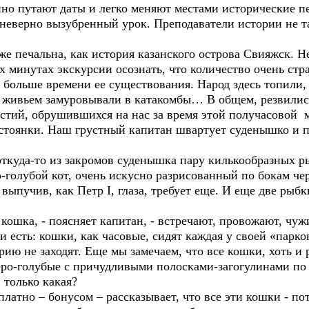
но путают даты и легко меняют местами исторические пе
 неверно вызубренный урок. Преподаватели истории не т
е печальна, как история казанского острова Свияжск. Н
 минутах экскурсии осознать, что количество очень стр
 больше времени ее существования. Народ здесь топили, 
, живьем замуровывали в катакомбы… В общем, резвилис
стий, обрушившихся на нас за время этой получасовой м
стоянки. Наш грустный капитан швартует суденышко и п
откуда-то из закромов суденышка пару килькообразных ры
-голубой кот, очень искусно разрисованный по бокам че
 выпучив, как Петр I, глаза, требует еще. И еще две ры
 кошка, - поясняет капитан, - встречают, провожают, чу
и есть: кошки, как часовые, сидят каждая у своей «парко
рию не заходят. Еще мы замечаем, что все кошки, хоть 
еро-голубые с причудливыми полосками-загогулинами по 
 только какая?
латно – бонусом – рассказывает, что все эти кошки - по