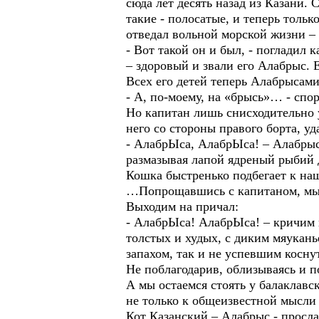
сюда лет десять назад из Казани. 
такие - полосатые, и теперь тольк
отведал вольной морской жизни – 
- Вот такой он и был, - погладил
– здоровый и звали его Алабрыс. Е
Всех его детей теперь Алабрысами
- А, по-моему, на «брысь»… - спо
Но капитан лишь снисходительно 
него со стороны правого борта, уд
- АлабрЫса, АлабрЫса! – Алабрыс
размазывая лапой ядреный рыбий
Кошка быстренько подбегает к наш
…Попрощавшись с капитаном, мы 
Выходим на причал:
- АлабрЫса! АлабрЫса! – кричим н
толстых и худых, с диким мяукань
запахом, так и не успевшим косну
Не поблагодарив, облизываясь и 
А мы остаемся стоять у балаклавс
не только к общеизвестной мысли 
Кот Казанский – Алабрыс - просла