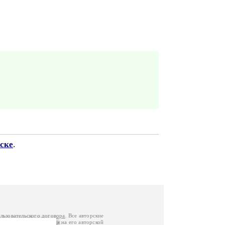
ске
.
льзовательского договора
. Все авторские
у вы можете обратиться на его авторской