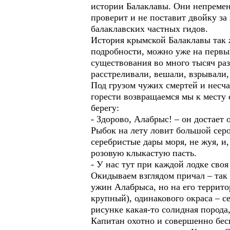
истории Балаклавы. Они непремен
проверит и не поставит двойку за
балаклавских частных гидов.
История крымской Балаклавы так ж
подробности, можно уже на первых
существования во много тысяч раз
расстреливали, вешали, взрывали
Под грузом чужих смертей и несча
горести возвращаемся мы к месту 
берегу:
- Здорово, Алабрыс! – он достает 
Рыбок на лету ловит большой серо
серебристые дары моря, не жуя, и,
розовую клыкастую пасть.
- У нас тут при каждой лодке своя
Окидываем взглядом причал – так 
ужин Алабрыса, но на его террито
крупный), одинакового окраса – с
рисунке какая-то солидная порода,
Капитан охотно и совершенно бесп