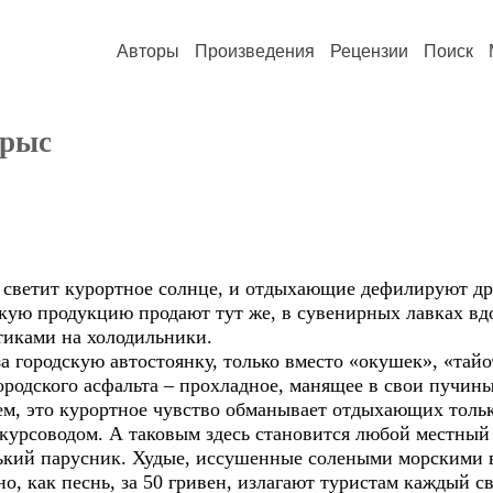
Авторы
Произведения
Рецензии
Поиск
брыс
ы светит курортное солнце, и отдыхающие дефилируют др
кую продукцию продают тут же, в сувенирных лавках вдо
иками на холодильники.
а городскую автостоянку, только вместо «окушек», «тайо
 городского асфальта – прохладное, манящее в свои пучин
ем, это курортное чувство обманывает отдыхающих тольк
курсоводом. А таковым здесь становится любой местный 
нький парусник. Худые, иссушенные солеными морскими 
, как песнь, за 50 гривен, излагают туристам каждый св