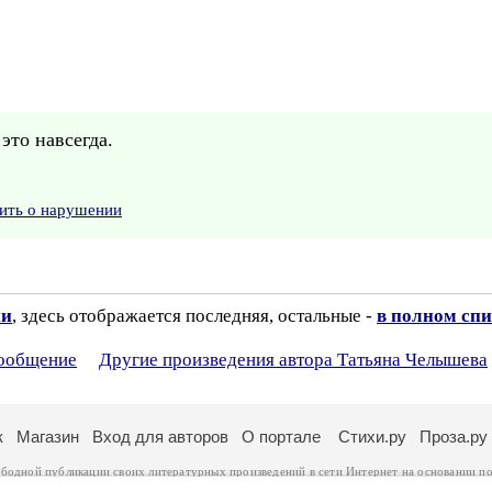
это навсегда.
ить о нарушении
ии
, здесь отображается последняя, остальные -
в полном спи
сообщение
Другие произведения автора Татьяна Челышева
к
Магазин
Вход для авторов
О портале
Стихи.ру
Проза.ру
ободной публикации своих литературных произведений в сети Интернет на основании
по
ся
законом
. Перепечатка произведений возможна только с согласия его автора, к котором