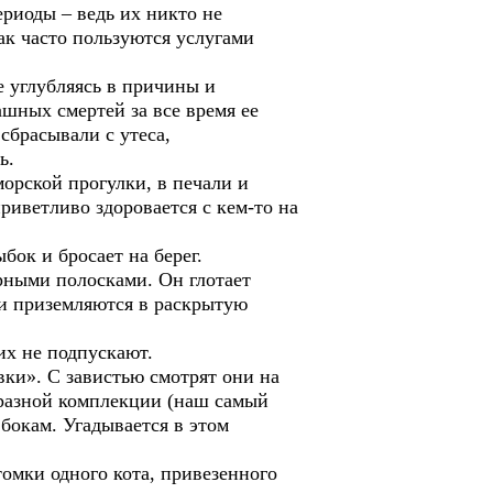
риоды – ведь их никто не
ак часто пользуются услугами
е углубляясь в причины и
ашных смертей за все время ее
сбрасывали с утеса,
ь.
орской прогулки, в печали и
риветливо здоровается с кем-то на
бок и бросает на берег.
рными полосками. Он глотает
бки приземляются в раскрытую
жих не подпускают.
вки». С завистью смотрят они на
и разной комплекции (наш самый
бокам. Угадывается в этом
томки одного кота, привезенного