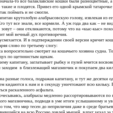
Сначала-то все балаклавские кошки были разноцветные, а
о такие и плодятся. Привез его одной крымской татарочке
так поймать и не смогли.
 капитан крутолобую алабрысовскую голову, извлекая из е
го тут все знали, все кормили. А уж года два как – не в
 зовут – они откликаются, потому что на «кыс-кыс» похо
рит мой вечный дух противоречия.
усмехается. И в подтверждении своей версии кричит ко
аряя слово по третьему слогу:
а вопросительно смотрит на кошачьего хозяина судна. Т
 дух по щетинистым щекам.
ему капитану, заглатывает рыбку и пулей мчится восвоя
заходим в близлежащий магазинчик и покупаем два кил
а разные голоса, подражая капитану, и тут же десятки о
ем кидаются к нам и в секунду уничтожают всю кильку. В
ться раскаленного асфальта.
почесываясь, алабрысы медленно рассортировываются по 
кого магазинчика, подводя в уме итоги услышанному и у
о том, что мир тесен до неприличия даже в среде братье
вившийся на всю Россию ловлей мышей, вдруг уехал за тр