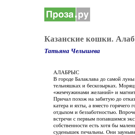
Казанские кошки. Ала
Татьяна Челышева
АЛАБРЫС
В городе Балаклава до самой лун
тельняшках и бескозырках. Моряц
«жемчужинами желаний» и магнит
Причал похож на забитую до отказ
катера и яхты, а вместо горячего
отдыхом и беззаботностью. Впроч
встречи с первым попавшимся экс
собственности есть хотя бы мале
суденышек печальны. Они заунывно