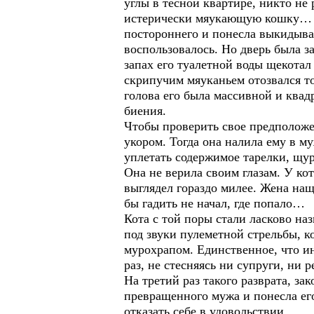
углы в тесной квартире, никто не
истерически мяукающую кошку… А 
постороннего и понесла выкидыват
воспользовалось. Но дверь была з
запах его туалетной воды щекотал
скрипучим мяуканьем отозвался т
голова его была массивной и ква
биения.
Чтобы проверить свое предположен
укором. Тогда она налила ему в м
уплетать содержимое тарелки, щур
Она не верила своим глазам. У ко
выглядел гораздо милее. Жена на
бы гадить не начал, где попало…
Кота с той поры стали ласково на
под звуки пулеметной стрельбы, 
мурохрапом. Единственное, что и
раз, не стесняясь ни супруги, ни 
На третий раз такого разврата, з
превращенного мужа и понесла его
отказать себе в удовольствии…