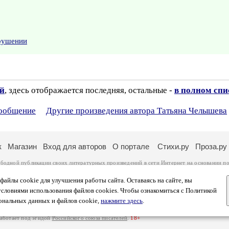
арушении
ий
, здесь отображается последняя, остальные -
в полном спи
сообщение
Другие произведения автора Татьяна Челышева
к
Магазин
Вход для авторов
О портале
Стихи.ру
Проза.ру
ободной публикации своих литературных произведений в сети Интернет на основании
по
ся
законом
. Перепечатка произведений возможна только с согласия его автора, к котором
ры несут самостоятельно на основании
правил публикации
и
законодательства Российско
айлы cookie для улучшения работы сайта. Оставаясь на сайте, вы
ональных данных
. Вы также можете посмотреть более подробную
информацию о портал
условиями использования файлов cookies. Чтобы ознакомиться с Политикой
тысяч посетителей, которые в общей сумме просматривают более полумиллиона страниц 
ональных данных и файлов cookie,
нажмите здесь
.
афе указано по две цифры: количество просмотров и количество посетителей.
работает под эгидой
Российского союза писателей
.
18+