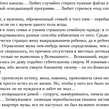
боих каналы… Любит случайно стирать нужные файлы в к
мой огнедышащей программе…. Любит стричься «под площ
 а мужчина, обремененный семьей и того паче – перебьет
если он с мужем одного пола ягода.
я в лоно семьи и узнаем страшную семейную правду: в 
ридумывались разные способы избавления от него. Сред
ячески стращал жену выкрадыванием ребенка, да и ребен
ь. Отравление мужа чем-нибудь менее определимым, чем 
е свершалось, по причине отсутствия в местных аптеках
о только не вымолишь у Всевышнего… Всевышний, видел 
силась по дому подобно губительному смерчу. И понимая 
вы, ибо желать смерти ближнему своему – не по-Божески
!
ту прописную истину, жена, наконец, превозмогла свои 
просто исчез из ее жизни. Но, чтобы у него все было х
еньгах он не нуждался и забот не знал…
 возвращался домой – супруга, зажмурившись, начала ше
е… Затянувшаяся зловещая чернобыльская тишина застави
 квартире мужа, все не наступал: не был включен телеви