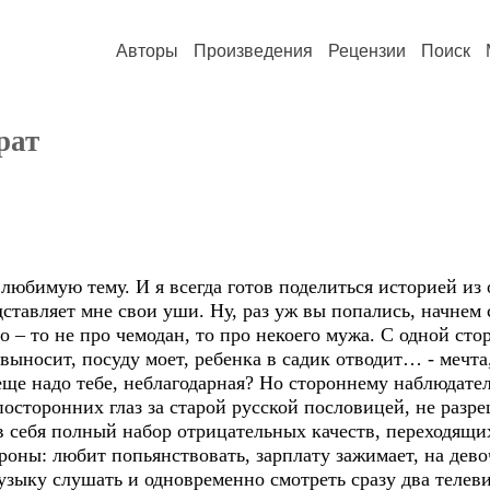
Авторы
Произведения
Рецензии
Поиск
рат
любимую тему. И я всегда готов поделиться историей из
ставляет мне свои уши. Ну, раз уж вы попались, начнем
о – то не про чемодан, то про некоего мужа. С одной с
 выносит, посуду моет, ребенка в садик отводит… - мечт
 еще надо тебе, неблагодарная? Но стороннему наблюдате
посторонних глаз за старой русской пословицей, не раз
в себя полный набор отрицательных качеств, переходящ
роны: любит попьянствовать, зарплату зажимает, на дев
узыку слушать и одновременно смотреть сразу два телеви