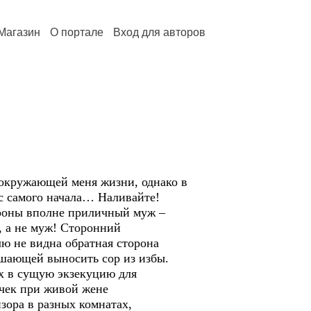
Магазин
О портале
Вход для авторов
 окружающей меня жизни, однако в
 с самого начала… Наливайте!
тороны вполне приличный муж –
а, а не муж! Сторонний
лю не видна обратная сторона
решающей выносить сор из избы.
их в сущую экзекуцию для
очек при живой жене
зора в разных комнатах,