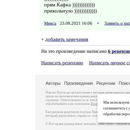
прям Кафка )))))))))))))
прикольнуло )))))))))))))
Микса
23.08.2021 16:06
•
Заявить о н
+
добавить замечания
На это произведение написано
6 реценз
Написать рецензию
Написать личное 
Авторы
Произведения
Рецензии
Поис
Портал Проза.ру предоставляет авторам возможность св
права на произведения принадлежат авторам и охраняют
странице. Ответственность за тексты произведений авто
Мы используем ф
обрабатываются на основании
Политики обработки перс
соглашаетесь с 
Ежедневная аудитория портала Проза.ру – порядка 100 
обработки перс
который расположен справа от этого текста. В каждой гр
© Все права принадлежат авторам, 2000-2026. Портал 