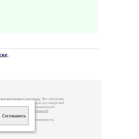
ске
.
льзовательского договора
. Все авторские
у вы можете обратиться на его авторской
й Федерации
. Данные пользователей
е
и
связаться с администрацией
.
Соглашаюсь
по данным счетчика посещаемости,