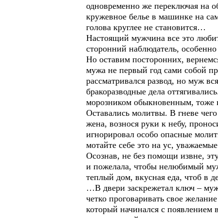
одновременно же переключая на о
кружевное белье в машинке на са
голова круглее не становится…
Настоящий мужчина все это любит,
сторонний наблюдатель, особенно 
Но оставим посторонних, вернемс
мужа не первый год сами собой п
рассматривался развод, но муж вс
бракоразводные дела оттягивалис
морозником обыкновенным, тоже н
Оставались молитвы. В гневе чег
жена, вознося руки к небу, проно
игнорировал особо опасные молит
мотайте себе это на ус, уважаемые
Осознав, не без помощи извне, э
и пожелала, чтобы нелюбимый муж 
теплый дом, вкусная еда, чтоб в д
…В двери заскрежетал ключ – муж
четко проговаривать свое желани
который начинался с появлением в