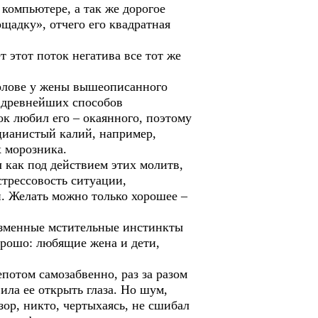
омпьютере, а так же дорогое
адку», отчего его квадратная
 этот поток негатива все тот же
голове у жены вышеописанного
и древнейших способов
ок любил его – окаянного, поэтому
цианистый калий, например,
 морозника.
как под действием этих молитв,
стрессовость ситуации,
. Желать можно только хорошее –
низменные мстительные инстинкты
орошо: любящие жена и дети,
потом самозабвенно, раз за разом
ла ее открыть глаза. Но шум,
зор, никто, чертыхаясь, не сшибал