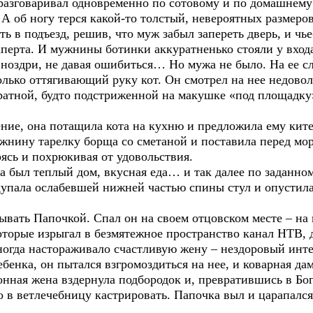
 разговаривал одновременно по сотовому и по домашнему 
об ногу терся какой-то толстый, невероятных размеров 
ь в подъезд, решив, что муж забыл запереть дверь, и чь
аперта. И мужнины ботинки аккуратненько стояли у входа
 ноздри, не давая ошибиться… Но мужа не было. На ее с
олько оттягивающий руку кот. Он смотрел на нее недово
дратной, будто подстриженной на макушке «под площадк
ие, она потащила кота на кухню и предложила ему ките-
ужнину тарелку борща со сметаной и поставила перед мо
ясь и похрюкивая от удовольствия.
та был теплый дом, вкусная еда… и так далее по заданном
щупала ослабевшей нижней частью спины стул и опустила
зывать Папочкой. Спал он на своем отцовском месте – на
которые изрыгал в безмятежное пространство канал НТВ,
ногда настораживало счастливую жену – нездоровый инте
ребенка, он пытался взгромоздиться на нее, и коварная да
аконная жена вздернула подбородок и, превратившись в Бо
 в ветлечебницу кастрировать. Папочка выл и царапался 