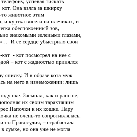
телефону, успевая тискать
кот. Она взяла за шкирку
е-то животное этим
, и куртка висела на плечиках, и
легка обеспокоенный зов,
льно знакомыми зелеными глазами,
у»… И ее сердце убыстрило свои
кэт - кот посмотрел на нее с
рдой – кот с жадностью принялся
у списку. И в образе кота муж
сь на него в изнеможении: лишь
 подушке. Засыпал, как и раньше,
 дополняя их своим тарахтящим
рес Папочки к их кошке. Пару
мочка не очень-то сопротивлялась.
гиню Правосудия, – сграбастала
в сумке, но она уже не могла