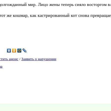
 долгожданный мир. Лицо жены теперь сияло восторгом 
 тот же кошмар, как кастрированный кот снова превраща
0
стить анонс
/
Заявить о нарушении
ва