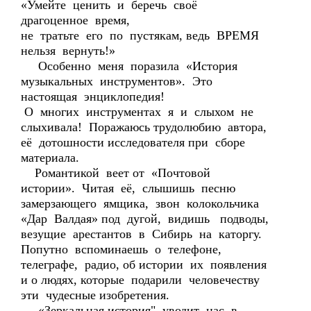
«Умейте ценить и беречь своё
драгоценное время,
не тратьте его по пустякам, ведь ВРЕМЯ
нельзя вернуть!»
Особенно меня поразила «История
музыкальных инструментов». Это
настоящая энциклопедия!
О многих инструментах я и слыхом не
слыхивала! Поражаюсь трудолюбию автора,
её дотошности исследователя при сборе
материала.
Романтикой веет от «Почтовой
истории». Читая её, слышишь песню
замерзающего ямщика, звон колокольчика
«Дар Валдая» под дугой, видишь подводы,
везущие арестантов в Сибирь на каторгу.
Попутно вспоминаешь о телефоне,
телеграфе, радио, об истории их появления
и о людях, которые подарили человечеству
эти чудесные изобретения.
«Зеркальная история" уводит нас в