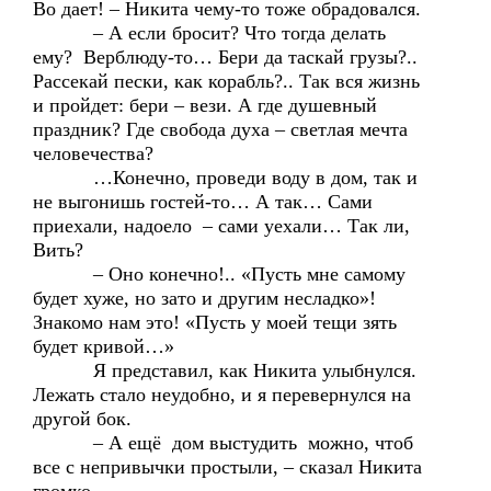
Во дает! – Никита чему-то тоже обрадовался.
– А если бросит? Что тогда делать
ему? Верблюду-то… Бери да таскай грузы?..
Рассекай пески, как корабль?.. Так вся жизнь
и пройдет: бери – вези. А где душевный
праздник? Где свобода духа – светлая мечта
человечества?
…Конечно, проведи воду в дом, так и
не выгонишь гостей-то… А так… Сами
приехали, надоело – сами уехали… Так ли,
Вить?
– Оно конечно!.. «Пусть мне самому
будет хуже, но зато и другим несладко»!
Знакомо нам это! «Пусть у моей тещи зять
будет кривой…»
Я представил, как Никита улыбнулся.
Лежать стало неудобно, и я перевернулся на
другой бок.
– А ещё дом выстудить можно, чтоб
все с непривычки простыли, – сказал Никита