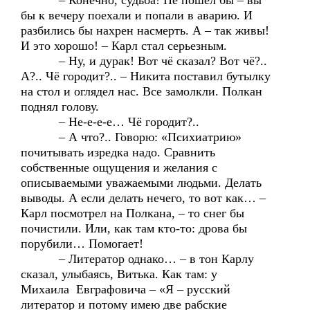
– Конечно, судьба! Не пошел бы – вы
бы к вечеру поехали и попали в аварию. И
разбились бы нахрен насмерть. А – так живы!
И это хорошо! – Карл стал серьезным.
– Ну, и дурак! Вот чё сказал? Вот чё?..
А?.. Чё городит?.. – Никита поставил бутылку
на стол и оглядел нас. Все замолкли. Полкан
поднял голову.
– Не-е-е-е… Чё городит?..
– А что?.. Говорю: «Психиатрию»
почитывать изредка надо. Сравнить
собственные ощущения и желания с
описываемыми уважаемыми людьми. Делать
выводы. А если делать нечего, то вот как… –
Карл посмотрел на Полкана, – то снег бы
почистили. Или, как там кто-то: дрова бы
порубили… Помогает!
– Литератор однако… – в тон Карлу
сказал, улыбаясь, Витька. Как там: у
Михаила Евграфовича – «Я – русский
литератор и потому имею две рабские