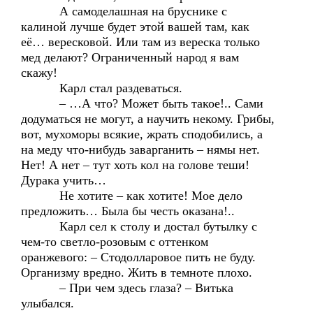
А самоделашная на бруснике с
калиной лучше будет этой вашей там, как
её… вересковой. Или там из вереска только
мед делают? Ограниченный народ я вам
скажу!
Карл стал раздеваться.
– …А что? Может быть такое!.. Сами
додуматься не могут, а научить некому. Грибы,
вот, мухоморы всякие, жрать сподобились, а
на меду что-нибудь заварганить – нямы нет.
Нет! А нет – тут хоть кол на голове теши!
Дурака учить…
Не хотите – как хотите! Мое дело
предложить… Была бы честь оказана!..
Карл сел к столу и достал бутылку с
чем-то светло-розовым с оттенком
оранжевого: – Стодолларовое пить не буду.
Организму вредно. Жить в темноте плохо.
– При чем здесь глаза? – Витька
улыбался.