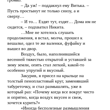
громко.
– Да уж! – поддакнул ему Витька. –
Пусть простынут не только снизу, а и
сверху…
– И то… Ездят тут, ездят… Дома им не
сидится, – подхватил Никита.
…Мне не хотелось слушать
продолжения, я встал, молча, прошел к
вешалке, одел те же валенки, фуфайку и
вышел во двор.
Воздух, было, наполнившийся
весенней тяжестью открытой и уставшей за
зиму земли, опять стал легкий, какой-то
особенно упругий и вкусный.
Закурив, я присел на крыльце на
толстый пенопластовый круг, заменявший
табуреточку, и стал размышлять, уже в
который раз: «Почему когда все вокруг чисто
и опрятно, когда воздух вкусен и свеж,
хочется курить?»
«Иногда бесполезные размышления