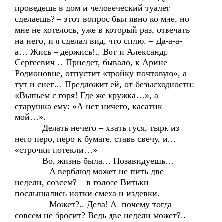
проведешь в дом и человеческий туалет
сделаешь? – этот вопрос был явно ко мне, но
мне не хотелось, уже в который раз, отвечать
на него, и я сделал вид, что сплю. – Да-а-а-
а… Жись – держись!.. Вот и Александр
Сергеевич… Приедет, бывало, к Арине
Родионовне, отпустит «тройку почтовую», а
тут и снег… Предложит ей, от безысходности:
«Выпьем с горя! Где же кружка…», а
старушка ему: «А нет ничего, касатик
мой…».
Делать нечего – хвать гуся, тырк из
него перо, перо к бумаге, ставь свечу, и…
«строчки потекли…»
Во, жизнь была… Позавидуешь…
– А верблюд может не пить две
недели, совсем? – в голосе Витьки
послышались нотки смеха и издевки.
– Может?.. Дела! А почему тогда
совсем не бросит? Ведь две недели может?..