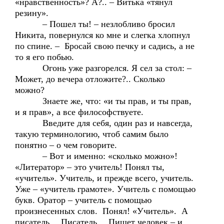
«нравственность»? А?.. – Витька «тянул
резину».
– Пошел ты! – незлобливо бросил
Никита, повернулся ко мне и слегка хлопнул
по спине. – Бросай свою печку и садись, а не
то я его побью.
Огонь уже разгорелся. Я сел за стол: –
Может, до вечера отложите?.. Сколько
можно?
Знаете же, что: «и ты прав, и ты прав,
и я прав», а все философствуете.
Введите для себя, один раз и навсегда,
такую терминологию, чтоб самим было
понятно – о чем говорите.
– Вот и именно: «сколько можно»!
«Литератор» – это учитель! Понял ты,
«учитель». Учитель, и прежде всего, учитель.
Уже – «учитель грамоте». Учитель с помощью
букв. Оратор – учитель с помощью
произнесенных слов. Понял! «Учитель». А
писатель… Писатель… Пишет человек – и