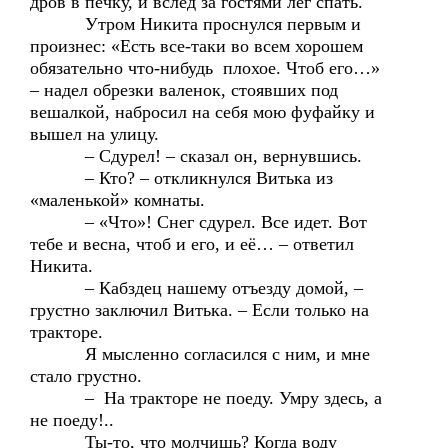
дров в печку, и вслед за гостями лег спать.
Утром Никита проснулся первым и
произнес: «Есть все-таки во всем хорошем
обязательно что-нибудь плохое. Чтоб его…»
– надел обрезки валенок, стоявших под
вешалкой, набросил на себя мою фуфайку и
вышел на улицу.
– Сдурел! – сказал он, вернувшись.
– Кто? – откликнулся Витька из
«маленькой» комнаты.
– «Что»! Снег сдурел. Все идет. Вот
тебе и весна, чтоб и его, и её… – ответил
Никита.
– Кабздец нашему отъезду домой, –
грустно заключил Витька. – Если только на
тракторе.
Я мысленно согласился с ним, и мне
стало грустно.
– На тракторе не поеду. Умру здесь, а
не поеду!..
Ты-то, что молчишь? Когда воду