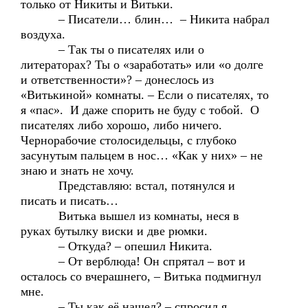
только от Никиты и Витьки.
– Писатели… блин… – Никита набрал
воздуха.
– Так ты о писателях или о
литераторах? Ты о «заработать» или «о долге
и ответственности»? – донеслось из
«Витькиной» комнаты. – Если о писателях, то
я «пас». И даже спорить не буду с тобой. О
писателях либо хорошо, либо ничего.
Чернорабочие столосидельцы, с глубоко
засунутым пальцем в нос… «Как у них» – не
знаю и знать не хочу.
Представляю: встал, потянулся и
писать и писать…
Витька вышел из комнаты, неся в
руках бутылку виски и две рюмки.
– Откуда? – опешил Никита.
– От верблюда! Он спрятал – вот и
осталось со вчерашнего, – Витька подмигнул
мне.
– Ты как её нашел? – спросил я,