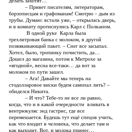
делать захотят…
– Привет писателям, литераторам,
борзописцам и графоманам! Смотрю – дым из
трубы. Думаю: встали уже, – открылась дверь,
и в комнату протиснулись Карл с Полканом.
В одной руке Карла была
трехлитровая банка с молоком, в другой
позвякивающий пакет. – Снег все засыпал.
Хотел, было, тропинку почистить, да…
Дошел до магазина, потом к Митрохе за
«ягодной», весна все-таки… да вот за
молоком по пути зашел.
– Ага! Давайте мы теперь на
стодолларовое виски будем самопал лить? –
обиделся Никита.
– И что? Тебе-то не все ли равно,
когда, что и в какой очередности вливать в
вентрюкуляс энд гастрис, где все
перемешается. Будешь тут ещё спецов учить,
как что входит в человека, что делает там и
как выходит. Вот, и молока принес…