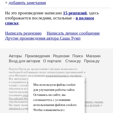
+
добавить замечания
На это произведение написано
15 рецензий
, здесь
отображается последняя, остальные -
в полном
списке
.
Написать рецензию
Написать личное сообщение
Другие произведения автора Саша Тумп
Авторы
Произведения
Рецензии
Поиск
Магазин
Вход для авторов
О портале
Стихи.ру
Проза.ру
Портал Проза.ру предоставляет авторам возможность
свободной публикации своих литературных произведений в
сети Интернет на основании
пользовательского договора
.
Все авторские права на произведения принадлежат авторам
и охраняются
законом
. Перепечатка произведений возможна
Мы используем файлы cookie
только с согласия его автора, к которому вы можете
обратиться на его авторской странице. Ответственность за
для улучшения работы сайта.
тексты произведений авторы несут самостоятельно на
Оставаясь на сайте, вы
основании
правил публикации
и
законодательства
Российской Федерации
. Данные пользователей
соглашаетесь с условиями
обрабатываются на основании
Политики обработки персональных данных
.
использования файлов cookies.
Вы также можете посмотреть более подробную
информацию о портале
и
связаться с администрацией
.
Чтобы ознакомиться с