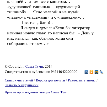
клешнёй… а там все с копытом…
«удушающей тишины»… «удушающей
тишиной»… Ясно излагай и не путай
«падёж» с «падежами» и с «падёжами»…
Писатель, блин!..
Я сидел и думал: «Если бы литератор
начинал новую главу, то написал бы: – День у
них начался, как обычно, когда они
собирались втроем…»
© Copyright:
Саша Тумп
, 2014
Свидетельство о публикации №214042200990
Список читателей
/
Версия для печати
/
Разместить анонс
/
Заявить о нарушении
Другие произведения автора Саша Тумп