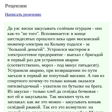
Рецензии
Написать рецензию
Да уж: виски закусывать солёным огурцом - оно
как-то "не того". Вспоминается: в конце
шестидесятых прошлого века один московский
инженер-электрик на Колыму подался - за
"большой деньгой". Устроился мастером в
электросетевое предприятие - выехал с бригадой
в первый раз для устранения аварии
(соответственно, мороз - под минус пятьдесят).
Устранили аварию, при возвращении по пути
заехали в первый же попутный магазин. А там из
спиртного почему-то только коньяк оказался
пятизвёздочный - ухватили по бутылке на брата.
Из закуски - только хлеб да селёдка бочковая -
вот ей и закусывали. Так москвич чуть не
заплакал: как же это можно - закусывать коньяк
селёдкой ржавой. Так его это возмутило: на