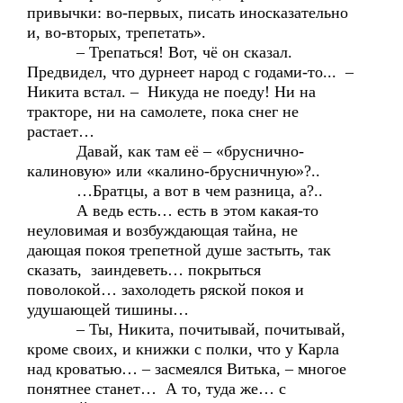
привычки: во-первых, писать иносказательно
и, во-вторых, трепетать».
– Трепаться! Вот, чё он сказал.
Предвидел, что дурнеет народ с годами-то... –
Никита встал. – Никуда не поеду! Ни на
тракторе, ни на самолете, пока снег не
растает…
Давай, как там её – «бруснично-
калиновую» или «калино-брусничную»?..
…Братцы, а вот в чем разница, а?..
А ведь есть… есть в этом какая-то
неуловимая и возбуждающая тайна, не
дающая покоя трепетной душе застыть, так
сказать, заиндеветь… покрыться
поволокой… захолодеть ряской покоя и
удушающей тишины…
– Ты, Никита, почитывай, почитывай,
кроме своих, и книжки с полки, что у Карла
над кроватью… – засмеялся Витька, – многое
понятнее станет… А то, туда же… с