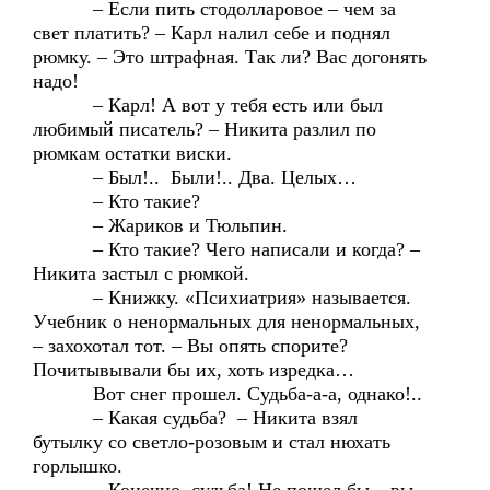
– Если пить стодолларовое – чем за
свет платить? – Карл налил себе и поднял
рюмку. – Это штрафная. Так ли? Вас догонять
надо!
– Карл! А вот у тебя есть или был
любимый писатель? – Никита разлил по
рюмкам остатки виски.
– Был!.. Были!.. Два. Целых…
– Кто такие?
– Жариков и Тюльпин.
– Кто такие? Чего написали и когда? –
Никита застыл с рюмкой.
– Книжку. «Психиатрия» называется.
Учебник о ненормальных для ненормальных,
– захохотал тот. – Вы опять спорите?
Почитывывали бы их, хоть изредка…
Вот снег прошел. Судьба-а-а, однако!..
– Какая судьба? – Никита взял
бутылку со светло-розовым и стал нюхать
горлышко.