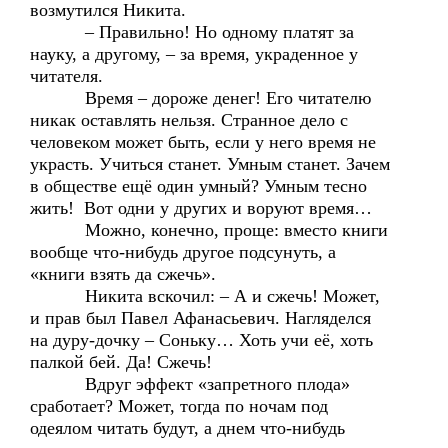
возмутился Никита.
– Правильно! Но одному платят за
науку, а другому, – за время, украденное у
читателя.
Время – дороже денег! Его читателю
никак оставлять нельзя. Странное дело с
человеком может быть, если у него время не
украсть. Учиться станет. Умным станет. Зачем
в обществе ещё один умный? Умным тесно
жить! Вот одни у других и воруют время…
Можно, конечно, проще: вместо книги
вообще что-нибудь другое подсунуть, а
«книги взять да сжечь».
Никита вскочил: – А и сжечь! Может,
и прав был Павел Афанасьевич. Нагляделся
на дуру-дочку – Соньку… Хоть учи её, хоть
палкой бей. Да! Сжечь!
Вдруг эффект «запретного плода»
сработает? Может, тогда по ночам под
одеялом читать будут, а днем что-нибудь