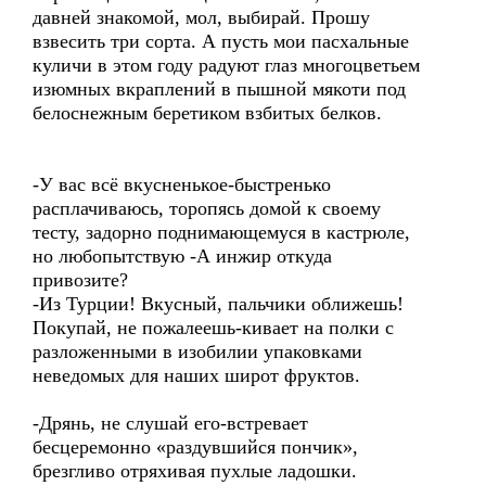
давней знакомой, мол, выбирай. Прошу
взвесить три сорта. А пусть мои пасхальные
куличи в этом году радуют глаз многоцветьем
изюмных вкраплений в пышной мякоти под
белоснежным беретиком взбитых белков.
-У вас всё вкусненькое-быстренько
расплачиваюсь, торопясь домой к своему
тесту, задорно поднимающемуся в кастрюле,
но любопытствую -А инжир откуда
привозите?
-Из Турции! Вкусный, пальчики оближешь!
Покупай, не пожалеешь-кивает на полки с
разложенными в изобилии упаковками
неведомых для наших широт фруктов.
-Дрянь, не слушай его-встревает
бесцеремонно «раздувшийся пончик»,
брезгливо отряхивая пухлые ладошки.