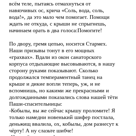
всём теле, пытаясь отмахнуться от
навязчивых ос, крича «Соль, вода, соль,
вода!», да это мало чем помогает. Помощи
ждать не откуда, с крыши не спрыгнешь,
начинаем орать в два голоса:Помогите!
По двору, гремя цепью, носится Стармех.
Наши призывы тонут в его мощных
«грахвах». Вдали из окон санаторского
корпуса отдыхающие высовываются, в нашу
сторону руками показывают. Сколько
продолжался темпераментный танец на
крыше и дикие вопли теперь, уж, и не
вспомнишь, но какими же прекрасными и
долгожданными показались слова нашей тёти
Паши-спасительницы:
-Кобылы, вы же сейчас крышу проломите! Я
только намедни новенький шифер постлала,
деньжищ ввалила, ох, кобылы, дом разнесут к
чёрту! А ну слазьте шибче!