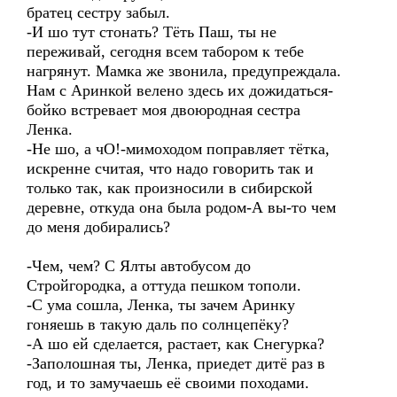
братец сестру забыл.
-И шо тут стонать? Тёть Паш, ты не
переживай, сегодня всем табором к тебе
нагрянут. Мамка же звонила, предупреждала.
Нам с Аринкой велено здесь их дожидаться-
бойко встревает моя двоюродная сестра
Ленка.
-Не шо, а чО!-мимоходом поправляет тётка,
искренне считая, что надо говорить так и
только так, как произносили в сибирской
деревне, откуда она была родом-А вы-то чем
до меня добирались?
-Чем, чем? С Ялты автобусом до
Стройгородка, а оттуда пешком тополи.
-С ума сошла, Ленка, ты зачем Аринку
гоняешь в такую даль по солнцепёку?
-А шо ей сделается, растает, как Снегурка?
-Заполошная ты, Ленка, приедет дитё раз в
год, и то замучаешь её своими походами.