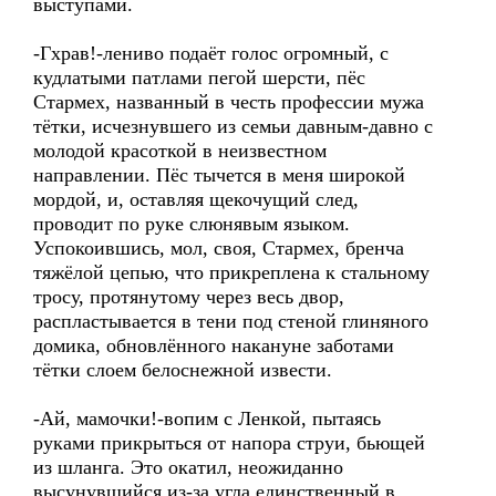
выступами.
-Гхрав!-лениво подаёт голос огромный, с
кудлатыми патлами пегой шерсти, пёс
Стармех, названный в честь профессии мужа
тётки, исчезнувшего из семьи давным-давно с
молодой красоткой в неизвестном
направлении. Пёс тычется в меня широкой
мордой, и, оставляя щекочущий след,
проводит по руке слюнявым языком.
Успокоившись, мол, своя, Стармех, бренча
тяжёлой цепью, что прикреплена к стальному
тросу, протянутому через весь двор,
распластывается в тени под стеной глиняного
домика, обновлённого накануне заботами
тётки слоем белоснежной извести.
-Ай, мамочки!-вопим с Ленкой, пытаясь
руками прикрыться от напора струи, бьющей
из шланга. Это окатил, неожиданно
высунувшийся из-за угла единственный в