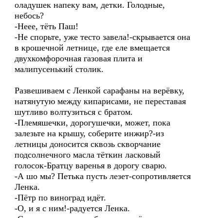
оладушек напеку вам, детки. Голодные,
небось?
-Неее, тёть Паш!
-Не спорьте, уже тесто завела!-скрывается она
в крошечной летнице, где еле вмещается
двухкомфорочная газовая плита и
малипусенький столик.
Развешиваем с Ленкой сарафаны на верёвку,
натянутую между кипарисами, не переставая
шутливо волтузиться с братом.
-Племяшечки, дорогушечки, может, пока
залезьте на крышу, соберите инжир?-из
летницы доносится сквозь скворчание
подсолнечного масла тёткин ласковый
голосок-Братцу варенья в дорогу сварю.
-А шо мы? Петька пусть лезет-сопротивляется
Ленка.
-Пётр по виноград идёт.
-О, и я с ним!-радуется Ленка.