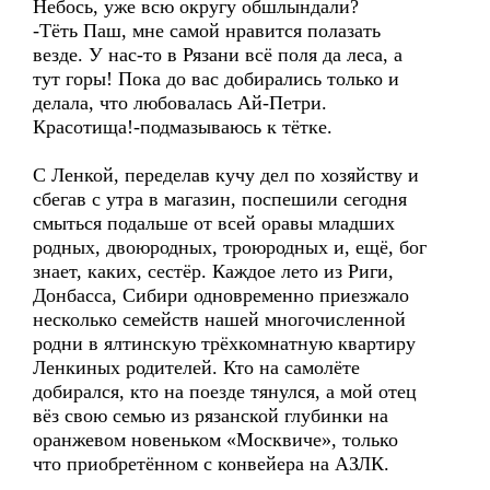
Небось, уже всю округу обшлындали?
-Тёть Паш, мне самой нравится полазать
везде. У нас-то в Рязани всё поля да леса, а
тут горы! Пока до вас добирались только и
делала, что любовалась Ай-Петри.
Красотища!-подмазываюсь к тётке.
С Ленкой, переделав кучу дел по хозяйству и
сбегав с утра в магазин, поспешили сегодня
смыться подальше от всей оравы младших
родных, двоюродных, троюродных и, ещё, бог
знает, каких, сестёр. Каждое лето из Риги,
Донбасса, Сибири одновременно приезжало
несколько семейств нашей многочисленной
родни в ялтинскую трёхкомнатную квартиру
Ленкиных родителей. Кто на самолёте
добирался, кто на поезде тянулся, а мой отец
вёз свою семью из рязанской глубинки на
оранжевом новеньком «Москвиче», только
что приобретённом с конвейера на АЗЛК.