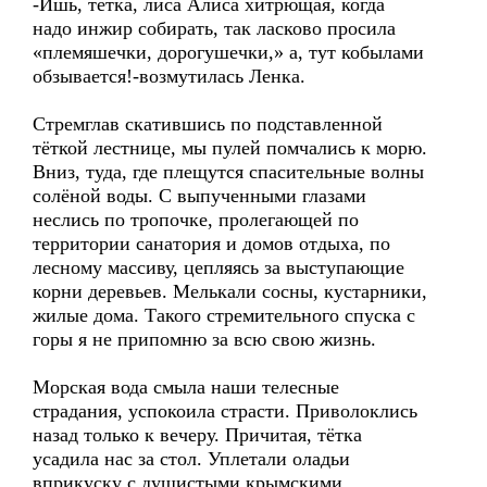
-Ишь, тётка, лиса Алиса хитрющая, когда
надо инжир собирать, так ласково просила
«племяшечки, дорогушечки,» а, тут кобылами
обзывается!-возмутилась Ленка.
Стремглав скатившись по подставленной
тёткой лестнице, мы пулей помчались к морю.
Вниз, туда, где плещутся спасительные волны
солёной воды. С выпученными глазами
неслись по тропочке, пролегающей по
территории санатория и домов отдыха, по
лесному массиву, цепляясь за выступающие
корни деревьев. Мелькали сосны, кустарники,
жилые дома. Такого стремительного спуска с
горы я не припомню за всю свою жизнь.
Морская вода смыла наши телесные
страдания, успокоила страсти. Приволоклись
назад только к вечеру. Причитая, тётка
усадила нас за стол. Уплетали оладьи
вприкуску с душистыми крымскими