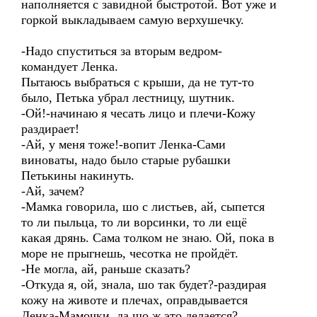
наполняется с завидной быстротой. Вот уже и
горкой выкладываем самую верхушечку.
-Надо спуститься за вторым ведром-
командует Ленка.
Пытаюсь выбраться с крыши, да не тут-то
было, Петька убрал лестницу, шутник.
-Ой!-начинаю я чесать лицо и плечи-Кожу
раздирает!
-Ай, у меня тоже!-вопит Ленка-Сами
виноваты, надо было старые рубашки
Петькины накинуть.
-Ай, зачем?
-Мамка говорила, шо с листьев, ай, сыпется
то ли пыльца, то ли ворсинки, то ли ещё
какая дрянь. Сама толком не знаю. Ой, пока в
море не прыгнешь, чесотка не пройдёт.
-Не могла, ай, раньше сказать?
-Откуда я, ой, знала, шо так будет?-раздирая
кожу на животе и плечах, оправдывается
Ленка-Мамочки, да шо ж это делается?