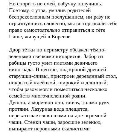
Но спорить не смей, взбучку получишь.
Поэтому, с утра, умилив родителей
беспрекословным послушанием, ни разу не
огрызнувшись словесно, мы выторговали себе
право самостоятельно отправиться к тёте
Паше, живущей в Кореизе.
Двор тётки по периметру обсажен тёмно-
зелеными свечками кипарисов. Забор из
рабицы густо увит плетями девичьего
винограда. В центре, под кроной древней
старушки-сливы, пристроен деревянный стол,
покрытый клеёнкой, широкий и длинный,
чтобы разом могли поместиться несколько
семейств многочисленной родни.
Душно, а море-вон оно, внизу, только руку
протяни. Лазурная вода плещется,
перекатывается волнами на дне огромной
чаши. Стенки чаши, заросшие зеленью,
выпирают неровными скалистыми