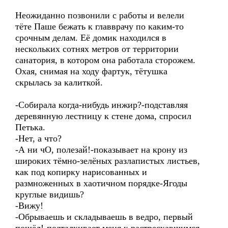
Неожиданно позвонили с работы и велели
тёте Паше бежать к главврачу по каким-то
срочным делам. Её домик находился в
нескольких сотнях метров от территории
санатория, в котором она работала сторожем.
Охая, снимая на ходу фартук, тётушка
скрылась за калиткой.
-Собирала когда-нибудь инжир?-подставляя
деревянную лестницу к стене дома, спросил
Петька.
-Нет, а что?
-А ни чО, полезай!-показывает на крону из
широких тёмно-зелёных разлапистых листьев,
как под копирку нарисованных и
размноженных в хаотичном порядке-Ягоды
круглые видишь?
-Вижу!
-Обрываешь и складываешь в ведро, первый