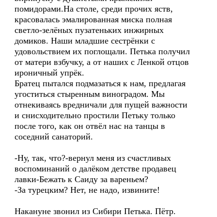
помидорами.На столе, среди прочих яств,
красовалась эмалированная миска полная
светло-зелёных пузатеньких инжирных
домиков. Наши младшие сестрёнки с
удовольствием их поглощали. Петька получил
от матери взбучку, а от наших с Ленкой отцов
ироничный упрёк.
Братец пытался подмазаться к нам, предлагая
угоститься стыренным виноградом. Мы
отнекиваясь вредничали для пущей важности
и снисходительно простили Петьку только
после того, как он отвёл нас на танцы в
соседний санаторий.
-Ну, так, что?-вернул меня из счастливых
воспоминаний о далёком детстве продавец
лавки-Бежать к Саиду за вареньем?
-За турецким? Нет, не надо, извините!
Накануне звонил из Сибири Петька. Пётр.