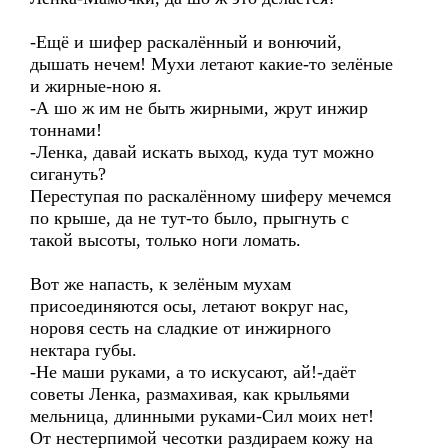
-Ещё и шифер раскалённый и вонючий,
дышать нечем! Мухи летают какие-то зелёные
и жирные-ною я.
-А шо ж им не быть жирными, жрут инжир
тоннами!
-Ленка, давай искать выход, куда тут можно
сигануть?
Переступая по раскалённому шиферу мечемся
по крыше, да не тут-то было, прыгнуть с
такой высоты, только ноги ломать.
Вот же напасть, к зелёным мухам
присоединяются осы, летают вокруг нас,
норовя сесть на сладкие от инжирного
нектара губы.
-Не маши руками, а то искусают, ай!-даёт
советы Ленка, размахивая, как крыльями
мельница, длинными руками-Сил моих нет!
От нестерпимой чесотки раздираем кожу на