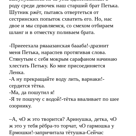
роду среди девочек наш старший брат Петька.
Шутник ржёт, пытаясь отвертеться от
сестринских попыток схватить его. Но, нас
двое и мы справляемся, со смехом отбираем
шланг и в отместку поливаем брата.
-Приееехала ряааазанская баааба!-дразнит
меня Петька, нараспев протягивая слова.
Стянутым с себя мокрым сарафаном начинаю
хлестать Петьку. Ко мне присоединяется
Ленка.
-А ну прекращайте воду лить, варнаки!-
сердится тётка.
-Ма, да пошутил я!
-Я те пошучу с водой!-тётка вваливает по шее
озорнику.
–А, чО ж это творится? Аринушка, детка, чО
ж это у тебя рёбра-то торчат, чО гармошка у
Ермошки!-запричитала тётушка-Сейчас