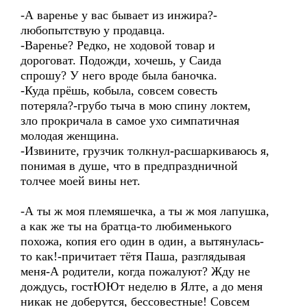
-А варенье у вас бывает из инжира?-
любопытствую у продавца.
-Варенье? Редко, не ходовой товар и
дороговат. Подожди, хочешь, у Саида
спрошу? У него вроде была баночка.
-Куда прёшь, кобыла, совсем совесть
потеряла?-грубо тыча в мою спину локтем,
зло прокричала в самое ухо симпатичная
молодая женщина.
-Извините, грузчик толкнул-расшаркиваюсь я,
понимая в душе, что в предпраздничной
толчее моей вины нет.
-А ты ж моя племяшечка, а ты ж моя лапушка,
а как же ты на братца-то любименького
похожа, копия его один в один, а вытянулась-
то как!-причитает тётя Паша, разглядывая
меня-А родители, когда пожалуют? Жду не
дождусь, гостЮЮт неделю в Ялте, а до меня
никак не доберутся, бессовестные! Совсем