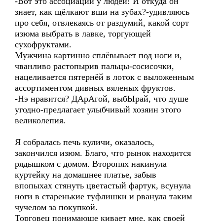
-Вот это ассоциации у людей! И откуда он
знает, как щёлкают вши на зубах?-удивляюсь
про себя, отвлекаясь от раздумий, какой сорт
изюма выбрать в лавке, торгующей
сухофруктами.
Мужчина картинно сплёвывает под ноги и,
чванливо растопырив пальцы-сосисочки,
нацеливается пятернёй в лоток с выложенным
ассортиментом дивных вяленых фруктов.
-Нэ нравится? ДАрАгой, выбЫрай, что душе
угодно-предлагает улыбчивый хозяин этого
великолепия.
Я собралась печь куличи, оказалось,
закончился изюм. Благо, что рынок находится
рядышком с домом. Второпях накинула
куртейку на домашнее платье, забыв
впопыхах стянуть цветастый фартук, всунула
ноги в старенькие туфлишки и рванула таким
чучелом за покупкой.
Торговец понимающе кивает мне, как своей