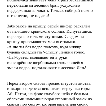
пошёл!-подталкивает меня к растрескавшимся
перекладинам лесенки брат, услужливо
поддерживая за локоть-Только, собирай нежно
и трепетно, не подави!
Забираюсь на крышу, серый шифер раскалён
от палящего крымского солнца. Испугавшись,
переступаю голыми ступнями. Следом на
крышу приземляются мои вьетнамки.
-А шо ты без ведра полезла, куда инжир
будешь складывать?-слышу Ленкин голос.
-На!-братец всовывает ей в руки
испещрённое щербинками отколовшейся
эмали ведро, подталкивает к лесенке-Лезь!
Перед взором сквозь просветы густой листвы
инжирного дерева всплывает верхушка горы
Ай–Петри, на фоне голубого неба с белыми
облаками напоминающая старинный замок из
сказки про сестру, которая вязала для своих