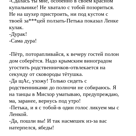
-Сдалась ты мне, особенно в своём красном
купальнике! Не хватало с тобой позориться.
Не на шухер пристроить, ни под кустом с
твоей за***цей ползать-Петька показал Ленке
кулак.
-Дурак!
-Сама дура!
-Пётр, поторапливайся, к вечеру гостей полон
дом соберётся. Надо крымским виноградом
угостить родственничков-отвлекается на
секунду от сковороды тётушка.
-Да щАс, ухожу! Только сидеть с
родственниками до полночи не собираюсь. Я
на танцы в Мисхор уматываю, предупреждаю,
ма, заранее, вернусь под утро!
-Петька, и я с тобой-в один голос ликуем мы с
Ленкой.
-Да, пошли вы! И так насмешек из-за вас
натерпелся, ябеды!