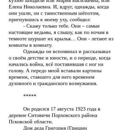
кухню заходили или Мария Васильевна, или
Елена Николаевна. И, вдруг, однажды, когда
они ушли, он с таинственным шёпотом,
пригнувшись к моему уху, сообщил:
- Скажу только тебе. Они – самые
настоящие ведьмы, я слышу, как по ночам в
темноте шуршат их крылья… Они - летают из
комнаты в комнату.
Однажды он вспоминал и рассказывал
о своём детстве и юности, и о периоде, когда
началась война, всё поставившая с ног на
голову. А передо мной вставали картины
времени, ставшего для него временем
духовного и гражданского возмужания.
*****
Он родился 17 августа 1923 года в
деревне Ситовичи Порховского района
Псковской области.
Дом деда Григория (Гришин