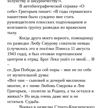
холуйству и шкурничеству!».
В автобиографической справке «О
себе» Григорьев пишет: «В годы германского
нашествия было суждено мне стать
руководителем плюсских подпольщиков и
возглавить группу разведки во вражеском
тылу.
Когда друга моего верного, помощницу
по разведке Любу Смурову схватили немцы
(случилось это в посёлке Плюсса 11 августа
1943 года), я был отозван партизанским
центром в отряд. Брат Лека ушёл со мной… И
–
со Дня Победы до сей поры – мне не по себе
от мучительной думы:
«Вот они – сыновей и дочерей миллионы
многие, и с ними Любовь Смурова и Лев
Григорьев, - полегли за Родину, а ты остался в
живых!» Но ведь очень даже мог и не
остаться. Судьба.
Воевал в разведке Струго-Красненского