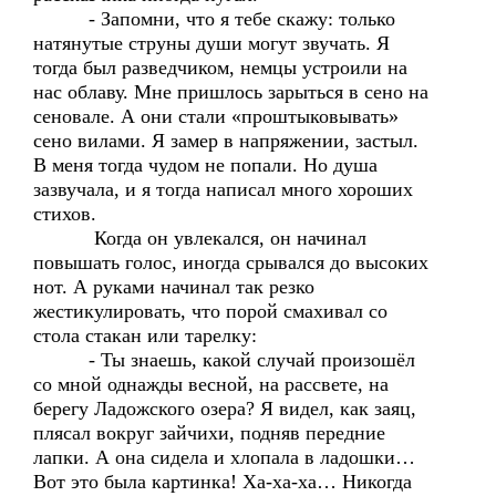
- Запомни, что я тебе скажу: только
натянутые струны души могут звучать. Я
тогда был разведчиком, немцы устроили на
нас облаву. Мне пришлось зарыться в сено на
сеновале. А они стали «проштыковывать»
сено вилами. Я замер в напряжении, застыл.
В меня тогда чудом не попали. Но душа
зазвучала, и я тогда написал много хороших
стихов.
Когда он увлекался, он начинал
повышать голос, иногда срывался до высоких
нот. А руками начинал так резко
жестикулировать, что порой смахивал со
стола стакан или тарелку:
- Ты знаешь, какой случай произошёл
со мной однажды весной, на рассвете, на
берегу Ладожского озера? Я видел, как заяц,
плясал вокруг зайчихи, подняв передние
лапки. А она сидела и хлопала в ладошки…
Вот это была картинка! Ха-ха-ха… Никогда