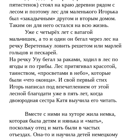
пятистенок) стоял на краю деревни рядом с
лесом и поэтому лес для маленького Игорька
был «закадычным» другом и вторым домом.
Таким он для него остался на всю жизнь.
Уже с четырёх лет с ватагой
мальчишек, а то и один он бегал через лес на
речку Веретеньку ловить решетом или марлей
гольцов и пескарей.
На речку Узу бегал за раками, ходил в лес по
ягоды и по грибы. Лес притягивал красотой,
таинством, «просветами в небо», которые
были «что оконца». И свой первый стих
Игорь написал под впечатлением от этой
лесной благодати уже в пять лет, когда
двоюродная сестра Катя выучила его читать.
Вместе с ними на хуторе жила немка,
которая была детям и нянька и «мать»,
поскольку отец и мать были в частых
отъездах. Она-то и научила детей немецкому