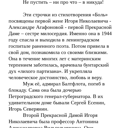
Не пустить – ни про что – в никуда!
Эти строчки из стихотворения «Боль»
посвящены первой жене Игоря Николаевича -
Александре Агафоновой - первой Прекрасной
Даме – сестре милосердия. Именно она в 1944
году спасла и выходила в ленинградском
госпитале раненного поэта. Потом привела в
свой дом, познакомила со своими близкими.
Она в течение многих лет с материнским
терпением заботилась, врачевала бунтарский
дух «лихого партизана». И укрепляла
человеческое достоинство, любовь и веру.
Муж её, адмирал Балтфлота, погиб в
блокаду. Сама она была дочерью
Петроградского генерал-губернатора. В их
удивительном доме бывали Сергей Есенин,
Игорь Северянин.
Второй Прекрасной Дамой Игоря
Николаевича была профессор Антонина
Александровна Вильгельминина. Они