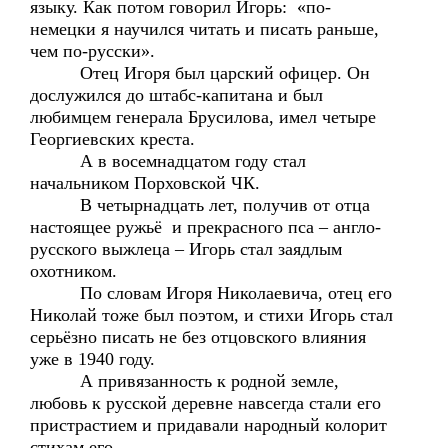
языку. Как потом говорил Игорь: «по-
немецки я научился читать и писать раньше,
чем по-русски».
Отец Игоря был царский офицер. Он
дослужился до штабс-капитана и был
любимцем генерала Брусилова, имел четыре
Георгиевских креста.
А в восемнадцатом году стал
начальником Порховской ЧК.
В четырнадцать лет, получив от отца
настоящее ружьё и прекрасного пса – англо-
русского выжлеца – Игорь стал заядлым
охотником.
По словам Игоря Николаевича, отец его
Николай тоже был поэтом, и стихи Игорь стал
серьёзно писать не без отцовского влияния
уже в 1940 году.
А привязанность к родной земле,
любовь к русской деревне навсегда стали его
пристрастием и придавали народный колорит
стихам его.