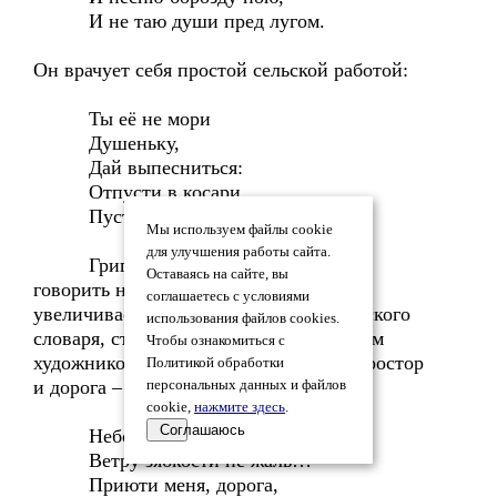
И не таю души пред лугом.
Он врачует себя простой сельской работой:
Ты её не мори
Душеньку,
Дай выпесниться:
Отпусти в косари
Пусть в прокосы выплеснется!
Мы используем файлы cookie
для улучшения работы сайта.
Григорьев, всё больше начинает
Оставаясь на сайте, вы
говорить на «языке отцов и дедов»,
соглашаетесь с условиями
увеличивает богатство своего поэтического
использования файлов cookies.
словаря, становится настоящим русским
Чтобы ознакомиться с
художником Слова. Русская земля - простор
Политикой обработки
и дорога – вот его учителя:
персональных данных и файлов
cookie,
нажмите здесь
.
Соглашаюсь
Небо немо и ширОко,
Ветру зябкости не жаль…
Приюти меня, дорога,