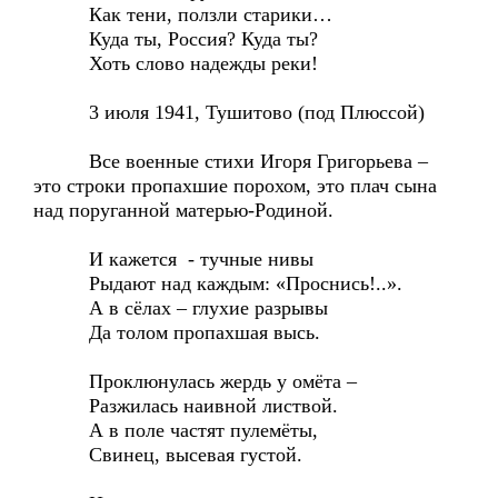
Как тени, ползли старики…
Куда ты, Россия? Куда ты?
Хоть слово надежды реки!
3 июля 1941, Тушитово (под Плюссой)
Все военные стихи Игоря Григорьева –
это строки пропахшие порохом, это плач сына
над поруганной матерью-Родиной.
И кажется - тучные нивы
Рыдают над каждым: «Проснись!..».
А в сёлах – глухие разрывы
Да толом пропахшая высь.
Проклюнулась жердь у омёта –
Разжилась наивной листвой.
А в поле частят пулемёты,
Свинец, высевая густой.