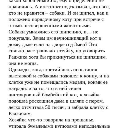
какой хорошенький!», ему определенно не
нравились. А инстинкт подсказывал, что все,
кто не нравится – собаки. И он шипел, как и
положено порядочному коту при встрече с
этими несовершенными животными.
Собаки умилялись его шипению, и… не
покупали. Зачем им вечношипящий кот в
доме, даже если на дворе год Змеи? Это
сильно расстраивало хозяйку, но уговорить
Раджика хотя бы прикинуться не шипящим,
она не могла.
Однажды, когда третий день испытания
выставкой и собаками подошел к концу, и на
клетке уже не помещались медали, коими ее
наградили за то, что в ней сидел
чистокровный бомбейский кот, к хозяйке
подошла роскошная дама в шляпе с пером,
легко отсчитала 50 тысяч, и забрала клетку с
Раджиком.
Хозяйка что-то говорила на прощанье,
утирала бумажными купюрами неподдельные