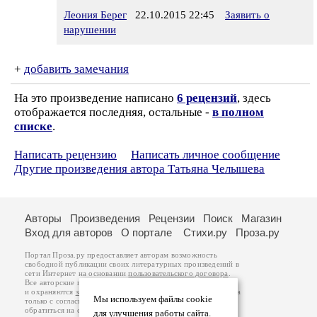
Леония Берег
22.10.2015 22:45
Заявить о
нарушении
+
добавить замечания
На это произведение написано
6 рецензий
, здесь
отображается последняя, остальные -
в полном
списке
.
Написать рецензию
Написать личное сообщение
Другие произведения автора Татьяна Челышева
Авторы
Произведения
Рецензии
Поиск
Магазин
Вход для авторов
О портале
Стихи.ру
Проза.ру
Портал Проза.ру предоставляет авторам возможность
свободной публикации своих литературных произведений в
сети Интернет на основании
пользовательского договора
.
Все авторские права на произведения принадлежат авторам
и охраняются
законом
. Перепечатка произведений возможна
Мы используем файлы cookie
только с согласия его автора, к которому вы можете
обратиться на его авторской странице. Ответственность за
для улучшения работы сайта.