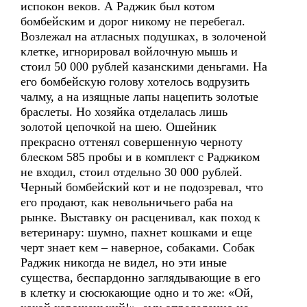
испокон веков. А Раджик был котом
бомбейским и дорог никому не перебегал.
Возлежал на атласных подушках, в золоченой
клетке, игнорировал войлочную мышь и
стоил 50 000 рублей казанскими деньгами. На
его бомбейскую голову хотелось водрузить
чалму, а на изящные лапы нацепить золотые
браслеты. Но хозяйка отделалась лишь
золотой цепочкой на шею. Ошейник
прекрасно оттенял совершенную черноту
блеском 585 пробы и в комплект с Раджиком
не входил, стоил отдельно 30 000 рублей.
Черный бомбейский кот и не подозревал, что
его продают, как невольничьего раба на
рынке. Выставку он расценивал, как поход к
ветеринару: шумно, пахнет кошками и еще
черт знает кем – наверное, собаками. Собак
Раджик никогда не видел, но эти иные
существа, беспардонно заглядывающие в его
в клетку и сюсюкающие одно и то же: «Ой,