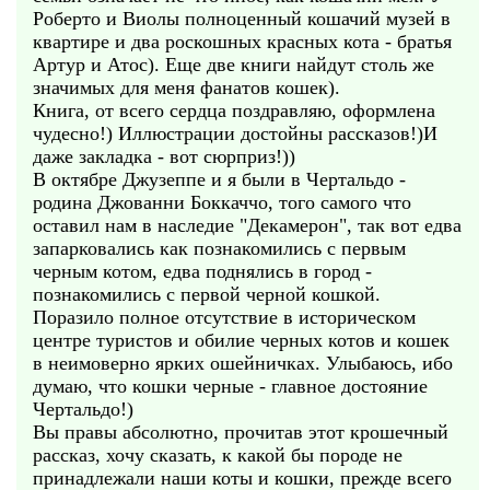
Роберто и Виолы полноценный кошачий музей в
квартире и два роскошных красных кота - братья
Артур и Атос). Еще две книги найдут столь же
значимых для меня фанатов кошек).
Книга, от всего сердца поздравляю, оформлена
чудесно!) Иллюстрации достойны рассказов!)И
даже закладка - вот сюрприз!))
В октябре Джузеппе и я были в Чертальдо -
родина Джованни Боккаччо, того самого что
оставил нам в наследие "Декамерон", так вот едва
запарковались как познакомились с первым
черным котом, едва поднялись в город -
познакомились с первой черной кошкой.
Поразило полное отсутствие в историческом
центре туристов и обилие черных котов и кошек
в неимоверно ярких ошейничках. Улыбаюсь, ибо
думаю, что кошки черные - главное достояние
Чертальдо!)
Вы правы абсолютно, прочитав этот крошечный
рассказ, хочу сказать, к какой бы породе не
принадлежали наши коты и кошки, прежде всего