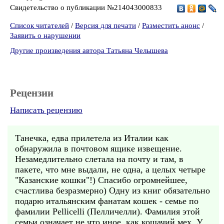
Свидетельство о публикации №214043000833
Список читателей
/
Версия для печати
/
Разместить анонс
/
Заявить о нарушении
Другие произведения автора Татьяна Челышева
Рецензии
Написать рецензию
Танечка, едва прилетела из Италии как
обнаружила в почтовом ящике извещение.
Незамедлительно слетала на почту и там, в
пакете, что мне выдали, не одна, а целых четыре
"Казанские кошки"!) Спасибо огромнейшее,
счастлива безразмерно) Одну из книг обязательно
подарю итальянским фанатам кошек - семье по
фамилии Pellicelli (Пелличелли). Фамилия этой
семьи означает не что иное, как кошачий мех. У