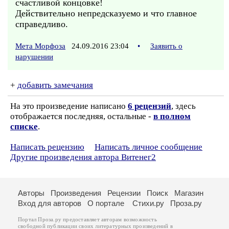
счастливой концовке!
Действительно непредсказуемо и что главное
справедливо.
Мета Морфоза
24.09.2016 23:04
•
Заявить о
нарушении
+
добавить замечания
На это произведение написано
6 рецензий
, здесь
отображается последняя, остальные -
в полном
списке
.
Написать рецензию
Написать личное сообщение
Другие произведения автора Витенег2
Авторы
Произведения
Рецензии
Поиск
Магазин
Вход для авторов
О портале
Стихи.ру
Проза.ру
Портал Проза.ру предоставляет авторам возможность
свободной публикации своих литературных произведений в