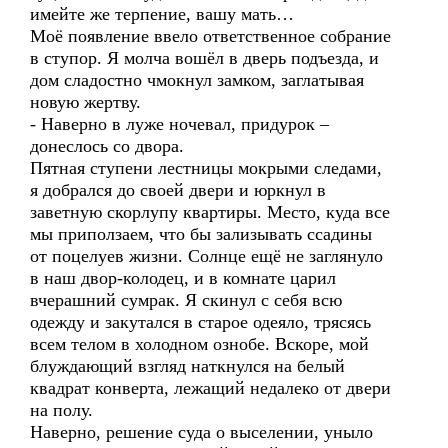
имейте же терпение, вашу мать…
Моё появление ввело ответственное собрание
в ступор. Я молча вошёл в дверь подъезда, и
дом сладостно чмокнул замком, заглатывая
новую жертву.
- Наверно в луже ночевал, придурок –
донеслось со двора.
Пятная ступени лестницы мокрыми следами,
я добрался до своей двери и юркнул в
заветную скорлупу квартиры. Место, куда все
мы приползаем, что бы зализывать ссадины
от поцелуев жизни. Солнце ещё не заглянуло
в наш двор-колодец, и в комнате царил
вчерашний сумрак. Я скинул с себя всю
одежду и закутался в старое одеяло, трясясь
всем телом в холодном ознобе. Вскоре, мой
блуждающий взгляд наткнулся на белый
квадрат конверта, лежащий недалеко от двери
на полу.
Наверно, решение суда о выселении, уныло