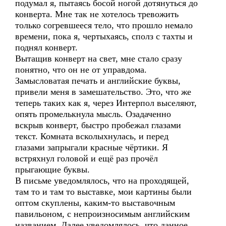
подумал я, пытаясь босой ногой дотянуться до
конверта. Мне так не хотелось тревожить
только согревшееся тело, что прошло немало
времени, пока я, чертыхаясь, сполз с тахты и
поднял конверт.
Вытащив конверт на свет, мне стало сразу
понятно, что он не от управдома.
Замысловатая печать и английские буквы,
привели меня в замешательство. Это, что же
теперь таких как я, через Интерпол выселяют,
опять промелькнула мысль. Озадаченно
вскрыв конверт, быстро пробежал глазами
текст. Комната всколыхнулась, и перед
глазами запрыгали красные чёртики. Я
встряхнул головой и ещё раз прочёл
прыгающие буквы.
В письме уведомлялось, что на проходящей,
там то и там то выставке, мои картины были
оптом скуплены, каким-то выставочным
павильоном, с непроизносимым английским
названием. Далее уведомлялось, что данное