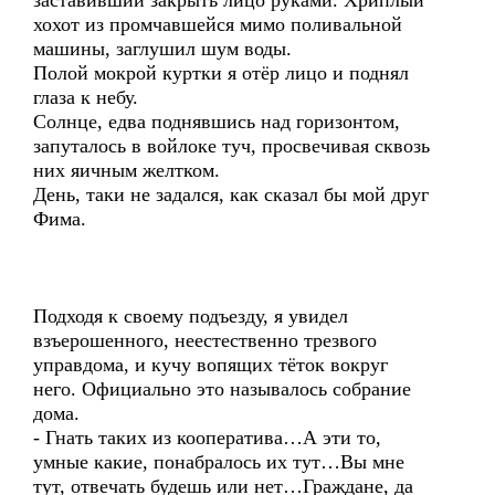
заставивший закрыть лицо руками. Хриплый
хохот из промчавшейся мимо поливальной
машины, заглушил шум воды.
Полой мокрой куртки я отёр лицо и поднял
глаза к небу.
Солнце, едва поднявшись над горизонтом,
запуталось в войлоке туч, просвечивая сквозь
них яичным желтком.
День, таки не задался, как сказал бы мой друг
Фима.
Подходя к своему подъезду, я увидел
взъерошенного, неестественно трезвого
управдома, и кучу вопящих тёток вокруг
него. Официально это называлось собрание
дома.
- Гнать таких из кооператива…А эти то,
умные какие, понабралось их тут…Вы мне
тут, отвечать будешь или нет…Граждане, да