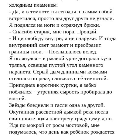
холодным пламенем.
- Да, и в темноте ты сегодня с самим собой
встретился, просто вы друг друга не узнали.
Я поднялся на ноги и отряхнул брюки.
- Спасибо старик, мне пора. Прощай.
- Ищи свободу внутри, а не снаружи. И тогда
внутренний свет размоет и преобразит
границы твои. – Послышалось вслед.
Я оглянулся – в ржавой урне догорала куча
тряпъя, освещая пустой угол каменного
парапета. Серый дым длинными космами
стелился по реке, сливаясь с её темнотой.
Приподняв воротник куртки, я зябко
поёжился – утренняя сырость пробирала до
костей.
Звёзды бледнели и гасли одна за другой.
Окутанная рассветной дымкой река несла
свинцовые воды навстречу грядущему дню.
Идя по мокрой от росы мостовой, мне
подумалось, что день как ребёнок рождается