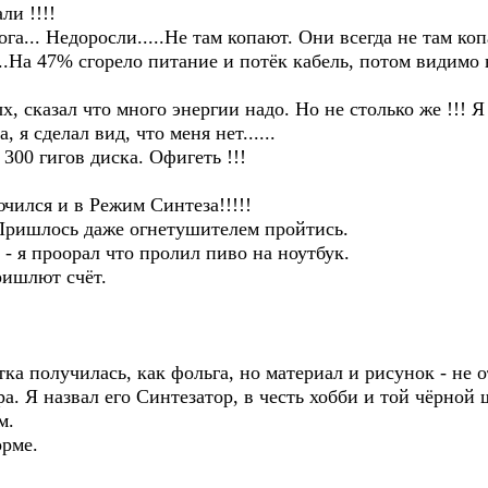
ли !!!!
а... Недоросли.....Не там копают. Они всегда не там копа
..На 47% сгорело питание и потёк кабель, потом видимо
, сказал что много энергии надо. Но не столько же !!! Я 
 я сделал вид, что меня нет......
300 гигов диска. Офигеть !!!
ючился и в Режим Синтеза!!!!!
.Пришлось даже огнетушителем пройтись.
 - я проорал что пролил пиво на ноутбук.
ришлют счёт.
ка получилась, как фольга, но материал и рисунок - не
ра. Я назвал его Синтезатор, в честь хобби и той чёрной 
м.
орме.