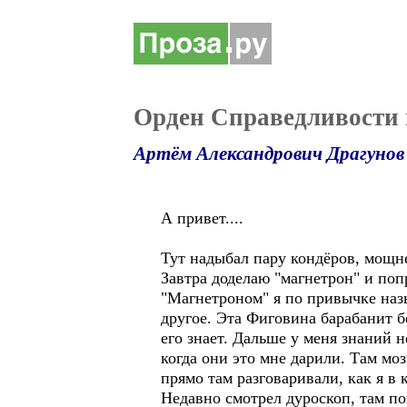
Орден Справедливости 
Артём Александрович Драгунов
А привет....
Тут надыбал пару кондёров, мощне
Завтра доделаю "магнетрон" и поп
"Магнетроном" я по привычке наз
другое. Эта Фиговина барабанит б
его знает. Дальше у меня знаний 
когда они это мне дарили. Там моз
прямо там разговаривали, как я в 
Недавно смотрел дуроскоп, там по