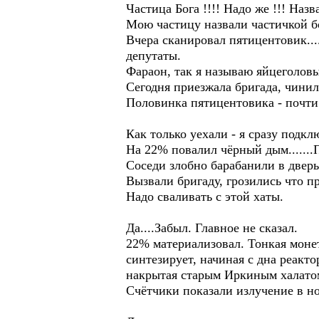
Частица Бога !!!! Надо же !!! Назва
Мою частицу назвали частичкой бог
Вчера сканировал пятицентовик...
депутаты.
Фараон, так я называю яйцеголовых
Сегодня приезжала бригада, чинила,
Половинка пятицентовика - почти 
Как только уехали - я сразу подкл
На 22% повалил чёрный дым......
Соседи злобно барабанили в дверь
Вызвали бригаду, грозились что п
Надо сваливать с этой хаты.
Да....Забыл. Главное не сказал.
22% материализовал. Тонкая монет
синтезирует, начиная с дна реакто
накрытая старым Иркиным халато
Счётчики показали излучение в н