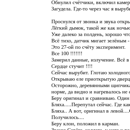
Обнулил счётчики, включил камеру
Загудела. Где-то через час я выруб
Проснулся от звонка и звука отк
Лёгкий дымок, такой же как ночью
Уже далеко за полдень, хорошо что
Всё тихо, датчик мигает зелёным 
Это 27-ой по счёту эксперимент.
Все 100 !!!!!!!
Замерил данные, излучение. Всё в
Сердце стучит !!!!
Сейчас вырубит. Глотаю холодного
Открываю еле приоткрытую дверцу
Осторожно, деревянными щипчикам
норме, да видно и нагревалось не 
Беру оригинал и сравниваю. Один 
Бляха.....Перепутал сейчас. Где ка
Бляха.. А вот, оригинал в левой...
Получилось....
Беру клон, положил в карман.