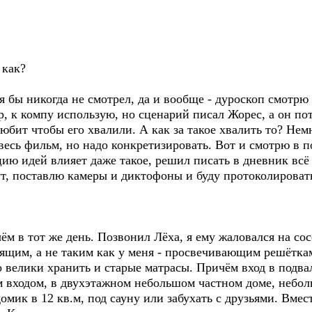
 как?
я бы никогда не смотрел, да и вообще - дуроскоп смотрю
р, к компу использую, но сценарий писал Жорес, а он по
юбит чтобы его хвалили. А как за такое хвалить то? Немн
 весь фильм, но надо конкретизировать. Вот и смотрю в пол
цию идей влияет даже такое, решил писать в дневник всё
дут, поставлю камеры и диктофоны и буду протоколировать
ём в тот же день. Позвонил Лёха, я ему жаловался на со
ящим, а не таким как у меня - просвечивающим решёткам
о велики хранить и старые матрасы. Причём вход в подвал
ым входом, в двухэтажном небольшом частном доме, небо
омик в 12 кв.м, под сауну или забухать с друзьями. Вмест