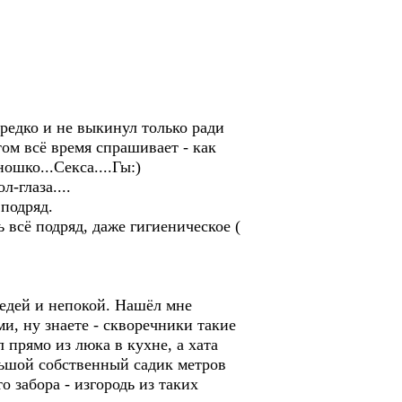
 редко и не выкинул только ради
том всё время спрашивает - как
ошко...Секса....Гы:)
-глаза....
 подряд.
 всё подряд, даже гигиеническое (
седей и непокой. Нашёл мне
и, ну знаете - скворечники такие
 прямо из люка в кухне, а хата
льшой собственный садик метров
о забора - изгородь из таких