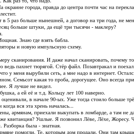
 Как раз то, что надо.
 окраине города, правда до центра почти час на перекл
лестит.
 в 5 раз больше нынешней, а договор на три года, не ме
месяц больше штуки, да ещё три тысячи - маклеру?
я.
Мощная. Знаю где взять бабла.
уляторы и новую импульсную схему.
меру сканирования. И даже начал сканировать, почему то
то ведь пахнет тюрягой. Стёр файл. Позавтракал и поехал
что у меня вырубили сеть, а мне надо в интернет. Остал
ном. Семьсот какая то проба, дорогущее. Оно всегда пр
ее. Я лучше не видел.
бушка, а ей её и т.д. Кольцу лет 100 наверно.
а оценивали, в начале 90-ых. Уже тогда стоило больше тр
когда вся эта хрень началась...
цены, армянам, приехали выкупать в ломбарде, а там не д
 же квитанция? Ушлые. Я позвонил Лёве, Лёхе, Жоресу. 
. Разборка была - знатная.
рмяне помогли. Те, которым дом продали. Они там крыше