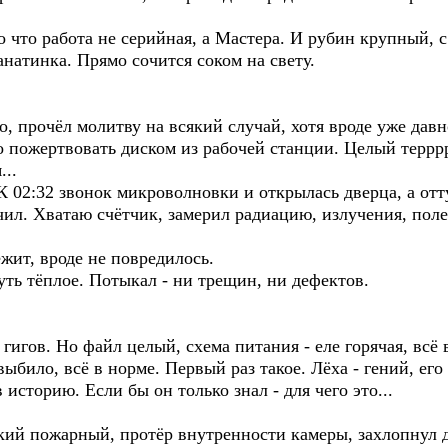
 что работа не серийная, а Мастера. И рубин крупный, с 
анатинка. Прямо сочится соком на свету.
о, прочёл молитву на всякий случай, хотя вроде уже давн
 пожертвовать диском из рабочей станции. Целый терррр
...
К 02:32 звонок микроволновки и открылась дверца, а отт
чил. Хватаю счётчик, замерил радиацию, излучения, поле
ежит, вроде не повредилось.
ть тёплое. Потыкал - ни трещин, ни дефектов.
гигов. Но файл целый, схема питания - еле горячая, всё 
выбило, всё в норме. Первый раз такое. Лёха - гений, ег
 историю. Если бы он только знал - для чего это...
який пожарный, протёр внутренности камеры, захлопнул 