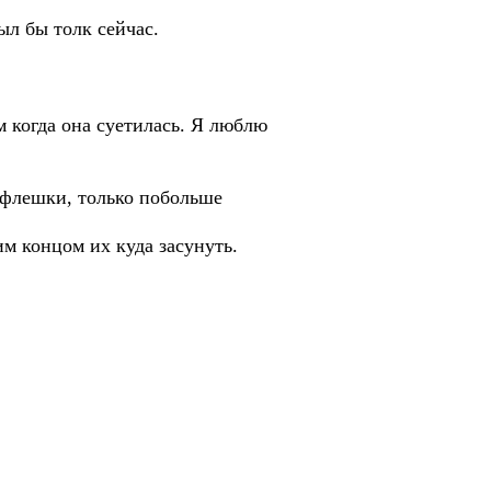
ыл бы толк сейчас.
ем когда она суетилась. Я люблю
е флешки, только побольше
м концом их куда засунуть.