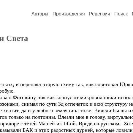
Авторы
Произведения
Рецензии
Поиск
и Света
цких, и перепаял вторую схему так, как советовал Юрка
робую.
ываю Фиговину, так как корпус от микроволновки исполь
озонами, снимая по сути 3д отпечаток и всю структуру 
не хватит, да и у любого землянина тоже. Видели бы вы и
гов только на полтонны. Влезли мне в голову, виртуально
коридоре с тётей Машей из 14-ой. Вроде на русском...Хотя
казывали БАК и этих радостных дурней, которые ловили 