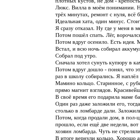
плотных кустов, не дом - крепость.
Люкс. Вилла в моём понимании. На
трёх минутах, ремонт с нуля, всё б
Идеальная хата, один минус. Стоит
Я сразу отказал. Ну где у меня в 
Потом пошёл спать. Лёг, ворочалс
Потом вдруг осенило. Есть идея. 
Встал, и всю ночь собирал аккум
Собрал под утро.
Сначала хотел сунуть купюру в ка
Потом вдруг дошло - понял, что э
раз в школу собирались. Я наплёл 
Мамино кольцо. Старинное, с руби
прямо магнит взглядов. Красивейш
В своё время его подарила маме ба
Один раз даже заложили его, тогд
столько в ломбарде дали. Заложили 
Потом, когда продали дом, в пол-
прошло, если ещё две недели, вот
хозяин ломбарда. Чуть не стреляли
В итоге вернули кольцо. Хорошо а