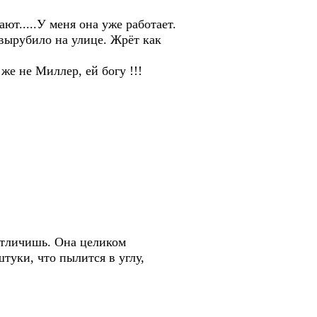
ют.....У меня она уже работает.
 вырубило на улице. Жрёт как
же не Миллер, ей богу !!!
 отличишь. Она целиком
штуки, что пылится в углу,