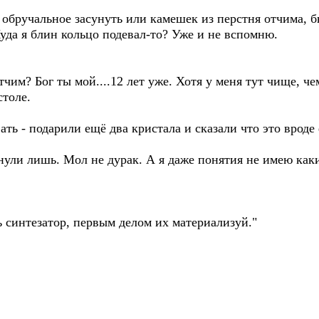
обручальное засунуть или камешек из перстня отчима, б
.Куда я блин кольцо подевал-то? Уже и не вспомню.
тчим? Бог ты мой....12 лет уже. Хотя у меня тут чище, ч
столе.
вать - подарили ещё два кристала и сказали что это врод
нули лишь. Мол не дурак. А я даже понятия не имею каки
ь синтезатор, первым делом их материализуй."