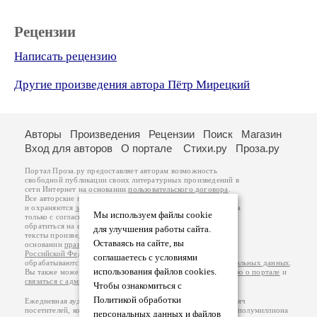
Рецензии
Написать рецензию
Другие произведения автора Пётр Мирецкий
Авторы
Произведения
Рецензии
Поиск
Магазин
Вход для авторов
О портале
Стихи.ру
Проза.ру
Портал Проза.ру предоставляет авторам возможность
свободной публикации своих литературных произведений в
сети Интернет на основании
пользовательского договора
.
Все авторские права на произведения принадлежат авторам
и охраняются
законом
. Перепечатка произведений возможна
Мы используем файлы cookie
только с согласия его автора, к которому вы можете
обратиться на его авторской странице. Ответственность за
для улучшения работы сайта.
тексты произведений авторы несут самостоятельно на
Оставаясь на сайте, вы
основании
правил публикации
и
законодательства
Российской Федерации
. Данные пользователей
соглашаетесь с условиями
обрабатываются на основании
Политики обработки персональных данных
.
использования файлов cookies.
Вы также можете посмотреть более подробную
информацию о портале
и
связаться с администрацией
.
Чтобы ознакомиться с
Политикой обработки
Ежедневная аудитория портала Проза.ру – порядка 100 тысяч
посетителей, которые в общей сумме просматривают более полумиллиона
персональных данных и файлов