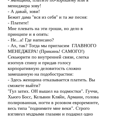
- Женщина, платите по-хорошему или я
мениджера зову!
- А давай, зови!
Бежит дама "вся из себя" и та же песня:
- Платите!
Мне плевать на эти гроши, но дело в
принципе и я опять:
- Не...а! Где написано?
- Ах, так? Тогда мы пригласим ГЛАВНОГО
МЕНЕДЖЕРА! (Прикинь! САМОГО!)
Секьюрити по внутренней связи, слегка
изогнув спину и придав голосу
корпоративную деловитость сложно
замешанную на подобострастии:
- Здесь женщина отказывается платить. Вы
сможете выйти?
"Гул затих. ОН вышел на подмостки". Гуччи,
Хьюго Босс, Кельвин Кляйн, Армани, голова
полированная, ногти в розовом евроремонте,
весь типа "поднимите мне веки". Строго
взглянул мудрыми глазами и подарил одно