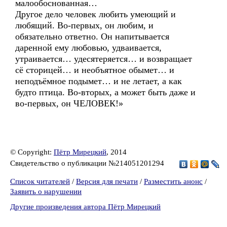
малообоснованная…
Другое дело человек любить умеющий и
любящий. Во-первых, он любим, и
обязательно ответно. Он напитывается
даренной ему любовью, удваивается,
утраивается… удесятеряется… и возвращает
сё сторицей… и необъятное обымет… и
неподъёмное подымет… и не летает, а как
будто птица. Во-вторых, а может быть даже и
во-первых, он ЧЕЛОВЕК!»
© Copyright:
Пётр Мирецкий
, 2014
Свидетельство о публикации №214051201294
Список читателей
/
Версия для печати
/
Разместить анонс
/
Заявить о нарушении
Другие произведения автора Пётр Мирецкий