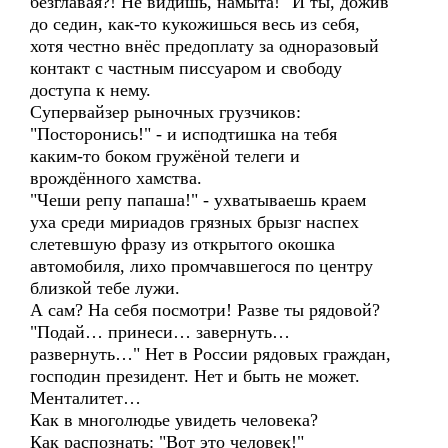
безглавая?! Не видишь, намыта!" И ты, дожив
до седин, как-то кукожишься весь из себя,
хотя честно внёс предоплату за одноразовый
контакт с частным писсуаром и свободу
доступа к нему.
Супервайзер рыночных грузчиков:
"Посторонись!" - и исподтишка на тебя
каким-то боком гружёной телеги и
врождённого хамства.
"Чеши репу папаша!" - ухватываешь краем
уха среди мириадов грязных брызг наспех
слетевшую фразу из открытого окошка
автомобиля, лихо промчавшегося по центру
близкой тебе лужи.
А сам? На себя посмотри! Разве ты рядовой?
"Подай… принеси… завернуть…
развернуть…" Нет в России рядовых граждан,
господин президент. Нет и быть не может.
Менталитет…
Как в многолюдье увидеть человека?
Как распознать: "Вот это человек!"