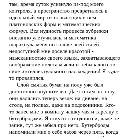
там, время суток улизнуло из-под моего
контроля, а пространство превратилось в
идеальный мир из плавающих в нем
платоновских форм и математических
формул. Вся нудность процесса зубрежки
внезапно улетучилась, и математика
шарахнула меня по голове всей своей
недоступной мне доселе красотой -
изысканностью своего языка, захватывающего
воображение полета мысли и небывалого по
силе интеллектуального наслаждения! Я куда-
то провалился.
Слой смятых бумаг на полу уже был
достаточно внушителен. Да что там на полу,
они валялись теперь везде: на диване, на
столе, на полках, даже на подоконнике. Кто-
то занес мне в комнату чашку чая и тарелку с
бутербродами. Я откусил от одного и, даже не
запив, тут же забыл про него. Бутерброды
напомнили мне о себе часов через пять, когда