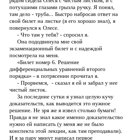
рядом сидела Олеся с чистым листком, и с
потухшими глазами грызла ручку. Я понял,
там дело - труба... Быстро набросав ответ на
свой билет на листке (я его хорошо знал), я
повернулся к Олесе.
- Что там у тебя? - спросил я.
Она пододвинула мне свой
экзаменационный билет и с надеждой
посмотрела на меня.
«Билет номер 6. Решение
дифференциальных уравнений второго
порядка» - в потрясении прочитал я.
- Прорвемся, - сказал я ей и забрал у нее
чистый листок.
За последние сутки я узнал целую кучу
доказательств, как выводится это нужное
решение. Не зря же я извел столько бумаги!
Правда я не знал какое именно доказательство
нужно ей написать (у меня же не было
конспекта этой лекции, как там преподавали).
И я за пару минут написал первое