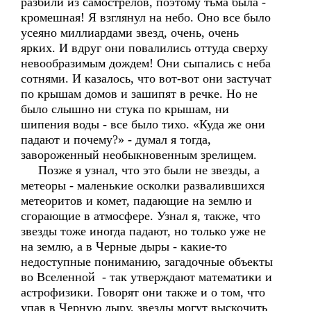
разбили из самострелов, поэтому тьма была -
кромешная! Я взглянул на небо. Оно все было
усеяно миллиардами звезд, очень, очень
ярких. И вдруг они повалились оттуда сверху
невообразимым дождем! Они сыпались с неба
сотнями. И казалось, что вот-вот они застучат
по крышам домов и зашипят в речке. Но не
было слышно ни стука по крышам, ни
шипения воды - все было тихо. «Куда же они
падают и почему?» - думал я тогда,
завороженный необыкновенным зрелищем.
Позже я узнал, что это были не звезды, а
метеоры - маленькие осколки развалившихся
метеоритов и комет, падающие на землю и
сгорающие в атмосфере. Узнал я, также, что
звезды тоже иногда падают, но только уже не
на землю, а в Черные дыры - какие-то
недоступные пониманию, загадочные объекты
во Вселенной - так утверждают математики и
астрофизики. Говорят они также и о том, что
упав в Черную дыру, звезды могут выскочить