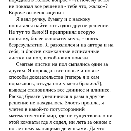
не показал все решения - тебе что, жалко»?
Короче он меня зацепил.
Я взял ручку, бумагу и с наскоку
попытался найти хоть одно другое решение.
Не тут то было!Я предпринял вторую
попытку, более основательную, - опять
безрезультатно. Я разозлился и на автора и на
себя, и бросив скомканные исписанные
листки на пол, возобновил поиски.
Смятые листки на пол сыпались один за
другим. Я порождал все новые и новые
способы доказательства (теперь я и сам
поражаюсь, откуда они у меня брались?),
выводы становились все длиннее и длиннее.
Расход бумаги увеличился в разы а другое
решение не находилось. Злость прошла, я
улетел в какой-то потусторонний
математический мир, где не существовало ни
этой комнаты где я сидел, ни лета за окном с
по-летнему манящими девушками. Да что