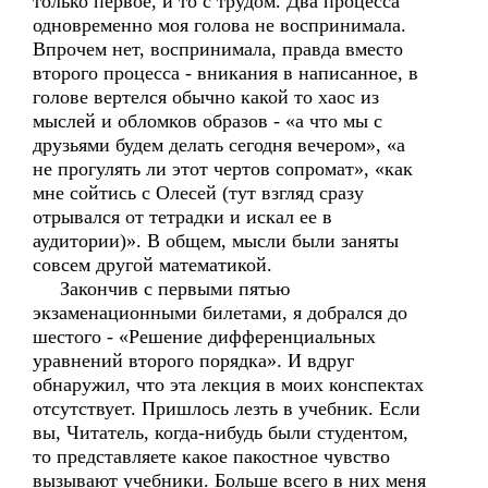
только первое, и то с трудом. Два процесса
одновременно моя голова не воспринимала.
Впрочем нет, воспринимала, правда вместо
второго процесса - вникания в написанное, в
голове вертелся обычно какой то хаос из
мыслей и обломков образов - «а что мы с
друзьями будем делать сегодня вечером», «а
не прогулять ли этот чертов сопромат», «как
мне сойтись с Олесей (тут взгляд сразу
отрывался от тетрадки и искал ее в
аудитории)». В общем, мысли были заняты
совсем другой математикой.
Закончив с первыми пятью
экзаменационными билетами, я добрался до
шестого - «Решение дифференциальных
уравнений второго порядка». И вдруг
обнаружил, что эта лекция в моих конспектах
отсутствует. Пришлось лезть в учебник. Если
вы, Читатель, когда-нибудь были студентом,
то представляете какое пакостное чувство
вызывают учебники. Больше всего в них меня