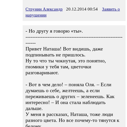
Струнин Александр
20.12.2014 00:54
Заявить о
нарушении
- Но другу я говорю «ты».
---------------------------------------------------------
------
Привет Наташа! Вот видишь, даже
подпинывать не пришлось.
Ну то что ты чокнутая, это понятно,
гномики у тебя там, цветочки
разговаривают.
- Вот в чем дело! – поняла Оля. – Если
думаешь о себе, желтеешь, а если
переживаешь о других – зеленеешь. Как
интересно! – И она стала наблюдать
дальше.
У меня в рассказах, Наташа, тоже люди
разного цвета. Но все почему-то тянутся к
белому.