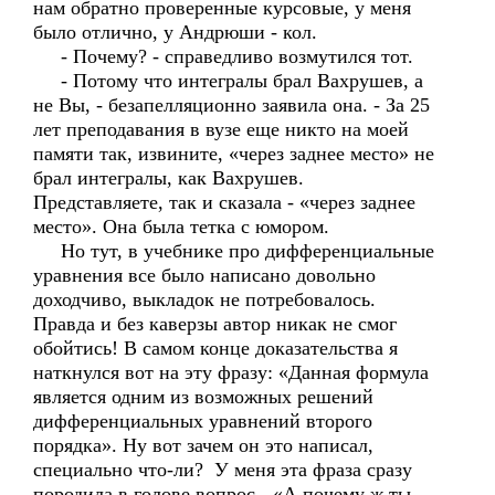
нам обратно проверенные курсовые, у меня
было отлично, у Андрюши - кол.
- Почему? - справедливо возмутился тот.
- Потому что интегралы брал Вахрушев, а
не Вы, - безапелляционно заявила она. - За 25
лет преподавания в вузе еще никто на моей
памяти так, извините, «через заднее место» не
брал интегралы, как Вахрушев.
Представляете, так и сказала - «через заднее
место». Она была тетка с юмором.
Но тут, в учебнике про дифференциальные
уравнения все было написано довольно
доходчиво, выкладок не потребовалось.
Правда и без каверзы автор никак не смог
обойтись! В самом конце доказательства я
наткнулся вот на эту фразу: «Данная формула
является одним из возможных решений
дифференциальных уравнений второго
порядка». Ну вот зачем он это написал,
специально что-ли? У меня эта фраза сразу
породила в голове вопрос - «А почему ж ты